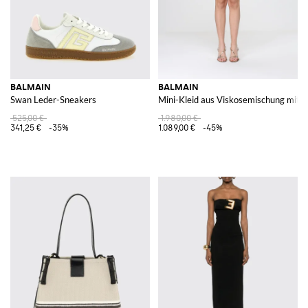
BALMAIN
BALMAIN
Swan Leder-Sneakers
Mini-Kleid aus Viskosemischung mit S
525,00 €
1.980,00 €
341,25 €
-35%
1.089,00 €
-45%