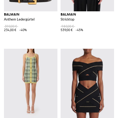
BALMAIN
BALMAIN
Anthem Ledergürtel
Stricktop
390,00 €
980,00 €
234,00 €
-40%
539,00 €
-45%