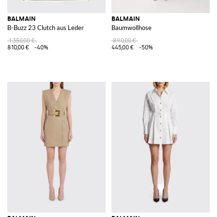
BALMAIN
BALMAIN
B-Buzz 23 Clutch aus Leder
Baumwollhose
1.350,00 €
890,00 €
810,00 €
-40%
445,00 €
-50%