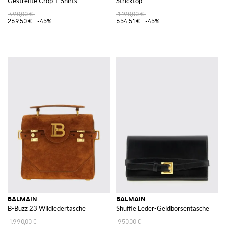
Gestreifte Crop T-Shirts
Stricktop
490,00 €
1.190,00 €
269,50 €
-45%
654,51 €
-45%
BALMAIN
BALMAIN
B-Buzz 23 Wildledertasche
Shuffle Leder-Geldbörsentasche
1.990,00 €
950,00 €