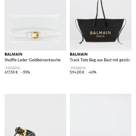
BALMAIN
BALMAIN
Shuffle Leder-Geldbörsentasche
Track Tote Bag aus Bast mit gestickt
950,00 €
990,00 €
617,50 €
-35%
594,00 €
-40%