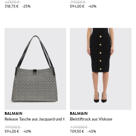
425,00 €
990,00 €
318,75 €
-25%
594,00 €
-40%
BALMAIN
BALMAIN
Release Tasche aus Jacquard und Kalbsleder
Bleistiftrock aus Viskose
990,00 €
1.290,00 €
594,00 €
-40%
709,50 €
-45%