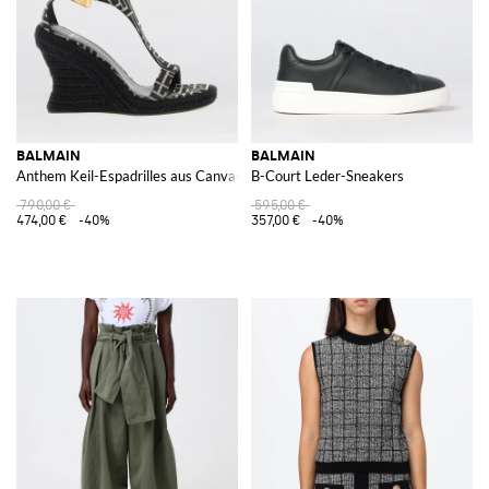
BALMAIN
BALMAIN
Anthem Keil-Espadrilles aus Canvas mit Jacquard-Monogramm
B-Court Leder-Sneakers
790,00 €
595,00 €
474,00 €
-40%
357,00 €
-40%