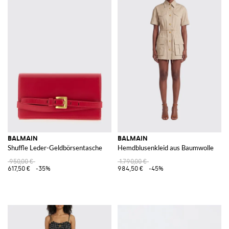
BALMAIN
BALMAIN
Shuffle Leder-Geldbörsentasche
Hemdblusenkleid aus Baumwolle
950,00 €
1.790,00 €
617,50 €
-35%
984,50 €
-45%