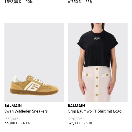
1.592,00 €
-20%
617,50 €
-35%
BALMAIN
BALMAIN
Swan Wildleder-Sneakers
Crop Baumwoll T-Shirt mit Logo
550,00 €
290,00 €
330,00 €
-40%
145,00 €
-50%