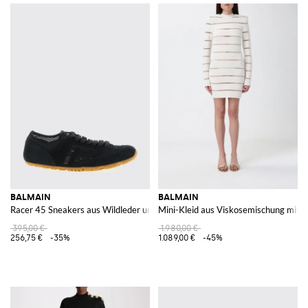
BALMAIN
BALMAIN
Racer 45 Sneakers aus Wildleder und perforiertem Mesh
Mini-Kleid aus Viskosemischung mit S
395,00 €
1.980,00 €
256,75 €
-35%
1.089,00 €
-45%