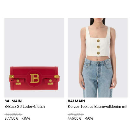
BALMAIN
BALMAIN
B-Buzz 23 Leder-Clutch
Kurzes Top aus Baumwolldenim mit K
1.350,00 €
890,00 €
877,50 €
-35%
445,00 €
-50%