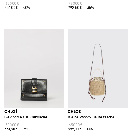
390,00 €
450,00 €
234,00 €
-40%
292,50 €
-35%
CHLOÉ
CHLOÉ
Geldbörse aus Kalbsleder
Kleine Woody Beuteltasche
390,00 €
650,00 €
331,50 €
-15%
585,00 €
-10%