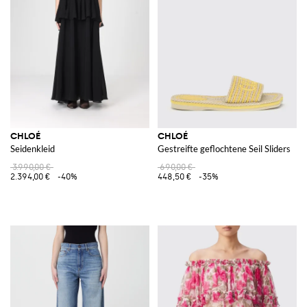
CHLOÉ
CHLOÉ
Seidenkleid
Gestreifte geflochtene Seil Sliders
3.990,00 €
690,00 €
2.394,00 €
-40%
448,50 €
-35%