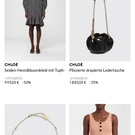
CHLOÉ
CHLOÉ
Seiden-Hemdblusenkleid mit Tupfenmuster
Plissierte drapierte Ledertasche
1.990,00 €
2.900,00 €
995,00 €
-50%
1.885,00 €
-35%