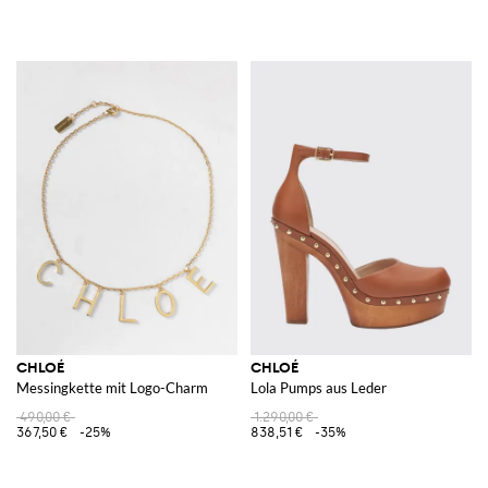
CHLOÉ
CHLOÉ
Messingkette mit Logo-Charm
Lola Pumps aus Leder
490,00 €
1.290,00 €
367,50 €
-25%
838,51 €
-35%