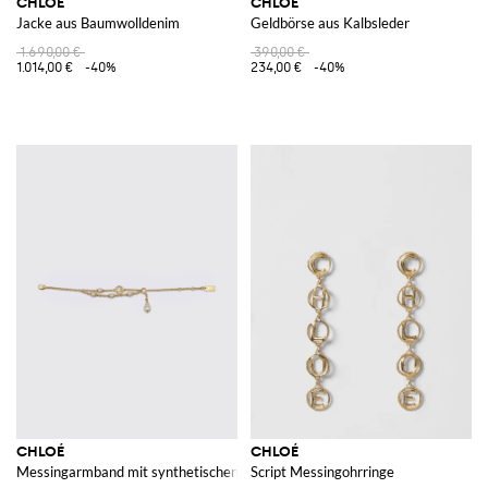
CHLOÉ
CHLOÉ
Jacke aus Baumwolldenim
Geldbörse aus Kalbsleder
1.690,00 €
390,00 €
1.014,00 €
-40%
234,00 €
-40%
CHLOÉ
CHLOÉ
Messingarmband mit synthetischen Perlen
Script Messingohrringe