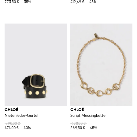
773,50 €
-35%
412,49 €
-45%
CHLOÉ
CHLOÉ
Nietenleder-Gürtel
Script Messingkette
790,00 €
490,00 €
474,00 €
-40%
269,50 €
-45%