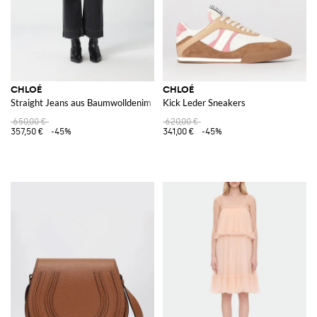
CHLOÉ
CHLOÉ
Straight Jeans aus Baumwolldenim
Kick Leder Sneakers
650,00 €
620,00 €
357,50 €
-45%
341,00 €
-45%