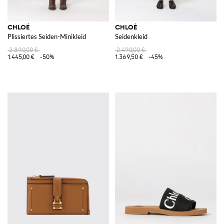
CHLOÉ
CHLOÉ
Plissiertes Seiden-Minikleid
Seidenkleid
2.890,00 €
2.490,00 €
1.445,00 €
-50%
1.369,50 €
-45%