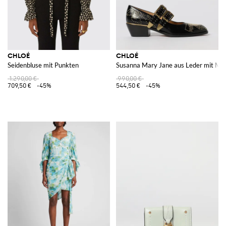
CHLOÉ
CHLOÉ
Seidenbluse mit Punkten
Susanna Mary Jane aus Leder mit Mik
1.290,00 €
990,00 €
709,50 €
-45%
544,50 €
-45%