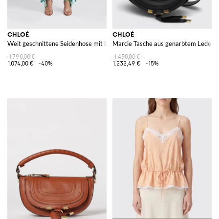
CHLOÉ
CHLOÉ
Weit geschnittene Seidenhose mit Blumendruck und mittlerer Taille
Marcie Tasche aus genarbtem Leder
1.790,00 €
1.450,00 €
1.074,00 €
-40%
1.232,49 €
-15%