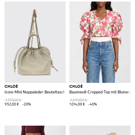
CHLOÉ
CHLOÉ
Icons Mini Nappaleder-Beuteltasche
Baumwoll-Cropped-Top mit Blumenpri
1.190,00 €
1.690,00 €
952,00 €
-20%
1.014,00 €
-40%