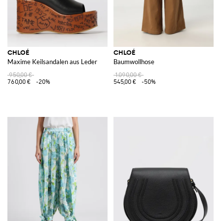
CHLOÉ
CHLOÉ
Maxime Keilsandalen aus Leder
Baumwollhose
950,00 €
1.090,00 €
760,00 €
-20%
545,00 €
-50%