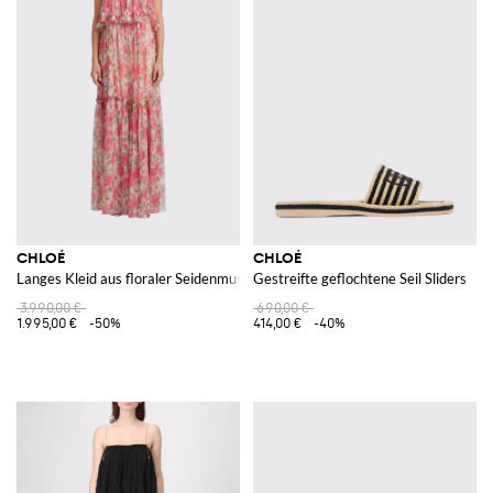
CHLOÉ
CHLOÉ
Langes Kleid aus floraler Seidenmusselin
Gestreifte geflochtene Seil Sliders
3.990,00 €
690,00 €
1.995,00 €
-50%
414,00 €
-40%