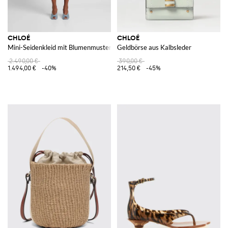
CHLOÉ
CHLOÉ
Mini-Seidenkleid mit Blumenmuster
Geldbörse aus Kalbsleder
2.490,00 €
390,00 €
1.494,00 €
-40%
214,50 €
-45%