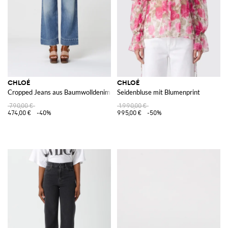
CHLOÉ
CHLOÉ
Cropped Jeans aus Baumwolldenim
Seidenbluse mit Blumenprint
790,00 €
1.990,00 €
474,00 €
-40%
995,00 €
-50%