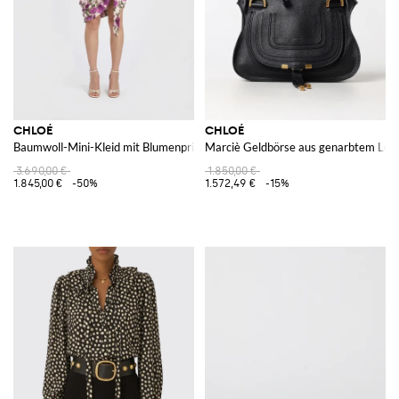
CHLOÉ
CHLOÉ
Baumwoll-Mini-Kleid mit Blumenprint
Marciè Geldbörse aus genarbtem Led
3.690,00 €
1.850,00 €
1.845,00 €
-50%
1.572,49 €
-15%