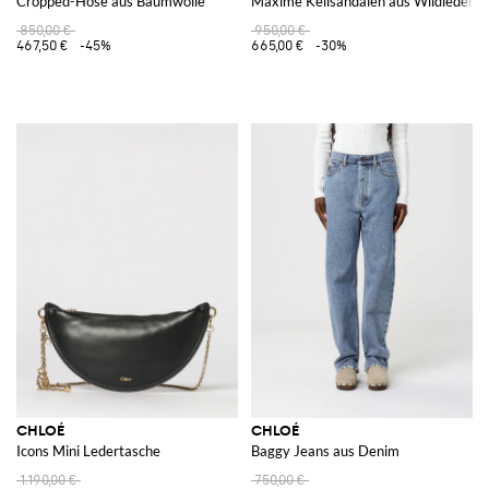
Cropped-Hose aus Baumwolle
Maxime Keilsandalen aus Wildleder
850,00 €
950,00 €
467,50 €
-45%
665,00 €
-30%
CHLOÉ
CHLOÉ
Icons Mini Ledertasche
Baggy Jeans aus Denim
1.190,00 €
750,00 €