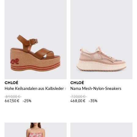
CHLOÉ
CHLOÉ
Hohe Keilsandalen aus Kalbsleder mit gesticktem Logo und Riemen
Nama Mesh-Nylon-Sneakers
890,00 €
720,00 €
667,50 €
-25%
468,00 €
-35%