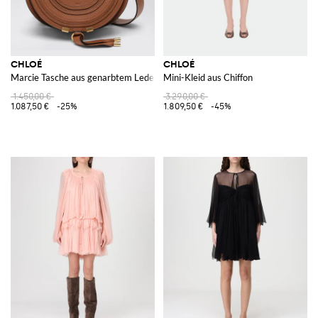
CHLOÉ
CHLOÉ
Marcie Tasche aus genarbtem Leder
Mini-Kleid aus Chiffon
1.450,00 €
3.290,00 €
1.087,50 €
-25%
1.809,50 €
-45%