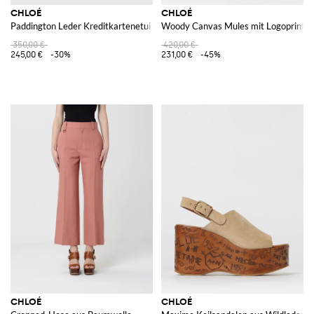
CHLOÉ
CHLOÉ
Paddington Leder Kreditkartenetui
Woody Canvas Mules mit Logoprint
350,00 €
420,00 €
245,00 €
-30%
231,00 €
-45%
CHLOÉ
CHLOÉ