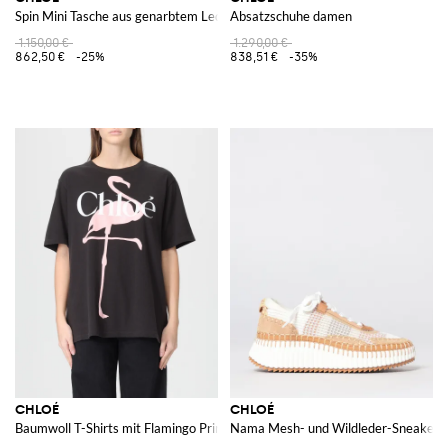
Spin Mini Tasche aus genarbtem Leder
Absatzschuhe damen
1.150,00 €
1.290,00 €
862,50 €
-25%
838,51 €
-35%
CHLOÉ
CHLOÉ
Baumwoll T-Shirts mit Flamingo Print
Nama Mesh- und Wildleder-Sneakers