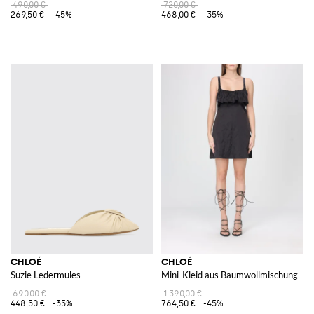
490,00 €
720,00 €
269,50 €
-45%
468,00 €
-35%
CHLOÉ
CHLOÉ
Suzie Ledermules
Mini-Kleid aus Baumwollmischung
690,00 €
1.390,00 €
448,50 €
-35%
764,50 €
-45%