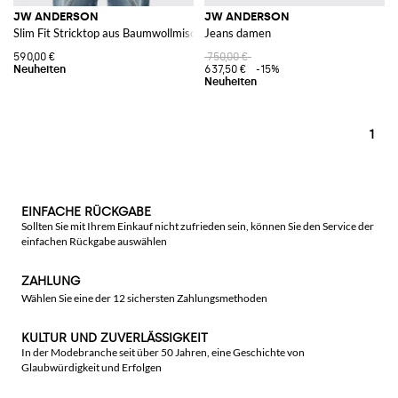
JW ANDERSON
JW ANDERSON
Slim Fit Stricktop aus Baumwollmischung mit Ringdetail
Jeans damen
590,00 €
750,00 €
637,50 €
-15%
1
EINFACHE RÜCKGABE
Sollten Sie mit Ihrem Einkauf nicht zufrieden sein, können Sie den Service der
einfachen Rückgabe auswählen
ZAHLUNG
Wählen Sie eine der 12 sichersten Zahlungsmethoden
KULTUR UND ZUVERLÄSSIGKEIT
In der Modebranche seit über 50 Jahren, eine Geschichte von
Glaubwürdigkeit und Erfolgen