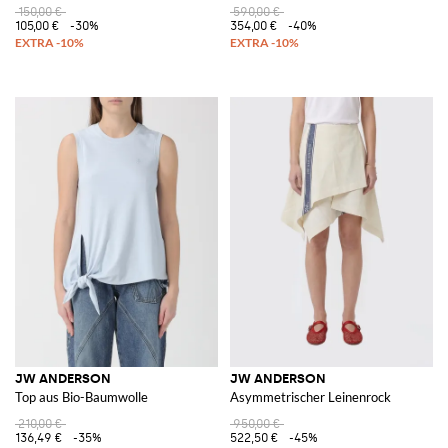
150,00 €
590,00 €
105,00 €
-30%
354,00 €
-40%
JW ANDERSON
JW ANDERSON
Top aus Bio-Baumwolle
Asymmetrischer Leinenrock
210,00 €
950,00 €
136,49 €
-35%
522,50 €
-45%