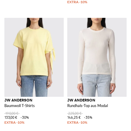
JW ANDERSON
JW ANDERSON
Baumwoll T-Shirts
Rundhals-Top aus Modal
190,00 €
225,00 €
133,00 €
-30%
146,25 €
-35%