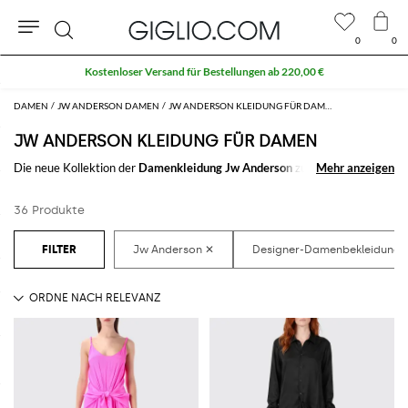
0
0
Suche
Kostenloser Versand für Bestellungen ab 220,00 €
DAMEN
JW ANDERSON DAMEN
JW ANDERSON KLEIDUNG FÜR DAMEN
JW ANDERSON KLEIDUNG FÜR DAMEN
Die neue Kollektion der
Damenkleidung Jw Anderson
zu entdecken auf
Mehr anzeigen
Mehr anzeigen
GIGLIO.COM: eine raffinierte Selektion von
Kleidung für Damen von Jw
Anderson
gedacht um jeden Stil zufrieden zu stellen. Von den lässigsten
36 Produkte
zu den klassischsten Looks. Du wirst immer das finden was du suchst.
Entdecke die letzen Kollektionen der
Damenbekleidung Jw Anderson
auf
GIGLIO.COM