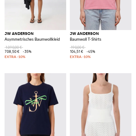
JW ANDERSON
JW ANDERSON
Asymmetrisches Baumwollkleid
Baumwoll T-Shirts
1.090,00 €
190,00 €
708,50 €
-35%
104,51 €
-45%