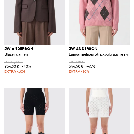
JW ANDERSON
JW ANDERSON
Blazer damen
Langärmeliges Strickpolo aus reiner 
1.590,00 €
990,00 €
954,00 €
-40%
544,50 €
-45%