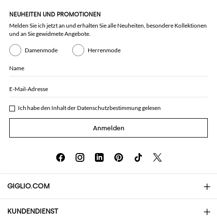
NEUHEITEN UND PROMOTIONEN
Melden Sie ich jetzt an und erhalten Sie alle Neuheiten, besondere Kollektionen
und an Sie gewidmete Angebote.
Damenmode
Herrenmode
Name
E-Mail-Adresse
Ich habe den Inhalt der
Datenschutzbestimmung
gelesen
Anmelden
GIGLIO.COM
KUNDENDIENST
Über uns