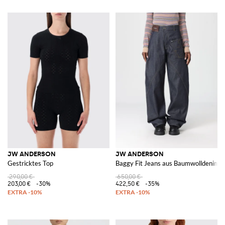
JW ANDERSON
JW ANDERSON
Gestricktes Top
Baggy Fit Jeans aus Baumwolldenim
290,00 €
650,00 €
203,00 €
-30%
422,50 €
-35%