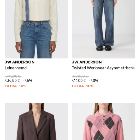
JW ANDERSON
JW ANDERSON
Leinenhemd
Twisted Workwear Asymmetrische B
790,00 €
690,00 €
434,50 €
-45%
414,00 €
-40%