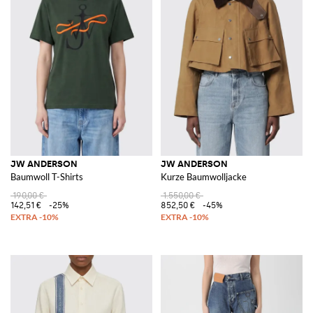
JW ANDERSON
JW ANDERSON
Baumwoll T-Shirts
Kurze Baumwolljacke
190,00 €
1.550,00 €
142,51 €
-25%
852,50 €
-45%