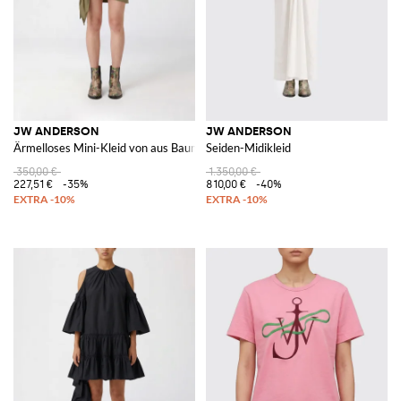
JW ANDERSON
JW ANDERSON
Ärmelloses Mini-Kleid von aus Baumwolle mit Knotendetail
Seiden-Midikleid
350,00 €
1.350,00 €
227,51 €
-35%
810,00 €
-40%