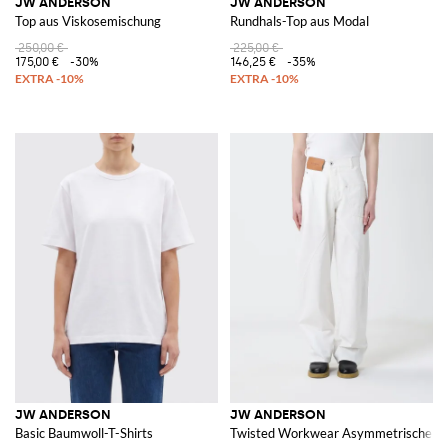
JW ANDERSON
JW ANDERSON
Top aus Viskosemischung
Rundhals-Top aus Modal
250,00 €
225,00 €
175,00 €
-30%
146,25 €
-35%
JW ANDERSON
JW ANDERSON
Basic Baumwoll-T-Shirts
Twisted Workwear Asymmetrische B