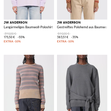
JW ANDERSON
JW ANDERSON
Langärmeliges Baumwoll-Poloshirt mit Slogan-Print
Gestreiftes Polohemd aus Baumwolle 
390,00 €
590,00 €
175,50 €
-55%
383,51 €
-35%