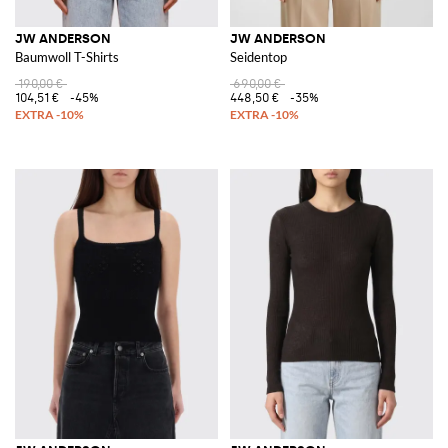
JW ANDERSON
JW ANDERSON
Baumwoll T-Shirts
Seidentop
190,00 €
690,00 €
104,51 €
-45%
448,50 €
-35%