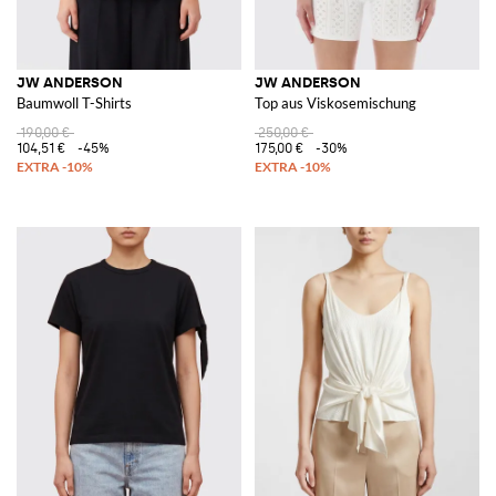
JW ANDERSON
JW ANDERSON
Baumwoll T-Shirts
Top aus Viskosemischung
190,00 €
250,00 €
104,51 €
-45%
175,00 €
-30%