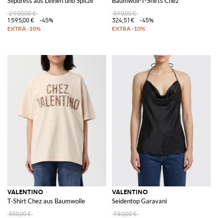
Slipdress aus Leinen und Spitze
Baumwoll-T-Shirts Chez
2.900,00 €
590,00 €
1.595,00 €
-45%
324,51 €
-45%
VALENTINO
VALENTINO
T-Shirt Chez aus Baumwolle
Seidentop Garavani
550,00 €
980,00 €