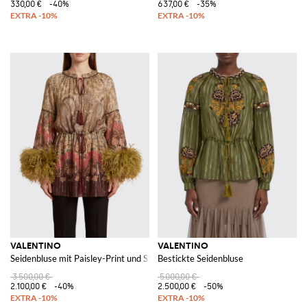
330,00 €
-40%
637,00 €
-35%
VALENTINO
VALENTINO
Seidenbluse mit Paisley-Print und Straußenfedermanschetten
Bestickte Seidenbluse
3.500,00 €
5.000,00 €
2.100,00 €
-40%
2.500,00 €
-50%