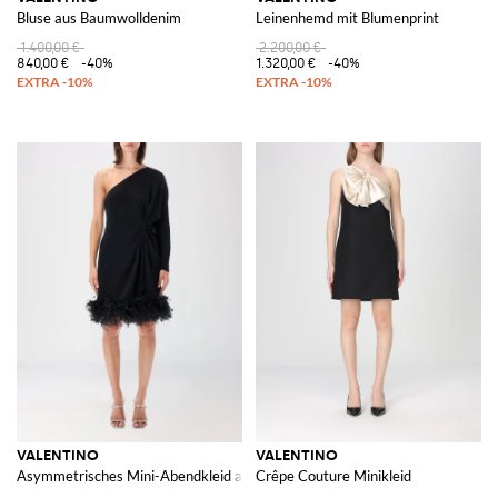
Bluse aus Baumwolldenim
Leinenhemd mit Blumenprint
1.400,00 €
2.200,00 €
840,00 €
-40%
1.320,00 €
-40%
VALENTINO
VALENTINO
Asymmetrisches Mini-Abendkleid aus Seide mit Straußenfeder-Applikation
Crêpe Couture Minikleid