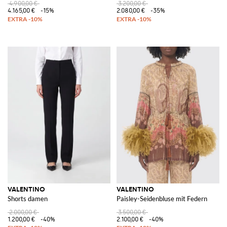
4.900,00 €
3.200,00 €
4.165,00 €
-15%
2.080,00 €
-35%
VALENTINO
VALENTINO
Shorts damen
Paisley-Seidenbluse mit Federn
2.000,00 €
3.500,00 €
1.200,00 €
-40%
2.100,00 €
-40%