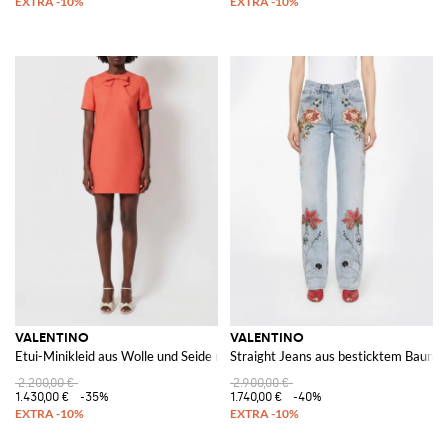
VALENTINO
VALENTINO
Etui-Minikleid aus Wolle und Seide mit Schleifendetail und V-Ausschnitt
Straight Jeans aus besticktem Baumw
2.200,00 €
2.900,00 €
1.430,00 €
-35%
1.740,00 €
-40%