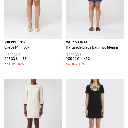
VALENTINO
VALENTINO
Crêpe Minirock
Kaftankleid aus Baumwolldenim
1.300,00 €
1.700,00 €
845,00 €
-35%
935,00 €
-45%