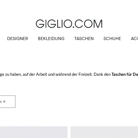
Extra 10 % auf SALE
DESIGNER
BEKLEIDUNG
TASCHEN
SCHUHE
AC
ge zu haben, auf der Arbeit und während der Freizeit. Dank den
Taschen für D
inen.
uf GIGLIO.COM