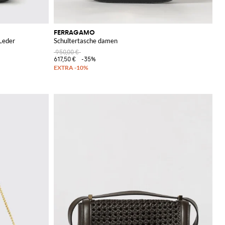
FERRAGAMO
Leder
Schultertasche damen
950,00 €
617,50 €
-35%