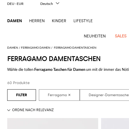
DEU - EUR
Deutsch
Italiano
English
DAMEN
HERREN
KINDER
LIFESTYLE
Français
Español
中文
NEUHEITEN
SALES
日本語
한국어
DAMEN
FERRAGAMO DAMEN
FERRAGAMO DAMENTASCHEN
Русский
FERRAGAMO DAMENTASCHEN
Ganze
Alle
Alle
Alle
Alle
Alle
Alle
Alle
Alle
Alle
Alle
Alle
Alle
Alle
Alle
Alle
Ganzes
Bekleidung
Taschen
Schuhe
Accessoires
anzeigen
Wähle die tollen
Ferragamo Taschen für Damen
um mit dir immer das Nöti
New
anzeigen
anzeigen
anzeigen
anzeigen
anzeigen
anzeigen
anzeigen
anzeigen
anzeigen
anzeigen
anzeigen
Outlet
einfach online zu erwerben, wirst du mit einem Klick Komfort und Stil vere
Blazers
Clutches
Ballerinas
Haarschmuck
Alberta
Kleider
Schals
Roger
Arrivals
Acne
Alexander
Acne
Balenciaga
Courrèges
Balenciaga
Coperni
Alexander
Adidas
Balenciaga
Borsalino
Outlet
Gucci
Giorgio
JW
und
Ferretti
Vivier
Hemden
Pumps
Geldbeutel
Pullover
Schmuck
Damen
60 Produkte
Entdecke die letzten Kollektionen der
Damentaschen Ferragamo online
a
Studios
McQueen
Studios
McQueen
Accessoires
Armani
Anderson
Pochettes
Balmain
Diesel
Bottega
JW
Amina
Burberry
Elisabetta
JW
Elisabetta
Etro
Bademode
Espadrillas
Gürtel
Shorts
Sonnenbrillen
Unverzichtbare
Alaïa
Balenciaga
Adidas
Veneta
Anderson
Balenciaga
Muaddi
Franchi
Outlet
Anderson
Manolo
Jacquemus
Gürteltaschen
Franchi
Burberry
Elisabetta
Etro
Pinko
Mäntel
Hosen
Mokassins
Hute
Röcke
Kosmetiketui
Kleidung
Blahnik
Brunello
Balmain
Calvin
Franchi
Burberry
MM6
Bottega
Aquazzura
Emporio
Jacquemus
Giambattista
Handtaschen
Etro
Ferragamo
Twinset
Der
Jacken
Flache
Seidentuch
T-
Strümpfe
Cucinelli
Klein
Maison
Veneta
Armani
Outlet
Max
Valli
Bottega
Ganni
Chloè
Autry
Jil
Mini-
animalische
Fendi
Saint
Sandalen
Shirts
Margiela
Schuhe
Mara
Jeans
Handschuhe
Uhren
Coperni
Veneta
Elisabetta
Ferragamo
Jacquemus
Sander
S
Taschen
Touch
JW
Fendi
Birkenstock
Laurent
Max
Sandalen
Oberbekleidung
Franchi
Marc
Outlet
Roger
Max
Jumpsuits
Courrèges
Brunello
Anderson
Gianvito
Marc
Khaite
Rucksäcke
Eleganz
Mara
Ferragamo
Golden
Stella
mit
Jacobs
Taschen
Vivier
Mara
Tops
Cucinelli
Golden
Rossi
Jacobs
in zwei
Diesel
MM6
Goose
McCartney
Solace
Schultertaschen
Absatz
Saint
Gucci
Goose
Marni
Saint
The
Teilen