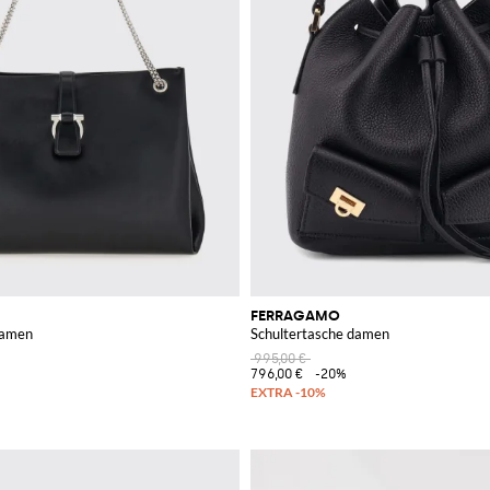
FERRAGAMO
damen
Schultertasche damen
995,00 €
796,00 €
-20%