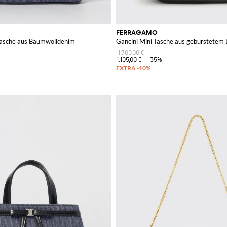
FERRAGAMO
asche aus Baumwolldenim
Gancini Mini Tasche aus gebürstetem 
1.700,00 €
1.105,00 €
-35%