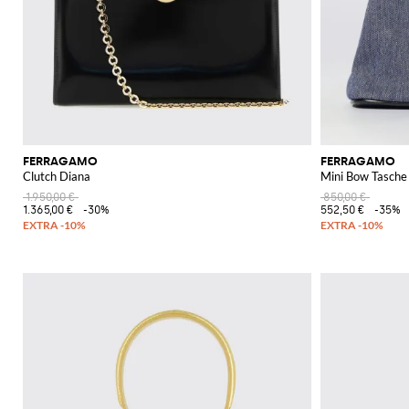
FERRAGAMO
FERRAGAMO
Clutch Diana
Mini Bow Tasche
1.950,00 €
850,00 €
1.365,00 €
-30%
552,50 €
-35%