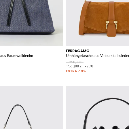
FERRAGAMO
 aus Baumwolldenim
Umhängetasche aus Velourskalbsleder
1.950,00 €
1.560,00 €
-20%