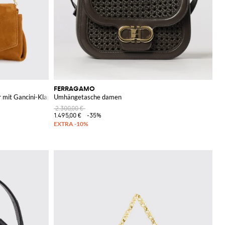
FERRAGAMO
 mit Gancini-Klappverschluss
Umhängetasche damen
2.300,00 €
1.495,00 €
-35%