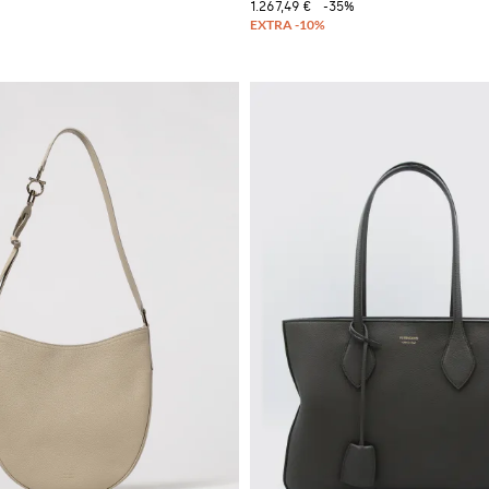
1.267,49 €
-35%