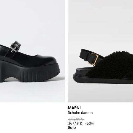
MARNI
Schuhe damen
695,00 €
347,49 €
-50%