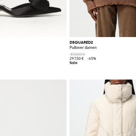
DSQUARED2
Pullover damen
850,00 €
297,50 €
-65%