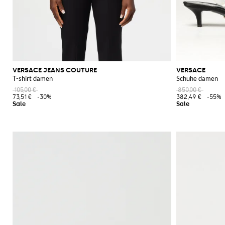
VERSACE JEANS COUTURE
VERSACE
T-shirt damen
Schuhe damen
105,00 €
850,00 €
73,51 €
-30%
382,49 €
-55%