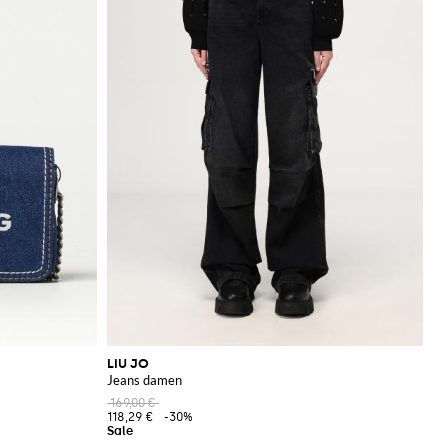
LIU JO
Jeans damen
169,00 €
118,29 €
-30%