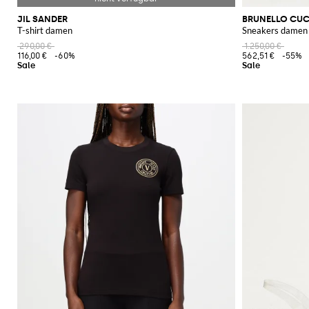
JIL SANDER
BRUNELLO CUC
T-shirt damen
Sneakers damen
290,00 €
1.250,00 €
116,00 €
-60%
562,51 €
-55%