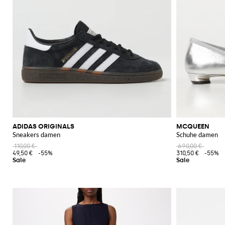
ADIDAS ORIGINALS
MCQUEEN
Sneakers damen
Schuhe damen
110,00 €
690,00 €
49,50 €
-55%
310,50 €
-55%