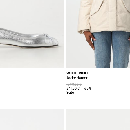
WOOLRICH
Jacke damen
690,00 €
241,50 €
-65%