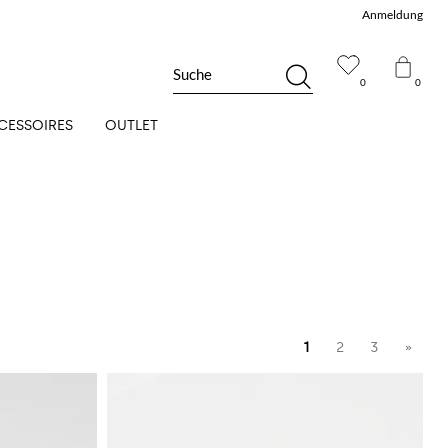
Anmeldung
Suche
0
0
CESSOIRES
OUTLET
1
2
3
»