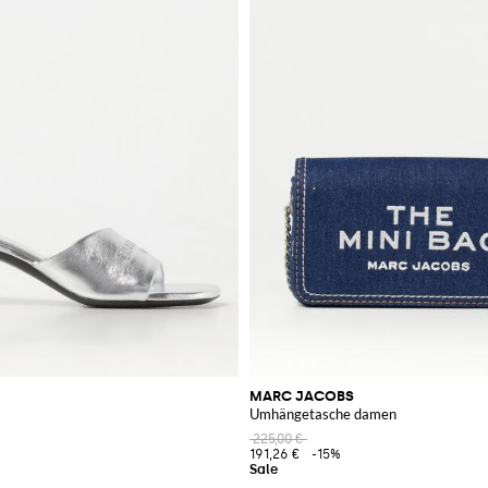
MARC JACOBS
Umhängetasche damen
225,00 €
191,26 €
-15%