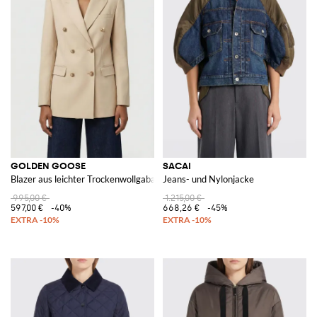
GOLDEN GOOSE
SACAI
Blazer aus leichter Trockenwollgabardine
Jeans- und Nylonjacke
995,00 €
1.215,00 €
597,00 €
-40%
668,26 €
-45%