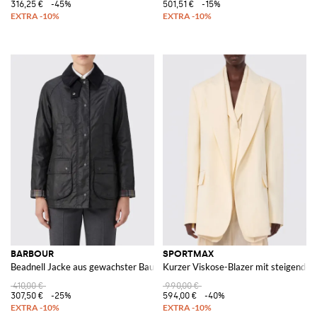
316,25 €
-45%
501,51 €
-15%
BARBOUR
SPORTMAX
Beadnell Jacke aus gewachster Baumwolle
Kurzer Viskose-Blazer mit steigendem
410,00 €
990,00 €
307,50 €
-25%
594,00 €
-40%