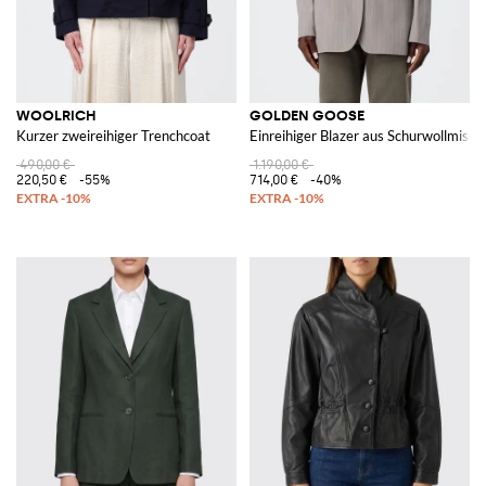
WOOLRICH
GOLDEN GOOSE
Kurzer zweireihiger Trenchcoat
Einreihiger Blazer aus Schurwollmisc
490,00 €
1.190,00 €
220,50 €
-55%
714,00 €
-40%