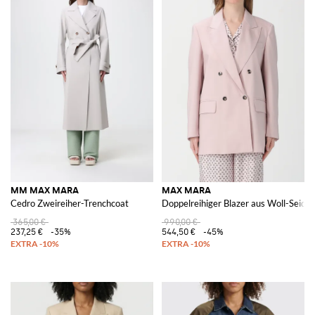
MM MAX MARA
MAX MARA
Cedro Zweireiher-Trenchcoat
Doppelreihiger Blazer aus Woll-Seid
365,00 €
990,00 €
237,25 €
-35%
544,50 €
-45%