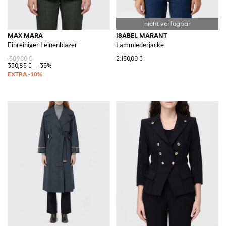
MAX MARA
ISABEL MARANT
Einreihiger Leinenblazer
Lammlederjacke
509,00 €
2.150,00 €
330,85 €
-35%