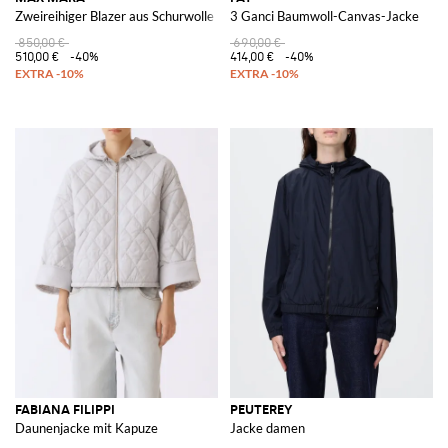
Zweireihiger Blazer aus Schurwolle
3 Ganci Baumwoll-Canvas-Jacke
850,00 €
690,00 €
510,00 €
-40%
414,00 €
-40%
FABIANA FILIPPI
PEUTEREY
Daunenjacke mit Kapuze
Jacke damen