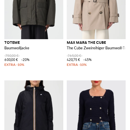
TOTEME
MAX MARA THE CUBE
Baumwolljacke
The Cube Zweireihiger Baumwoll-Tre
750,00 €
765,00 €
600,00 €
-20%
420,75 €
-45%