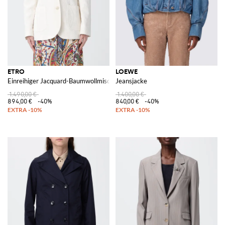
ETRO
LOEWE
Einreihiger Jacquard-Baumwollmischblazer
Jeansjacke
1.490,00 €
1.400,00 €
894,00 €
-40%
840,00 €
-40%