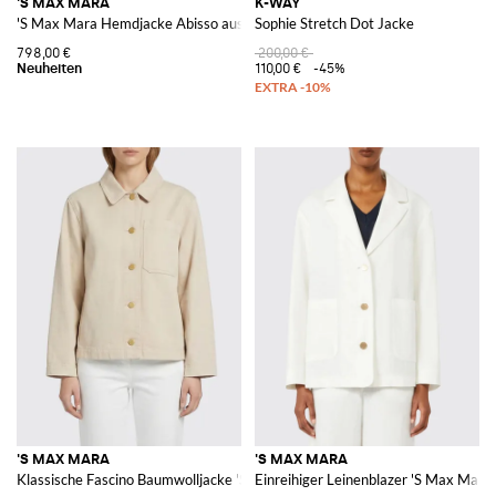
'S MAX MARA
K-WAY
'S Max Mara Hemdjacke Abisso aus Lammveloursleder
Sophie Stretch Dot Jacke
798,00 €
200,00 €
110,00 €
-45%
'S MAX MARA
'S MAX MARA
Klassische Fascino Baumwolljacke 'S Max Mara
Einreihiger Leinenblazer 'S Max Mara