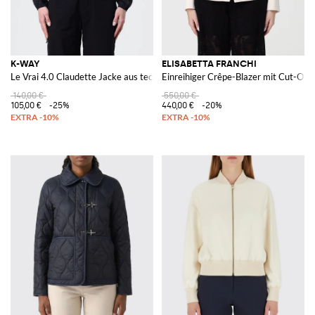
K-WAY
ELISABETTA FRANCHI
Le Vrai 4.0 Claudette Jacke aus technischem Gewebe
Einreihiger Crêpe-Blazer mit Cut-Out
140,00 €
550,00 €
105,00 €
-25%
440,00 €
-20%