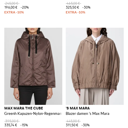
245,00 €
465,00 €
196,00 €
-20%
325,50 €
-30%
MAX MARA THE CUBE
'S MAX MARA
Greenh Kapuzen-Nylon-Regenmantel
Blazer damen 's Max Mara
395,00 €
445,00 €
335,74 €
-15%
311,50 €
-30%