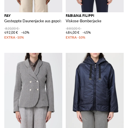
FAY
FABIANA FILIPPI
Gesteppte Daunenjacke aus gepolstertem Funktionsgewebe
Viskose-Bomberjacke
820,00 €
880,00 €
492,00 €
-40%
484,00 €
-45%