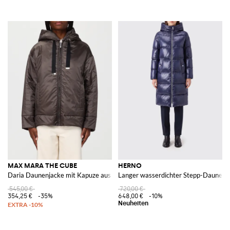
MAX MARA THE CUBE
HERNO
Daria Daunenjacke mit Kapuze aus Nylon 'S
Langer wasserdichter Stepp-Daunenm
545,00 €
720,00 €
354,25 €
-35%
648,00 €
-10%