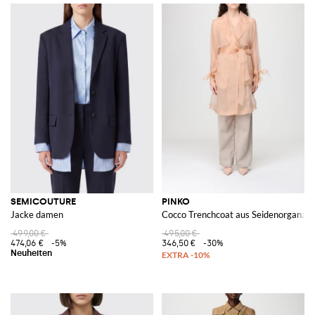
SEMICOUTURE
PINKO
Jacke damen
Cocco Trenchcoat aus Seidenorganza
499,00 €
495,00 €
474,06 €
-5%
346,50 €
-30%