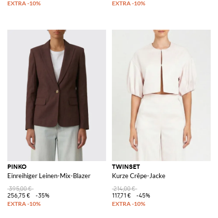
PINKO
TWINSET
Einreihiger Leinen-Mix-Blazer
Kurze Crêpe-Jacke
395,00 €
214,00 €
256,75 €
-35%
117,71 €
-45%