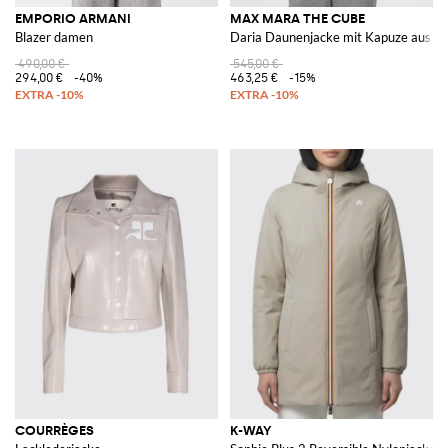
EMPORIO ARMANI
MAX MARA THE CUBE
Blazer damen
Daria Daunenjacke mit Kapuze aus Ny
490,00 €
545,00 €
294,00 €
-40%
463,25 €
-15%
COURRÈGES
K-WAY