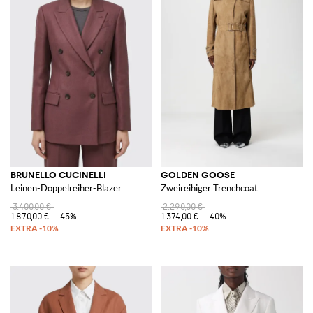
BRUNELLO CUCINELLI
GOLDEN GOOSE
Leinen-Doppelreiher-Blazer
Zweireihiger Trenchcoat
3.400,00 €
2.290,00 €
1.870,00 €
-45%
1.374,00 €
-40%