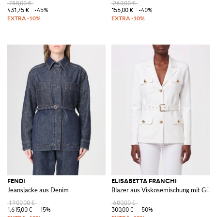
785,00 €
260,00 €
431,75 €
-45%
156,00 €
-40%
FENDI
ELISABETTA FRANCHI
Jeansjacke aus Denim
Blazer aus Viskosemischung mit Gürte
1.900,00 €
600,00 €
1.615,00 €
-15%
300,00 €
-50%