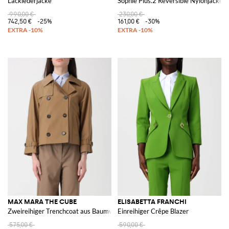
Lacklederjacke
Sophie Plus.2 Reversible Nylonjacke
990,00 €
230,00 €
742,50 €
-25%
161,00 €
-30%
MAX MARA THE CUBE
ELISABETTA FRANCHI
Zweireihiger Trenchcoat aus Baumwollmischung
Einreihiger Crêpe Blazer
575,00 €
590,00 €