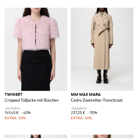
TWINSET
MM MAX MARA
Cropped Tülljacke mit Rüschen
Cedro Zweireiher-Trenchcoat
249,00 €
365,00 €
149,40 €
-40%
237,25 €
-35%