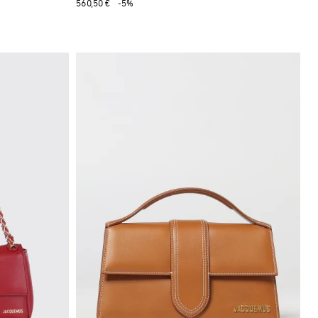
560,50 €
-5%