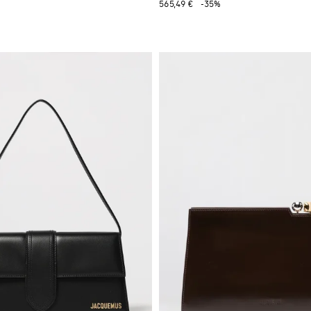
565,49 €
-35%