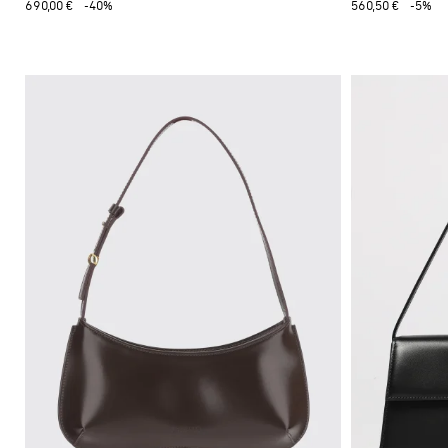
690,00 €
-40%
560,50 €
-5%