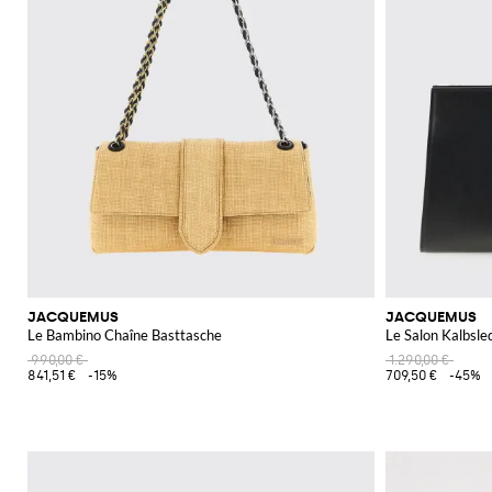
JACQUEMUS
JACQUEMUS
Le Bambino Chaîne Basttasche
Le Salon Kalbsle
990,00 €
1.290,00 €
841,51 €
-15%
709,50 €
-45%