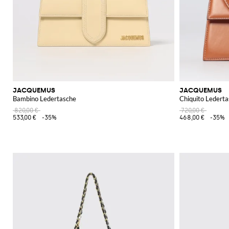
JACQUEMUS
JACQUEMUS
Bambino Ledertasche
Chiquito Ledert
820,00 €
720,00 €
533,00 €
-35%
468,00 €
-35%