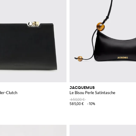
JACQUEMUS
der-Clutch
Le Bisou Perle Satintasche
650,00 €
585,00 €
-10%