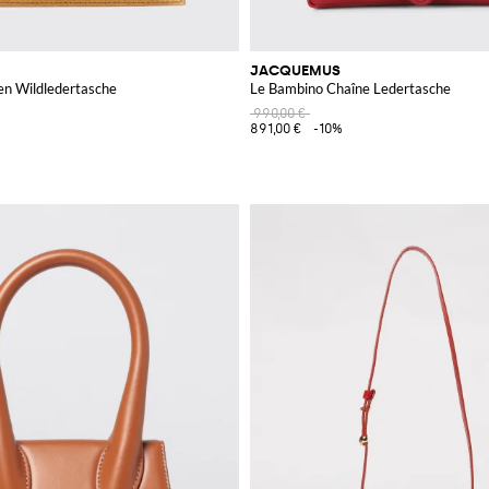
JACQUEMUS
en Wildledertasche
Le Bambino Chaîne Ledertasche
990,00 €
891,00 €
-10%