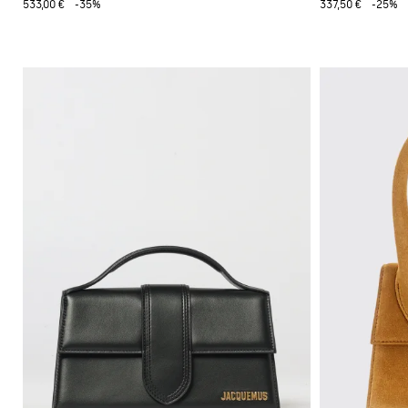
533,00 €
-35%
337,50 €
-25%