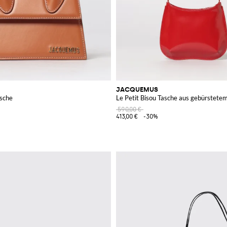
JACQUEMUS
asche
Le Petit Bisou Tasche aus gebürstete
590,00 €
413,00 €
-30%