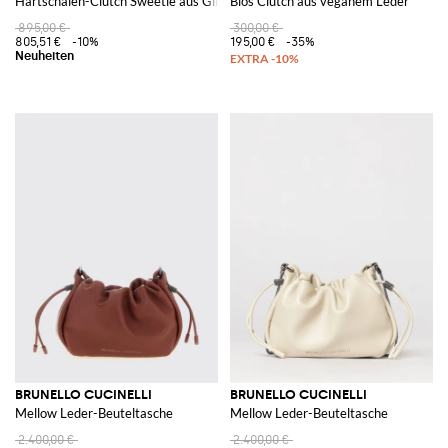
Hartschalen-Clutch Sweetie aus Glitzerharz mit abnehmbarem Riemen
Bios Clutch aus veganem Leder
895,00 €
300,00 €
805,51 €
-10%
195,00 €
-35%
BRUNELLO CUCINELLI
BRUNELLO CUCINELLI
Mellow Leder-Beuteltasche
Mellow Leder-Beuteltasche
2.400,00 €
2.400,00 €