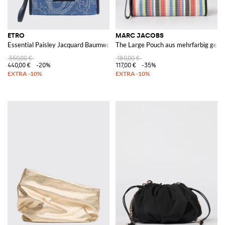
ETRO
MARC JACOBS
Essential Paisley Jacquard Baumwoll-Denim-Clutch
The Large Pouch aus mehrfarbig gest
550,00 €
180,00 €
440,00 €
-20%
117,00 €
-35%