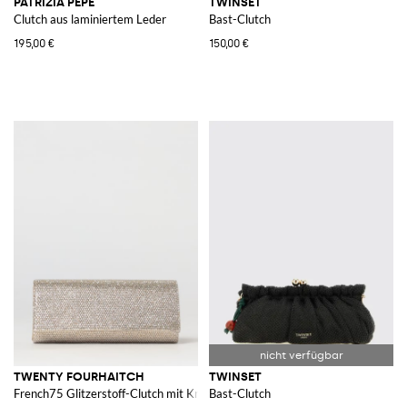
PATRIZIA PEPE
TWINSET
Clutch aus laminiertem Leder
Bast-Clutch
195,00 €
150,00 €
TWENTY FOURHAITCH
TWINSET
French75 Glitzerstoff-Clutch mit Kristallen
Bast-Clutch