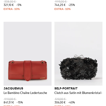
338,00 €
995,00 €
321,10 €
-5%
746,25 €
-25%
JACQUEMUS
SELF-PORTRAIT
Le Bambino Chaîne Ledertasche
Clutch aus Satin mit Blumenkristallen
990,00 €
510,00 €
841,51 €
-15%
306,00 €
-40%