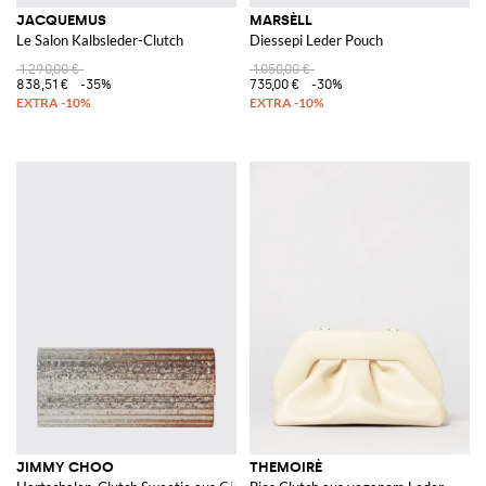
JACQUEMUS
MARSÈLL
Le Salon Kalbsleder-Clutch
Diessepi Leder Pouch
1.290,00 €
1.050,00 €
838,51 €
-35%
735,00 €
-30%
JIMMY CHOO
THEMOIRÈ