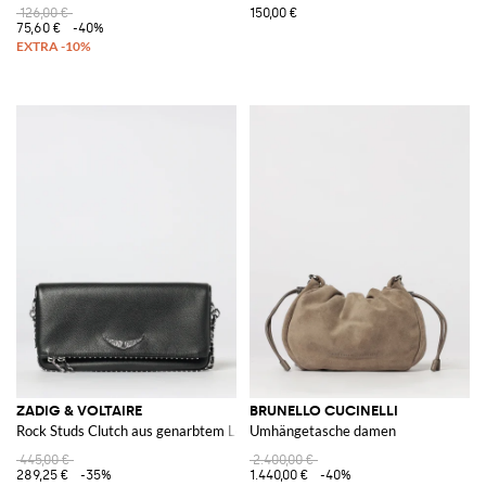
126,00 €
150,00 €
75,60 €
-40%
ZADIG & VOLTAIRE
BRUNELLO CUCINELLI
Rock Studs Clutch aus genarbtem Leder
Umhängetasche damen
445,00 €
2.400,00 €
289,25 €
-35%
1.440,00 €
-40%