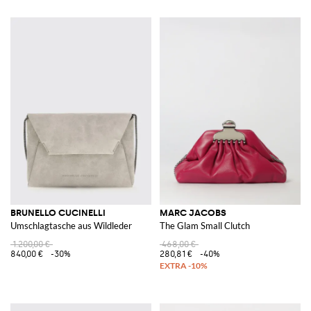
BRUNELLO CUCINELLI
MARC JACOBS
Umschlagtasche aus Wildleder
The Glam Small Clutch
1.200,00 €
468,00 €
840,00 €
-30%
280,81 €
-40%