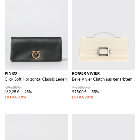
PINKO
ROGER VIVIER
Click Soft Horizontal Classic Lederclutch
Belle Vivier Clutch aus genarbtem Le
295,00 €
1.500,00 €
162,25 €
-45%
975,00 €
-35%