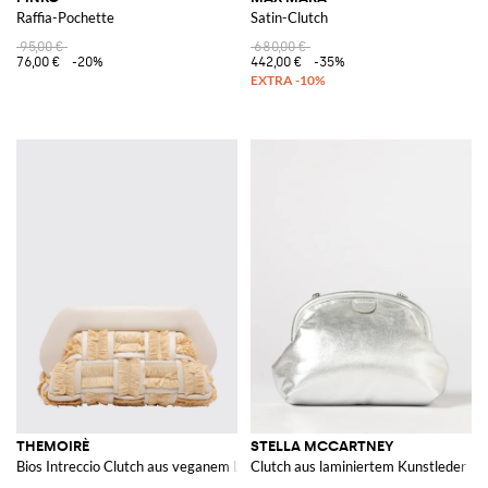
Raffia-Pochette
Satin-Clutch
95,00 €
680,00 €
76,00 €
-20%
442,00 €
-35%
THEMOIRÈ
STELLA MCCARTNEY
Bios Intreccio Clutch aus veganem Leder
Clutch aus laminiertem Kunstleder