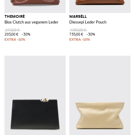
THEMOIRÈ
MARSÈLL
Bios Clutch aus veganem Leder
Diessepi Leder Pouch
290,00 €
1.050,00 €
203,00 €
-30%
735,00 €
-30%