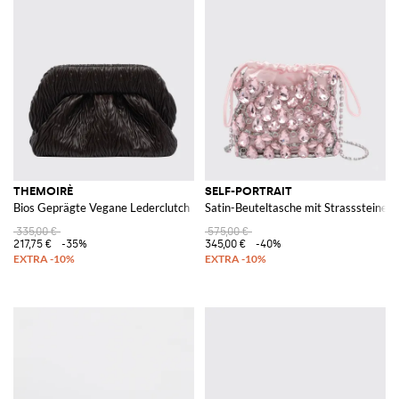
THEMOIRÈ
SELF-PORTRAIT
Bios Geprägte Vegane Lederclutch
Satin-Beuteltasche mit Strasssteinen
335,00 €
575,00 €
217,75 €
-35%
345,00 €
-40%