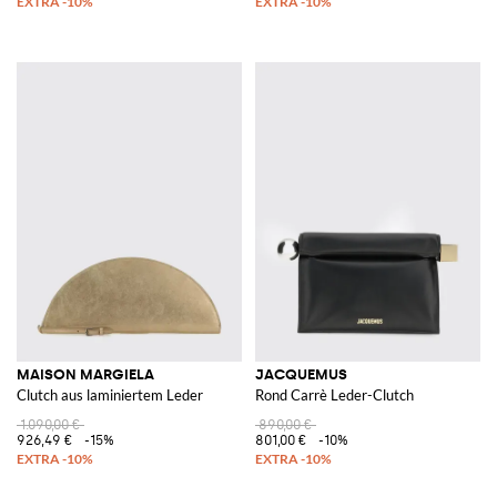
MAISON MARGIELA
JACQUEMUS
Clutch aus laminiertem Leder
Rond Carrè Leder-Clutch
1.090,00 €
890,00 €
926,49 €
-15%
801,00 €
-10%