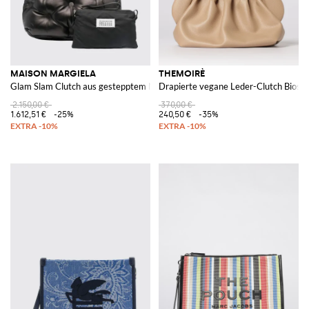
MAISON MARGIELA
THEMOIRÈ
Glam Slam Clutch aus gestepptem Nappaleder
Drapierte vegane Leder-Clutch Bios 
2.150,00 €
370,00 €
1.612,51 €
-25%
240,50 €
-35%