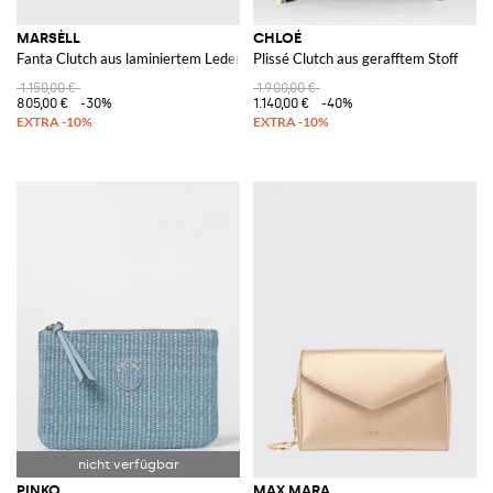
MARSÈLL
CHLOÉ
Fanta Clutch aus laminiertem Leder
Plissé Clutch aus gerafftem Stoff
1.150,00 €
1.900,00 €
805,00 €
-30%
1.140,00 €
-40%
PINKO
MAX MARA