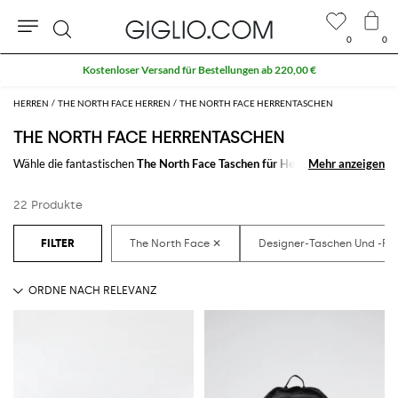
0
0
Suche
Kostenloser Versand für Bestellungen ab 220,00 €
HERREN
THE NORTH FACE HERREN
THE NORTH FACE HERRENTASCHEN
THE NORTH FACE HERRENTASCHEN
Wähle die fantastischen
The North Face Taschen für Herren
Mehr anzeigen
Mehr anzeigen
um mit dir
immer das Nötige mitzunehemen, zur Arbeit und während der Freizeit.
Mit wenigen Klicks kommst du ohne Anstrengungen zur
Herrentasche
22 Produkte
von The North Face
die du am liebsten magst.
Entdecke die letzen Kollektionen der
Herrentaschen The North Face
online auf GIGLIO.COM