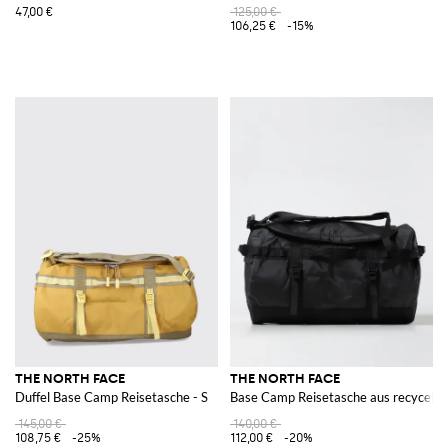
47,00 €
125,00 €
106,25 €
-15%
THE NORTH FACE
THE NORTH FACE
Duffel Base Camp Reisetasche - S
Base Camp Reisetasche aus recycelt
145,00 €
140,00 €
108,75 €
-25%
112,00 €
-20%