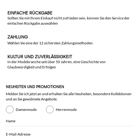
EINFACHE RÜCKGABE
Sollten Sie mit Ihrem Einkauf nicht zufrieden sein, können Sie den Service der
einfachen Rückgabe auswählen
ZAHLUNG
Wählen Sie eine der 12 sichersten Zahlungsmethoden
KULTUR UND ZUVERLÄSSIGKEIT
In der Modebranche seit über 50 Jahren, eine Geschichte von
Glaubwürdigkeit und Erfolgen
NEUHEITEN UND PROMOTIONEN
Melden Sie ich jetzt an und erhalten Sie alle Neuheiten, besondere Kollektionen
und an Sie gewidmete Angebote.
Damenmode
Herrenmode
Name
E-Mail-Adresse