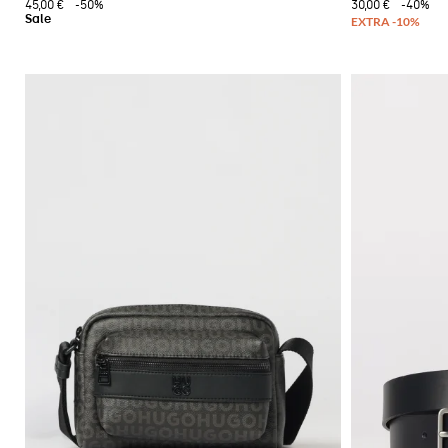
45,00 €
-50%
30,00 €
-40%