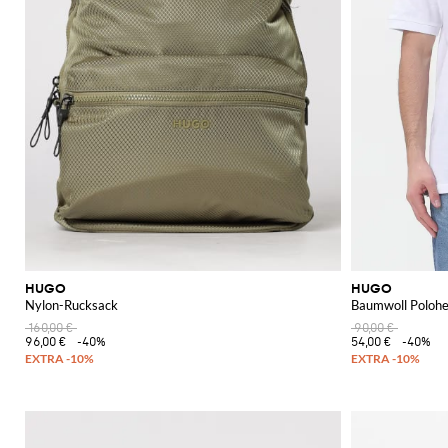
HUGO
HUGO
Nylon-Rucksack
Baumwoll Poloh
160,00 €
90,00 €
96,00 €
-40%
54,00 €
-40%