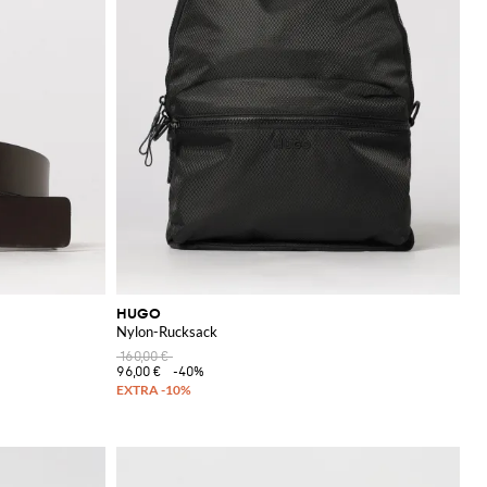
HUGO
Nylon-Rucksack
160,00 €
96,00 €
-40%