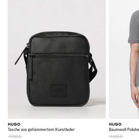
HUGO
HUGO
Tasche aus gehämmertem Kunstleder
Baumwoll Poloh
99,00 €
90,00 €