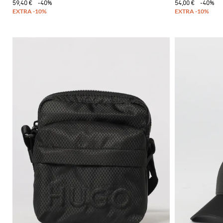
59,40 €
-40%
54,00 €
-40%