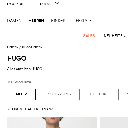
DEU - EUR
Deutsch
Italiano
English
DAMEN
HERREN
KINDER
LIFESTYLE
Français
Español
中文
SALES
NEUHEITEN
日本語
한국어
HERREN
HUGO HERREN
Русский
HUGO
New
Ganze
Alle
Alle
Alle
Alle
Alle
Alle
Alle
Alle
Alle
Alle
Alle
Alle
Alle
Alle
Alle
Ganzes
Arrivals
Bekleidung
Taschen
Schuhe
Accessoires
anzeigen
Alles anzeigen
HUGO
anzeigen
anzeigen
anzeigen
anzeigen
anzeigen
anzeigen
anzeigen
anzeigen
anzeigen
anzeigen
anzeigen
Outlet
Herren
Anzug
Dokumententaschen
Espadrillas
Kosmetikkoffer
Dsquared2
Polos
Portmonnaies
New
Adidas
Alexander
Acne
Balmain
Acne
Bottega
Emporio
Alexander
Adidas
Balenciaga
Carhartt
Accessoires
Jw
Ferragamo
Marni
Moderne
Balance
Blazers
Gürteltaschen
Mokassins
Brillen
Etro
Pullover
Schals
160 Produkte
McQueen
Studios
Studios
Veneta
Armani
McQueen
WIP
Anderson
Schneiderkunst
Alexander
Burberry
Asics
Bottega
Bekleidung
Gucci
New
Versace
Bademode
Koffer
Sandalen
Fliegen
Fay
Shorts
Schlüsselanhänger
McQueen
Balmain
Adidas
Barbour
Burberry
Jacquemus
Bottega
Veneta
Emporio
Loewe
Balance
Modernes
Jeans
Etro
Autry
Schuhe
Loewe
ACCESSOIRES
BEKLEIDUNG
Hemden
Rucksäcke
Pantoletten
Gürtel
Emporio
Sweatshirts
Schmuck
Veneta
Armani
Erbe
Couture
Brunello
Bottega
Barbour
Carhartt
Etro
JW
Burberry
Maison
Off-
Fendi
Birkenstock
Taschen
Maison
Armani
Mäntel
Umhängetaschen
Schnürschuhe
Hüte
T-Shirts
Seidentücher
Cucinelli
Veneta
WIP
Anderson
Dolce &
Golden
Margiela
White
High-
Belstaff
Fendi
Fendi
Margiela
Saint
Golden
und
und
Gabbana
Goose
Performance-
Hosen
Tasche
Sneakers
Socken
Diesel
Brunello
Diesel
Marni
New
Our
C.P.
Laurent
Jil
Goose
Gucci
Saint
Mützen
Tanktops
Sneakers
Cucinelli
Ferragamo
Jacquemus
Balance
Legacy
Jacken
Stiefeletten
Uhren
Dolce &
Company
Dsquared2
Sander
Rains
Laurent
Thom
Hogan
Ferragamo
Trenchcoats
Signature-
Gabbana
Burberry
Gucci
New
Nike
Polo
Jeans
Carhartt
Browne
Emporio
Saint
The
Thom
und
Oberbekleidung
Marni
Saint
Era
Ralph