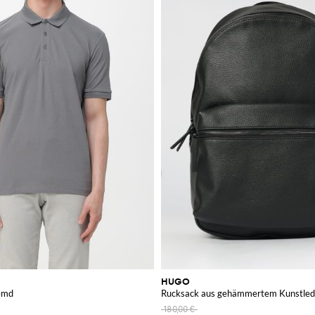
HUGO
emd
Rucksack aus gehämmertem Kunstled
180,00 €