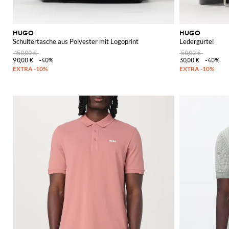
HUGO
HUGO
Schultertasche aus Polyester mit Logoprint
Ledergürtel
150,00 €
50,00 €
90,00 €
-40%
30,00 €
-40%