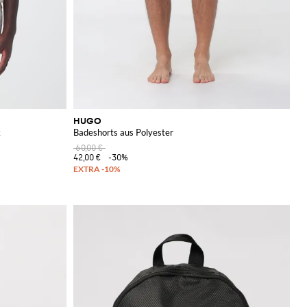
HUGO
k
Badeshorts aus Polyester
60,00 €
42,00 €
-30%