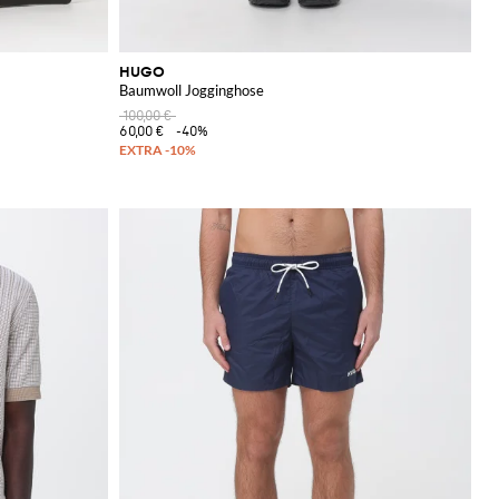
HUGO
Baumwoll Jogginghose
100,00 €
60,00 €
-40%