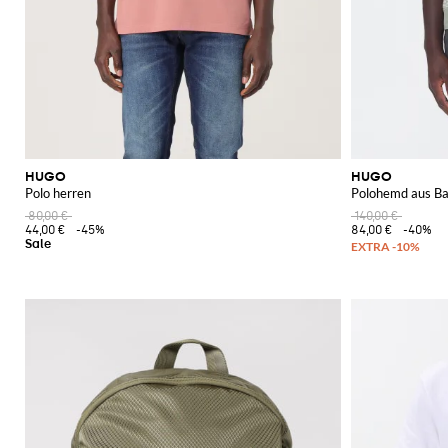
HUGO
HUGO
Polo herren
Polohemd aus Ba
80,00 €
140,00 €
44,00 €
-45%
84,00 €
-40%