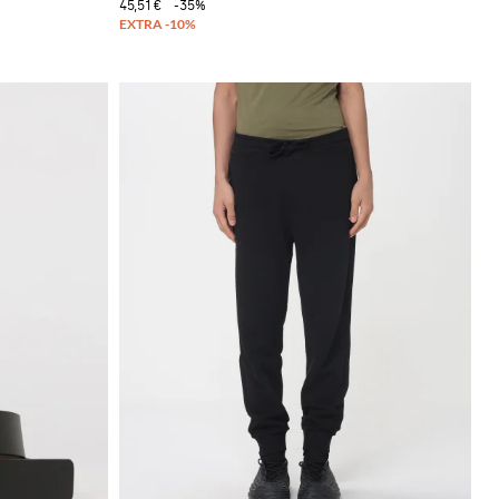
45,51 €
-35%