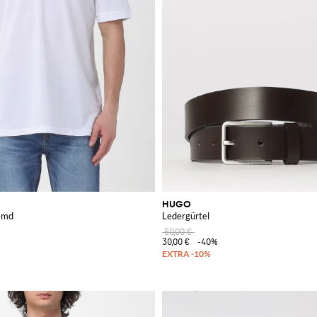
HUGO
emd
Ledergürtel
50,00 €
30,00 €
-40%