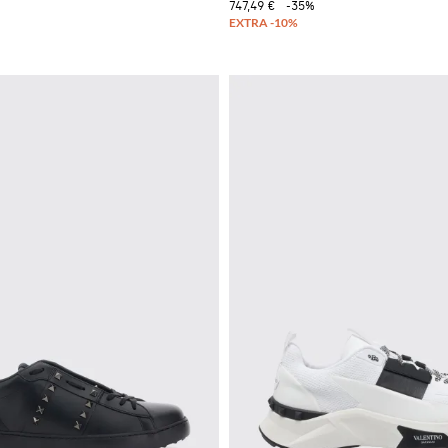
747,49 €
-35%