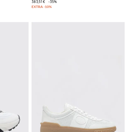
383,51 €
-35%