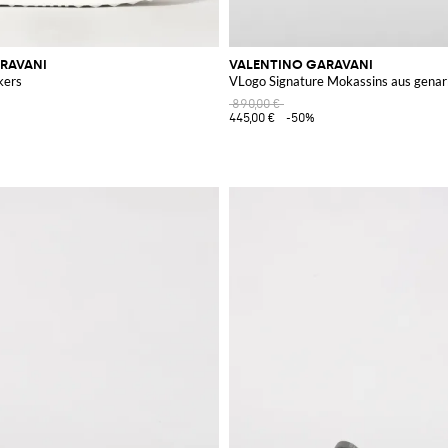
RAVANI
VALENTINO GARAVANI
kers
VLogo Signature Mokassins aus gena
890,00 €
445,00 €
-50%