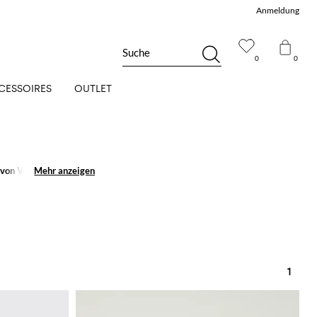
Anmeldung
Suche
0
0
CESSOIRES
OUTLET
 von Valentino
Mehr anzeigen
Mehr anzeigen
1