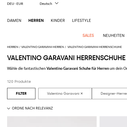
DEU - EUR
Deutsch
Italiano
English
DAMEN
HERREN
KINDER
LIFESTYLE
Français
Español
中文
SALES
NEUHEITEN
日本語
한국어
HERREN
VALENTINO GARAVANI HERREN
VALENTINO GARAVANI HERRENSCHUHE
Русский
VALENTINO GARAVANI HERRENSCHUHE
New
Ganze
Alle
Alle
Alle
Alle
Alle
Alle
Alle
Alle
Alle
Alle
Alle
Alle
Alle
Alle
Alle
Ganzes
Arrivals
Bekleidung
Taschen
Schuhe
Accessoires
anzeigen
Wähle die fantastischen
Valentino Garavani Schuhe für Herren
um dein Ou
anzeigen
anzeigen
anzeigen
anzeigen
anzeigen
anzeigen
anzeigen
anzeigen
anzeigen
anzeigen
anzeigen
Outlet
Herren
Garavani
, ganz einfach online zu erwerben, wird es ein Spielchen sein dein S
Anzug
Dokumententaschen
Espadrillas
Kosmetikkoffer
Dsquared2
Polos
Portmonnaies
New
Adidas
Alexander
Acne
Balmain
Acne
Bottega
Emporio
Alexander
Adidas
Balenciaga
Carhartt
Accessoires
Jw
Ferragamo
Marni
Moderne
Balance
Blazers
Gürteltaschen
Mokassins
Brillen
Etro
Pullover
Schals
120 Produkte
Entdecke die letzten Kollektionen der
Herrenschuhe Valentino Garavani
a
McQueen
Studios
Studios
Veneta
Armani
McQueen
WIP
Anderson
Schneiderkunst
Alexander
Burberry
Asics
Bottega
Bekleidung
Gucci
New
Versace
Bademode
Koffer
Sandalen
Fliegen
Fay
Shorts
Schlüsselanhänger
McQueen
Balmain
Adidas
Barbour
Burberry
Jacquemus
Bottega
Veneta
Emporio
Loewe
Balance
Modernes
Jeans
Etro
Autry
Schuhe
Loewe
Hemden
Rucksäcke
Pantoletten
Gürtel
Emporio
Sweatshirts
Schmuck
Veneta
Armani
Erbe
Couture
Brunello
Bottega
Barbour
Carhartt
Etro
JW
Burberry
Maison
Off-
Fendi
Birkenstock
Taschen
Maison
Armani
Mäntel
Umhängetaschen
Schnürschuhe
Hüte
T-Shirts
Seidentücher
Cucinelli
Veneta
WIP
Anderson
Dolce &
Golden
Margiela
White
High-
Belstaff
Fendi
Fendi
Margiela
Saint
Golden
und
und
Gabbana
Goose
Performance-
Hosen
Tasche
Sneakers
Socken
Diesel
Brunello
Diesel
Marni
New
Our
C.P.
Laurent
Jil
Goose
Gucci
Saint
Mützen
Tanktops
Sneakers
Cucinelli
Ferragamo
Jacquemus
Balance
Legacy
Jacken
Stiefeletten
Uhren
Dolce &
Company
Dsquared2
Sander
Rains
Laurent
Thom
Hogan
Ferragamo
Trenchcoats
Signature-
Gabbana
Burberry
Gucci
New
Nike
Polo
Jeans
Carhartt
Browne
Emporio
Saint
The
Thom
und
Oberbekleidung
Marni
Saint
Era
Ralph