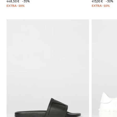
448,50 €
-35%
413,00 €
-30%