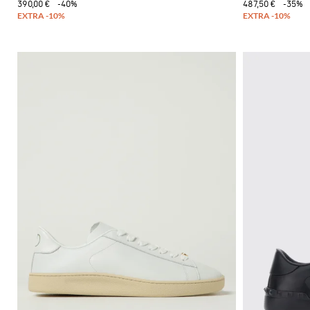
390,00 €
-40%
487,50 €
-35%