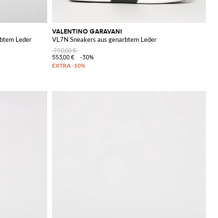
VALENTINO GARAVANI
rbtem Leder
VL7N Sneakers aus genarbtem Leder
790,00 €
553,00 €
-30%