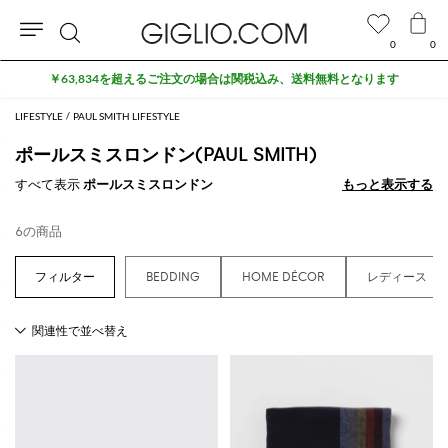
0
0
検
￥63,834を超えるご注文の場合は関税込み、送料無料となります
索
LIFESTYLE
PAUL SMITH LIFESTYLE
ポールスミスロンドン(PAUL SMITH)
すべて表示
ポールスミスロンドン
もっと表示する
もっと表示する
6の商品
BEDDING
HOME DÉCOR
レディース