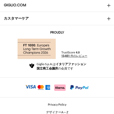
GIGLIO.COM
カスタマーケア
会社概要
お問い合わせ先
AI Disclaimer
PROUDLY
よくあるご質問
注文
ブティック
お支払い
配送
Community Store
返品と返金
Giglio S.p.A.は
イタリアファッション
ご利用規約
国立商工会議所
の会員です
For a safe shopping experience
アフィリエイトプログラム
Security Communication
Investors
Beauty Seekers VIP Club
Privacy Policy
GIGLIO Token
デザイナーA～Z