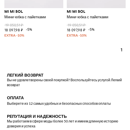
MI MI SOL
MI MI SOL
Мини-юбка с пайетками
Мини-юбка с пайетками
19 050,51 ₽
19 050,51 ₽
-5%
-5%
18 097,98 ₽
18 097,98 ₽
1
ЛЕГКИЙ ВОЗВРАТ
Вы не удовлетворены своей покупкой? Воспользуйтесь услугой Легкий
возврат
ОПЛАТА
Выберете из 12 самых удобных и безопасных способов оплаты
РЕПУТАЦИЯ И НАДЕЖНОСТЬ
Мы работаем в сфере моды более 50 лет и имеем длинную историю
доверия и успеха