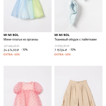
MI MI SOL
MI MI SOL
Мини-платье из органзы
Тканевый ободок с пайетками
27 416,45 ₽
7 952,37 ₽
-10%
-10%
24 674,90 ₽
7 157,04 ₽