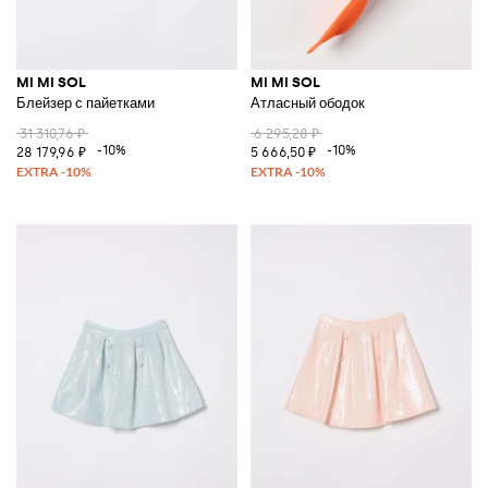
MI MI SOL
MI MI SOL
Блейзер с пайетками
Атласный ободок
31 310,76 ₽
6 295,28 ₽
-10%
-10%
28 179,96 ₽
5 666,50 ₽