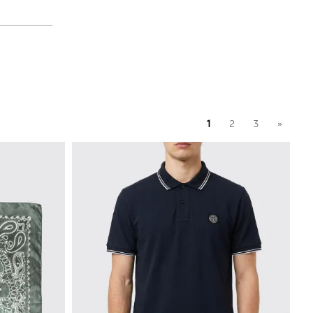
1
2
3
»