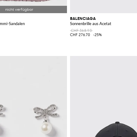
BALENCIAGA
ummi-Sandalen
Sonnenbrille aus Acetat
CHF 368.93
CHF 276.70
-25%