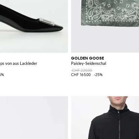
GOLDEN GOOSE
mps von aus Lackleder
Paisley-Seidenschal
CHF 220.00
5%
CHF 165.00
-25%