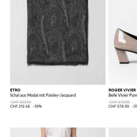
ETRO
ROGER VIVIER
Schal aus Modal mit Paisley-Jacquard
Belle Vivier Pu
CHF 303.55
CHF 890.00
CHF 212.48
-30%
CHF 578.50
-3