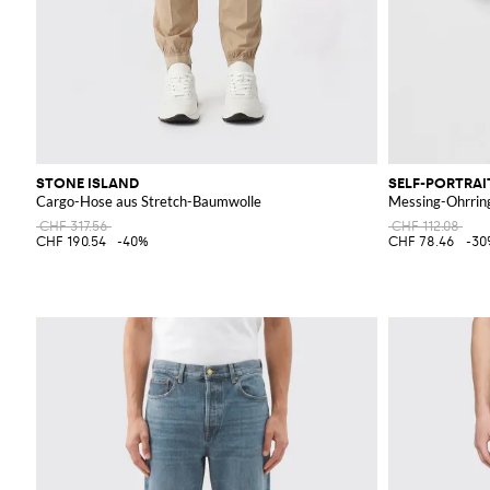
STONE ISLAND
SELF-PORTRAI
Cargo-Hose aus Stretch-Baumwolle
Messing-Ohrring
CHF 317.56
CHF 112.08
CHF 190.54
-40%
CHF 78.46
-30