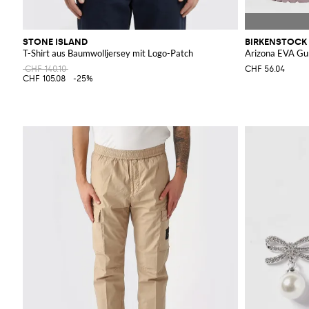
STONE ISLAND
BIRKENSTOCK
T-Shirt aus Baumwolljersey mit Logo-Patch
Arizona EVA G
CHF 140.10
CHF 56.04
CHF 105.08
-25%