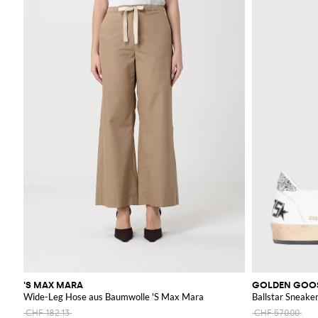
'S MAX MARA
GOLDEN GOO
Wide-Leg Hose aus Baumwolle 'S Max Mara
Ballstar Sneake
CHF 182.13
CHF 570.00