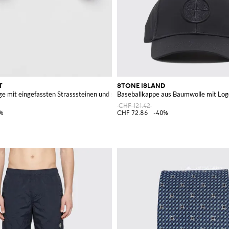
T
STONE ISLAND
e mit eingefassten Strasssteinen und synthetischen Perlen
Baseballkappe aus Baumwolle mit Log
CHF 121.42
%
CHF 72.86
-40%