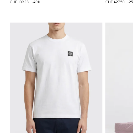
CHF 109.28
-40%
CHF 427.50
-2