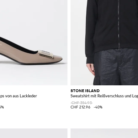
STONE ISLAND
mps von aus Lackleder
Sweatshirt mit Reißverschluss und Lo
CHF 354.93
5%
CHF 212.96
-40%