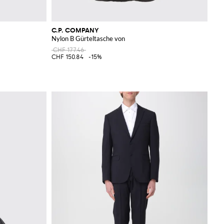
C.P. COMPANY
Nylon B Gürteltasche von
CHF 177.46
CHF 150.84
-15%