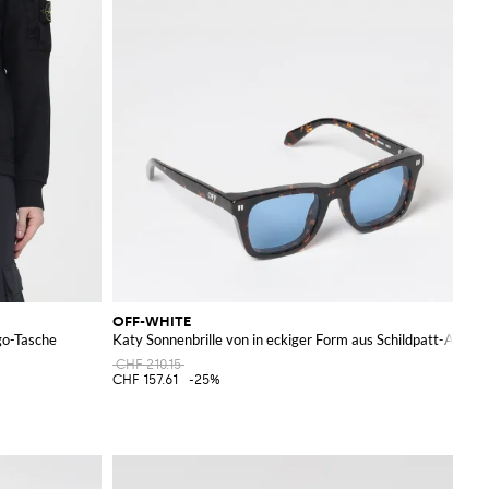
OFF-WHITE
go-Tasche
Katy Sonnenbrille von in eckiger Form aus Schildpatt-Acetat
CHF 210.15
CHF 157.61
-25%