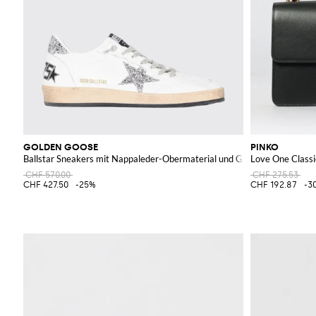
GOLDEN GOOSE
PINKO
Ballstar Sneakers mit Nappaleder-Obermaterial und Glitterstern
Love One Classi
CHF 570.00
CHF 275.53
CHF 427.50
-25%
CHF 192.87
-3