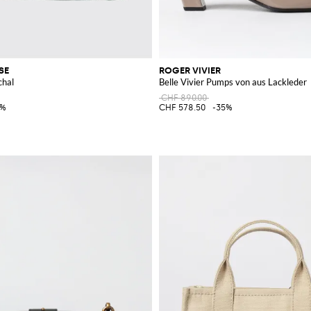
SE
ROGER VIVIER
chal
Belle Vivier Pumps von aus Lackleder
CHF 890.00
5%
CHF 578.50
-35%