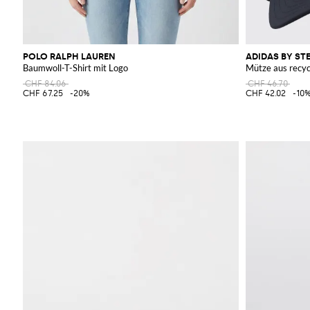
POLO RALPH LAUREN
ADIDAS BY S
Baumwoll-T-Shirt mit Logo
Mütze aus recyc
CHF 84.06
CHF 46.70
CHF 67.25
-20%
CHF 42.02
-10