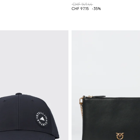
CHF 149.44
%
CHF 97.15
-35%