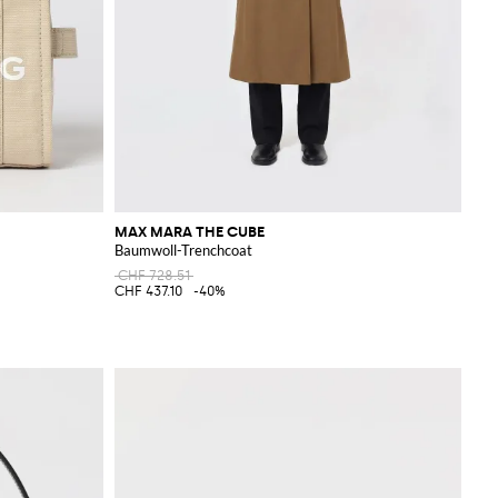
MAX MARA THE CUBE
Baumwoll-Trenchcoat
CHF 728.51
CHF 437.10
-40%