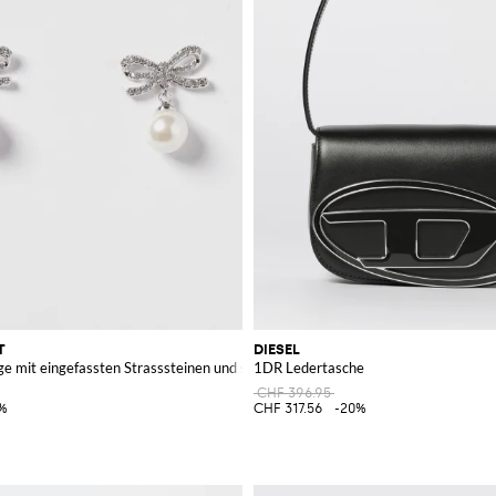
T
DIESEL
e mit eingefassten Strasssteinen und synthetischen Perlen
1DR Ledertasche
CHF 396.95
%
CHF 317.56
-20%