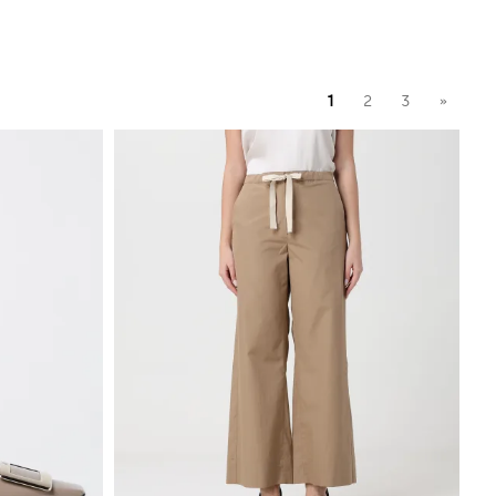
1
2
3
»