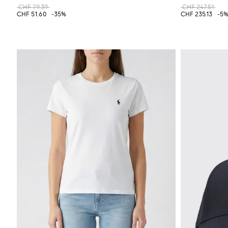
CHF 79.39
CHF 247.51
CHF 51.60
-35%
CHF 235.13
-5