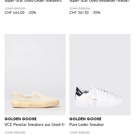
Super-Star Used-Leder-Sneakers
Super-Star Used-Wildleder-Sneakers
CHF 580.00
CHF 555.84
CHF 464.00
-20%
CHF 361.30
-35%
GOLDEN GOOSE
GOLDEN GOOSE
VCE Penstar Sneakers aus Used-Wildleder und Canvas
Pure Leder-Sneaker
CHF 585.00
CHF 505.00