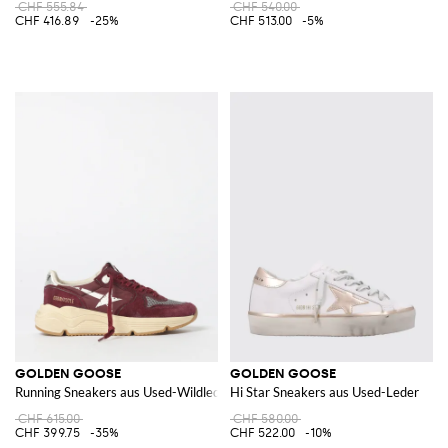
CHF 555.84
CHF 540.00
CHF 416.89
-25%
CHF 513.00
-5%
GOLDEN GOOSE
GOLDEN GOOSE
Running Sneakers aus Used-Wildleder und Nylon
Hi Star Sneakers aus Used-Leder
CHF 615.00
CHF 580.00
CHF 399.75
-35%
CHF 522.00
-10%