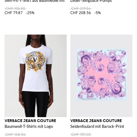
Slim-Fit-T-Shirt aus Baumwolle mit Ton-in-Ton gesticktem Logo
Leder-Slingback-Pumps
CHF 106.50
CHF 219.54
CHF 79.87
-25%
CHF 208.56
-5%
VERSACE JEANS COUTURE
VERSACE JEANS COUTURE
Baumwoll-T-Shirts mit Logo
Seidenfoulard mit Barock-Print
CHF 148.54
CHF 139.20