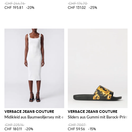
CHF 244.76
CHF 174.70
CHF 195.81
-20%
CHF 131.02
-25%
VERSACE JEANS COUTURE
VERSACE JEANS COUTURE
Midikleid aus Baumwolljersey mit eckigem Ausschnitt
Sliders aus Gummi mit Barock-Print
CHF 225.14
CHF 70.07
CHF 180.11
-20%
CHF 59.56
-15%