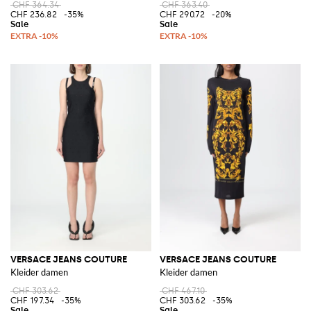
CHF 364.34
CHF 363.40
CHF 236.82
-35%
CHF 290.72
-20%
VERSACE JEANS COUTURE
VERSACE JEANS COUTURE
Kleider damen
Kleider damen
CHF 303.62
CHF 467.10
CHF 197.34
-35%
CHF 303.62
-35%