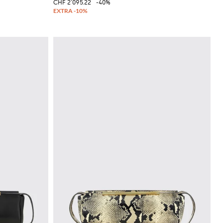
CHF 2'095.22
-40%