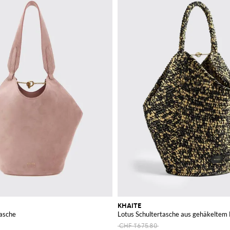
KHAITE
tasche
Lotus Schultertasche aus gehäkeltem 
CHF 1'675.80