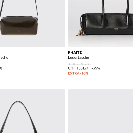
KHAITE
asche
Ledertasche
CHF 2'387.31
5%
CHF 1'551.74
-35%