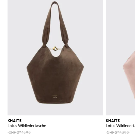
KHAITE
KHAITE
Lotus Wildledertasche
Lotus Wildleder
CHF 2'143.90
CHF 2'143.90