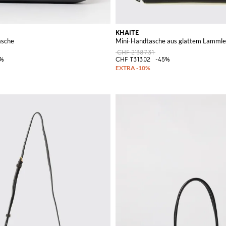
KHAITE
asche
Mini-Handtasche aus glattem Lammled
CHF 2'387.31
0%
CHF 1'313.02
-45%