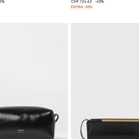
45%
CHF 724.62
-40%