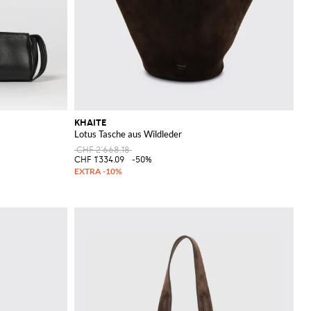
KHAITE
Lotus Tasche aus Wildleder
CHF 2'668.18
CHF 1'334.09
-50%