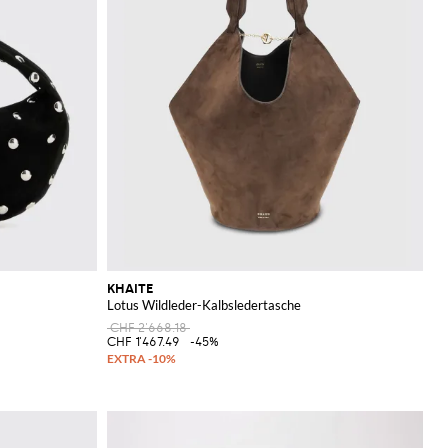
KHAITE
Lotus Wildleder-Kalbsledertasche
CHF 2'668.18
CHF 1'467.49
-45%