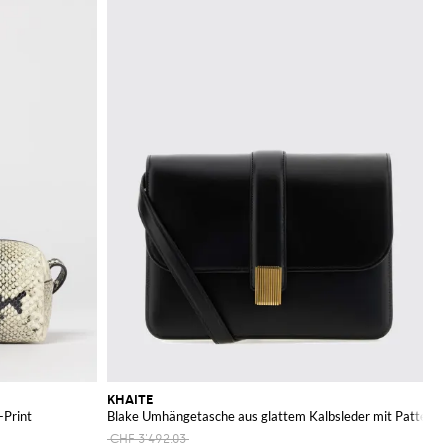
KHAITE
-Print
Blake Umhängetasche aus glattem Kalbsleder mit Patte
CHF 3'492.03