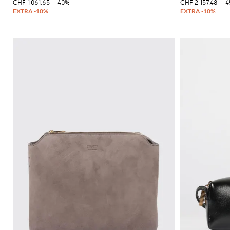
CHF 1'061.65
-40%
CHF 2'157.48
-