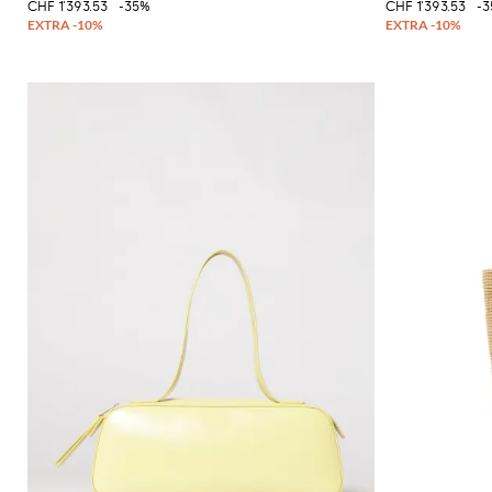
CHF 1'393.53
-35%
CHF 1'393.53
-