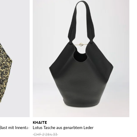
KHAITE
Bast mit Innentasche von
Lotus Tasche aus genarbtem Leder
CHF 2'284.33