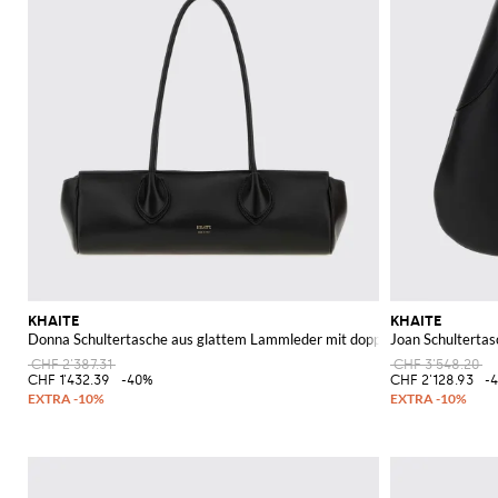
KHAITE
KHAITE
Donna Schultertasche aus glattem Lammleder mit doppeltem Henkel
Joan Schultertas
CHF 2'387.31
CHF 3'548.20
CHF 1'432.39
-40%
CHF 2'128.93
-