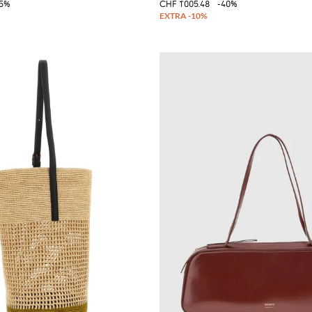
35%
CHF 1'005.48
-40%