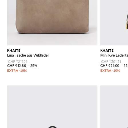
KHAITE
KHAITE
Lina Tasche aus Wildleder
Mini Kye Ledert
CHF 1'217.06
CHF 1'301.31
CHF 912.80
-25%
CHF 976.00
-2