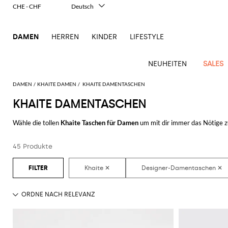
CHE - CHF
Deutsch
Italiano
English
DAMEN
HERREN
KINDER
LIFESTYLE
Français
Español
中文
NEUHEITEN
SALES
日本語
한국어
DAMEN
KHAITE DAMEN
KHAITE DAMENTASCHEN
Русский
KHAITE DAMENTASCHEN
Ganze
Alle
Alle
Alle
Alle
Alle
Alle
Alle
Alle
Alle
Alle
Alle
Alle
Alle
Alle
Alle
Ganzes
Bekleidung
Taschen
Schuhe
Accessoires
anzeigen
Wähle die tollen
Khaite Taschen für Damen
um mit dir immer das Nötige z
New
anzeigen
anzeigen
anzeigen
anzeigen
anzeigen
anzeigen
anzeigen
anzeigen
anzeigen
anzeigen
anzeigen
Outlet
online zu erwerben, wirst du mit einem Klick Komfort und Stil vereinen.
Blazers
Clutches
Ballerinas
Haarschmuck
Alberta
Kleider
Schals
Roger
Arrivals
Acne
Alexander
Acne
Balenciaga
Courrèges
Balenciaga
Coperni
Alexander
Adidas
Balenciaga
Borsalino
Outlet
Gucci
Giorgio
JW
und
Ferretti
Vivier
Hemden
Pumps
Geldbeutel
Pullover
Schmuck
Damen
45 Produkte
Entdecke die letzten Kollektionen der
Damentaschen Khaite online
auf 
Studios
McQueen
Studios
McQueen
Accessoires
Armani
Anderson
Pochettes
Balmain
Diesel
Bottega
JW
Amina
Burberry
Elisabetta
JW
Elisabetta
Etro
Bademode
Espadrillas
Gürtel
Shorts
Sonnenbrillen
Unverzichtbare
Alaïa
Balenciaga
Adidas
Veneta
Anderson
Balenciaga
Muaddi
Franchi
Outlet
Anderson
Manolo
Jacquemus
Gürteltaschen
Franchi
Burberry
Elisabetta
Etro
Pinko
Mäntel
Hosen
Mokassins
Hute
Röcke
Kosmetiketui
Kleidung
Blahnik
Brunello
Balmain
Calvin
Franchi
Burberry
MM6
Bottega
Aquazzura
Emporio
Jacquemus
Giambattista
Handtaschen
Etro
Ferragamo
Twinset
Der
Jacken
Flache
Seidentuch
T-
Strümpfe
Cucinelli
Klein
Maison
Veneta
Armani
Outlet
Max
Valli
Bottega
Ganni
Chloè
Autry
Jil
Mini-
animalische
Fendi
Saint
Sandalen
Shirts
Margiela
Schuhe
Mara
Jeans
Handschuhe
Uhren
Coperni
Veneta
Elisabetta
Ferragamo
Jacquemus
Sander
S
Taschen
Touch
JW
Fendi
Birkenstock
Laurent
Max
Sandalen
Oberbekleidung
Franchi
Marc
Outlet
Roger
Max
Jumpsuits
Courrèges
Brunello
Anderson
Gianvito
Marc
Khaite
Rucksäcke
Eleganz
Mara
Ferragamo
Golden
Stella
mit
Jacobs
Taschen
Vivier
Mara
Tops
Cucinelli
Golden
Rossi
Jacobs
in zwei
Diesel
MM6
Goose
McCartney
Solace
Schultertaschen
Absatz
Saint
Gucci
Goose
Marni
Saint
The
Teilen