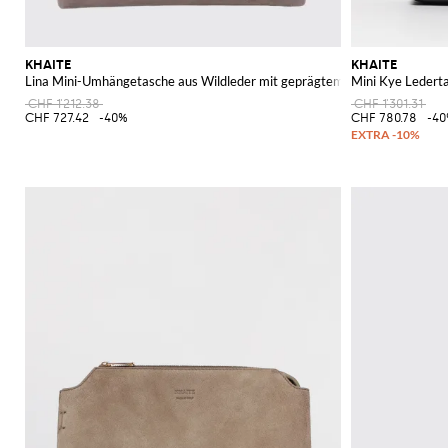
KHAITE
KHAITE
Lina Mini-Umhängetasche aus Wildleder mit geprägtem Logo
Mini Kye Ledert
CHF 1'212.38
CHF 1'301.31
CHF 727.42
-40%
CHF 780.78
-4