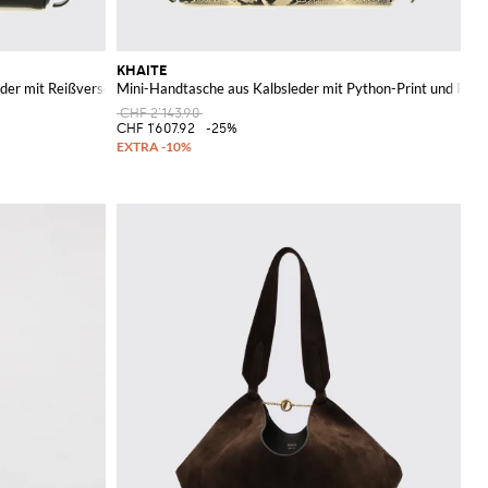
KHAITE
er mit Reißverschluss
Mini-Handtasche aus Kalbsleder mit Python-Print und Reiß
CHF 2'143.90
CHF 1'607.92
-25%