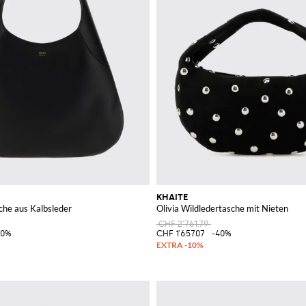
KHAITE
che aus Kalbsleder
Olivia Wildledertasche mit Nieten
CHF 2'761.79
40%
CHF 1'657.07
-40%