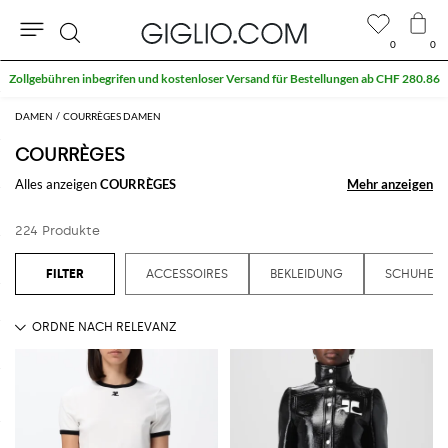
0
0
Suche
Extra 10 % auf SALE
DAMEN
COURRÈGES DAMEN
COURRÈGES
Alles anzeigen
COURRÈGES
Mehr anzeigen
Mehr anzeigen
224 Produkte
ACCESSOIRES
BEKLEIDUNG
SCHUHE