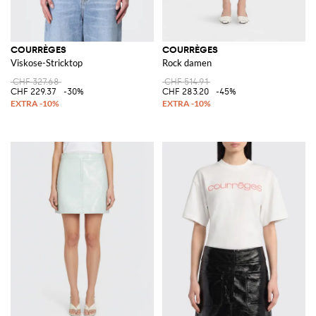
COURRÈGES
COURRÈGES
Viskose-Stricktop
Rock damen
CHF 327.68
CHF 514.91
CHF 229.37
-30%
CHF 283.20
-45%