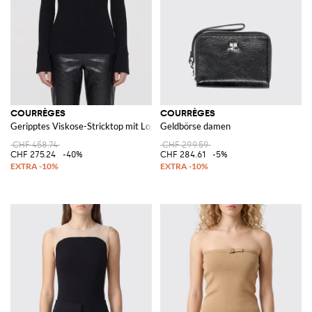
COURRÈGES
COURRÈGES
Geripptes Viskose-Stricktop mit Logo
Geldbörse damen
CHF 458.74
CHF 299.59
CHF 275.24
-40%
CHF 284.61
-5%