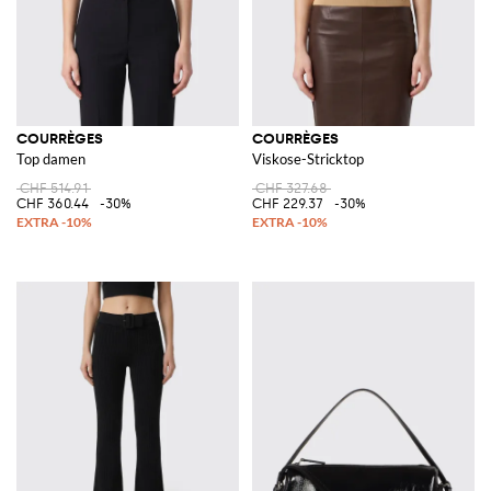
COURRÈGES
COURRÈGES
Top damen
Viskose-Stricktop
CHF 514.91
CHF 327.68
CHF 360.44
-30%
CHF 229.37
-30%