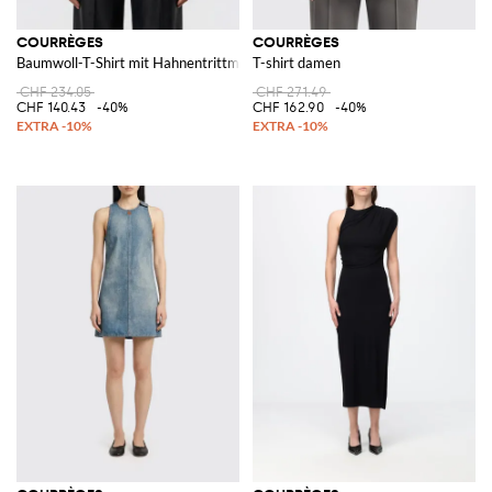
COURRÈGES
COURRÈGES
Baumwoll-T-Shirt mit Hahnentrittmuster
T-shirt damen
CHF 234.05
CHF 271.49
CHF 140.43
-40%
CHF 162.90
-40%