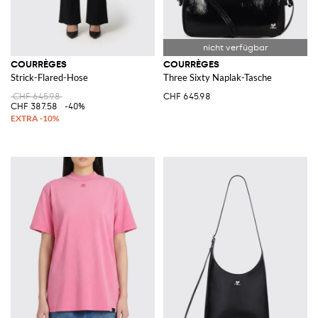
COURRÈGES
COURRÈGES
Strick-Flared-Hose
Three Sixty Naplak-Tasche
CHF 645.98
CHF 645.98
CHF 387.58
-40%