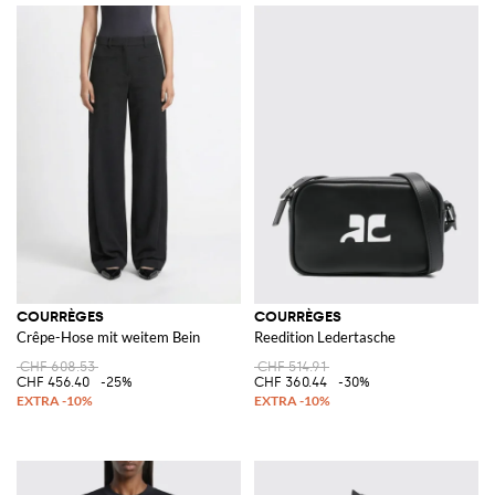
COURRÈGES
COURRÈGES
Crêpe-Hose mit weitem Bein
Reedition Ledertasche
CHF 608.53
CHF 514.91
CHF 456.40
-25%
CHF 360.44
-30%