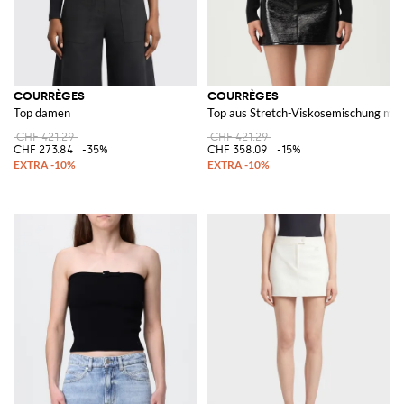
COURRÈGES
COURRÈGES
Top damen
Top aus Stretch-Viskosemischung mit
CHF 421.29
CHF 421.29
CHF 273.84
-35%
CHF 358.09
-15%