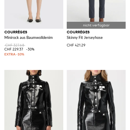
COURRÈGES
COURRÈGES
Minirock aus Baumwolldenim
Skinny Fit Jerseyhose
CHF 327.68
CHF 421.29
CHF 229.37
-30%