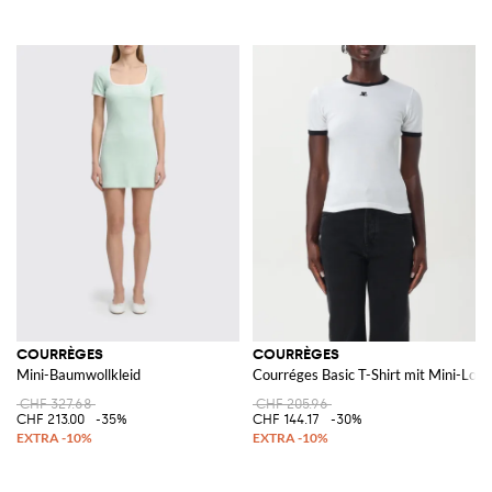
COURRÈGES
COURRÈGES
Mini-Baumwollkleid
Courréges Basic T-Shirt mit Mini-Logo
CHF 327.68
CHF 205.96
CHF 213.00
-35%
CHF 144.17
-30%