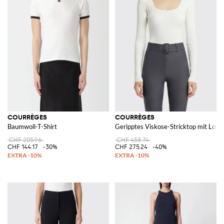
COURRÈGES
COURRÈGES
Baumwoll-T-Shirt
Geripptes Viskose-Stricktop mit Logo
CHF 205.96
CHF 458.74
CHF 144.17
-30%
CHF 275.24
-40%