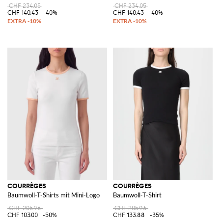
CHF 234.05
CHF 234.05
CHF 140.43
-40%
CHF 140.43
-40%
COURRÈGES
COURRÈGES
Baumwoll-T-Shirts mit Mini-Logo
Baumwoll-T-Shirt
CHF 205.96
CHF 205.96
CHF 103.00
-50%
CHF 133.88
-35%