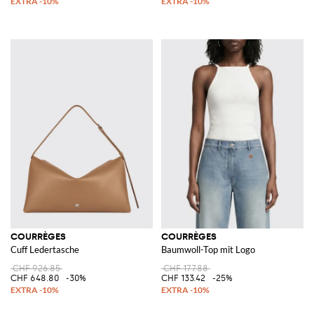
COURRÈGES
COURRÈGES
Cuff Ledertasche
Baumwoll-Top mit Logo
CHF 926.85
CHF 177.88
CHF 648.80
-30%
CHF 133.42
-25%