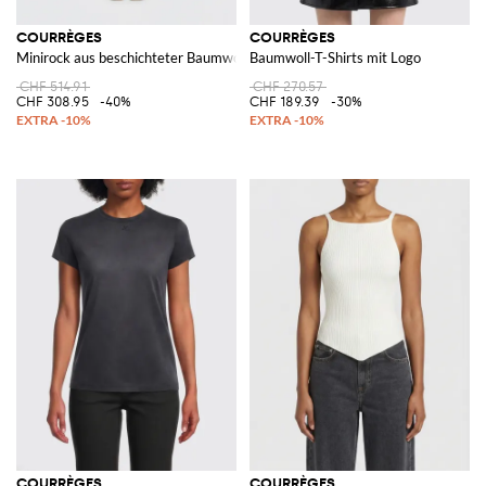
COURRÈGES
COURRÈGES
Minirock aus beschichteter Baumwolle
Baumwoll-T-Shirts mit Logo
CHF 514.91
CHF 270.57
CHF 308.95
-40%
CHF 189.39
-30%
COURRÈGES
COURRÈGES