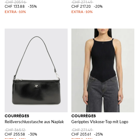
CHF 205.96
CHF 271.49
CHF 133.88
-35%
CHF 217.20
-20%
COURRÈGES
COURRÈGES
Reißverschlusstasche aus Naplak
Geripptes Viskose-Top mit Logo
CHF 365.12
CHF 271.49
CHF 255.58
-30%
CHF 203.61
-25%