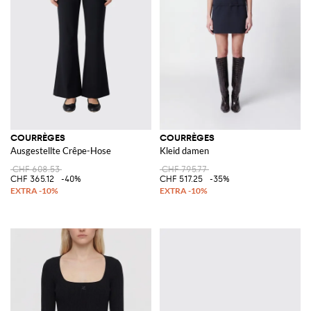
COURRÈGES
COURRÈGES
Ausgestellte Crêpe-Hose
Kleid damen
CHF 608.53
CHF 795.77
CHF 365.12
-40%
CHF 517.25
-35%