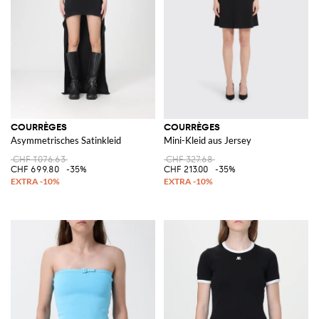
COURRÈGES
COURRÈGES
Asymmetrisches Satinkleid
Mini-Kleid aus Jersey
CHF 1'076.63
CHF 327.68
CHF 699.80
-35%
CHF 213.00
-35%