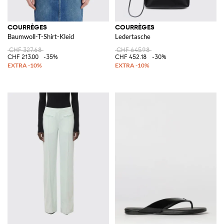
COURRÈGES
COURRÈGES
Baumwoll-T-Shirt-Kleid
Ledertasche
CHF 327.68
CHF 645.98
CHF 213.00
-35%
CHF 452.18
-30%