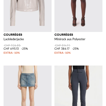
COURRÈGES
COURRÈGES
Lacklederjacke
Minirock aus Polyester
CHF 926.85
CHF 514.91
CHF 695.13
-25%
CHF 386.17
-25%