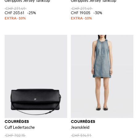
Geripptes Jersey Tanktop
Geripptes Jersey Tanktop
CHF 271.49
CHF 271.49
CHF 203.61
-25%
CHF 190.05
-30%
COURRÈGES
COURRÈGES
Cuff Ledertasche
Jeanskleid
CHF 702.15
CHF 514.91