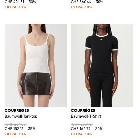
CHF 491.51
-30%
CHF 360.44
-30%
COURRÈGES
COURRÈGES
Baumwoll-Tanktop
Baumwoll-T-Shirt
CHF 234.05
CHF 205.96
CHF 152.13
-35%
CHF 164.77
-20%