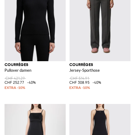
COURRÈGES
COURRÈGES
Pullover damen
Jersey-Sporthose
CHF 421.29
CHF 514.91
CHF 252.77
-40%
CHF 308.95
-40%