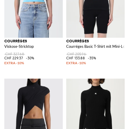
COURRÈGES
COURRÈGES
Viskose-Stricktop
Courréges Basic T-Shirt mit Mini-Logo
CHF 327.68
CHF 205.96
CHF 229.37
-30%
CHF 133.88
-35%