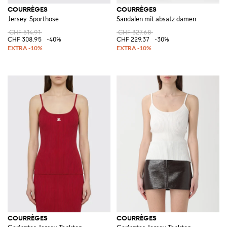
COURRÈGES
COURRÈGES
Jersey-Sporthose
Sandalen mit absatz damen
CHF 514.91
CHF 327.68
CHF 308.95
-40%
CHF 229.37
-30%
COURRÈGES
COURRÈGES