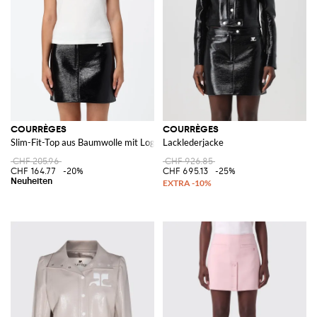
COURRÈGES
COURRÈGES
Slim-Fit-Top aus Baumwolle mit Logo und Kontrastpaspelierung
Lacklederjacke
CHF 205.96
CHF 926.85
CHF 164.77
-20%
CHF 695.13
-25%