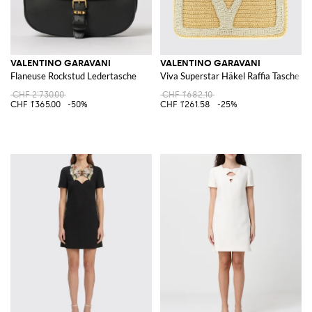
VALENTINO GARAVANI
VALENTINO GARAVANI
Flaneuse Rockstud Ledertasche
Viva Superstar Häkel Raffia Tasche
CHF 2'730.00
CHF 1'682.10
CHF 1'365.00
-50%
CHF 1'261.58
-25%