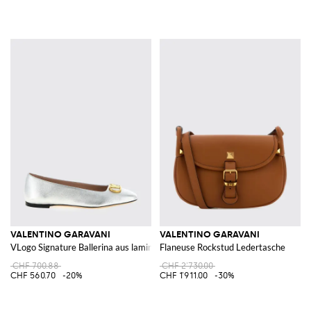
VALENTINO GARAVANI
VALENTINO GARAVANI
VLogo Signature Ballerina aus laminiertem Leder
Flaneuse Rockstud Ledertasche
CHF 700.88
CHF 2'730.00
CHF 560.70
-20%
CHF 1'911.00
-30%