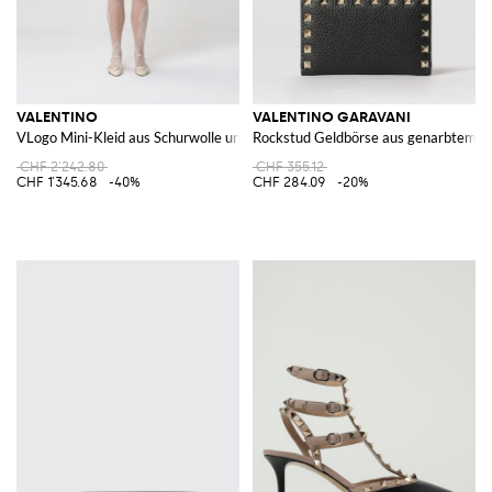
VALENTINO
VALENTINO GARAVANI
VLogo Mini-Kleid aus Schurwolle und Seide
Rockstud Geldbörse aus genarbtem L
CHF 2'242.80
CHF 355.12
CHF 1'345.68
-40%
CHF 284.09
-20%