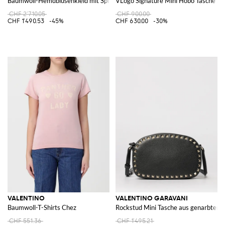
Baumwoll-Hemdblusenkleid mit Spitzeneinsätzen
VLogo Signature Mini Hobo Tasche a
CHF 2'710.05
CHF 900.00
CHF 1'490.53
-45%
CHF 630.00
-30%
VALENTINO
VALENTINO GARAVANI
Baumwoll-T-Shirts Chez
Rockstud Mini Tasche aus genarbtem 
CHF 551.36
CHF 1'495.21