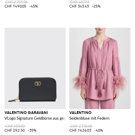
CHF 2'709.18
CHF 457.91
CHF 1'490.05
-45%
CHF 343.43
-25%
VALENTINO GARAVANI
VALENTINO
VLogo Signature Geldbörse aus genarbtem Leder
Seidenbluse mit Federn
CHF 450.00
CHF 2'710.05
CHF 292.50
-35%
CHF 1'626.03
-40%