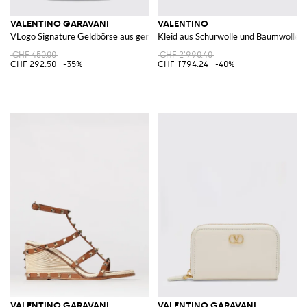
VALENTINO GARAVANI
VALENTINO
VLogo Signature Geldbörse aus genarbtem Leder
Kleid aus Schurwolle und Baumwolle m
CHF 450.00
CHF 2'990.40
CHF 292.50
-35%
CHF 1'794.24
-40%
VALENTINO GARAVANI
VALENTINO GARAVANI