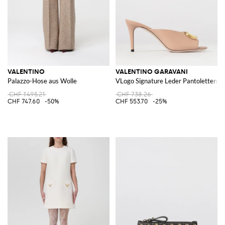
VALENTINO
VALENTINO GARAVANI
Palazzo-Hose aus Wolle
VLogo Signature Leder Pantoletten
CHF 1'495.21
CHF 738.26
CHF 747.60
-50%
CHF 553.70
-25%