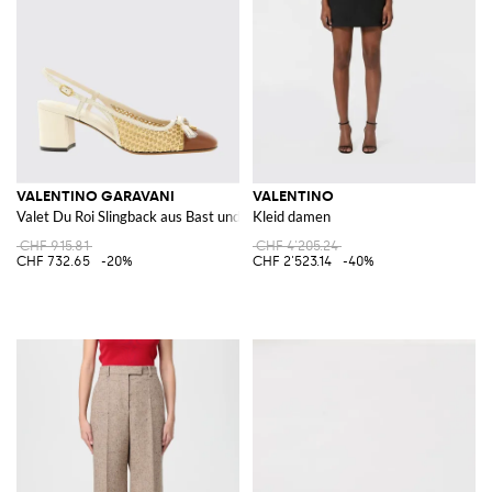
VALENTINO GARAVANI
VALENTINO
Valet Du Roi Slingback aus Bast und Leder
Kleid damen
CHF 915.81
CHF 4'205.24
CHF 732.65
-20%
CHF 2'523.14
-40%