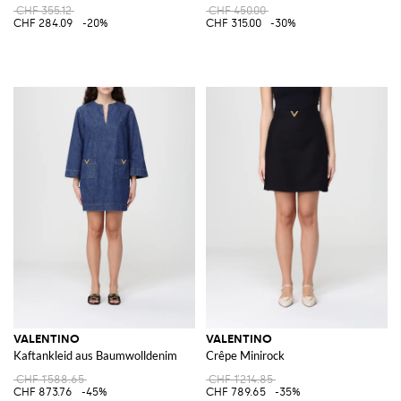
CHF 355.12
CHF 450.00
CHF 284.09
-20%
CHF 315.00
-30%
VALENTINO
VALENTINO
Kaftankleid aus Baumwolldenim
Crêpe Minirock
CHF 1'588.65
CHF 1'214.85
CHF 873.76
-45%
CHF 789.65
-35%