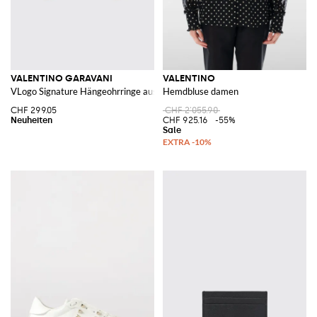
VALENTINO GARAVANI
VALENTINO
VLogo Signature Hängeohrringe aus Messing mit Perlen
Hemdbluse damen
CHF 299.05
CHF 2'055.90
CHF 925.16
-55%