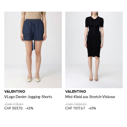
VALENTINO
VALENTINO
VLogo Denim-Jogging-Shorts
Mini-Kleid aus Stretch-Viskose
CHF 915.81
CHF 1'850.31
CHF 503.70
-45%
CHF 1'017.67
-45%