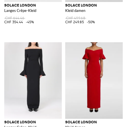
SOLACE LONDON
SOLACE LONDON
Langes Crêpe-Kleid
Kleid damen
CHF 644.46
CHF 499.68
CHF 354.44
-45%
CHF 249.85
-50%
SOLACE LONDON
SOLACE LONDON