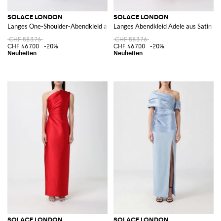
SOLACE LONDON
SOLACE LONDON
Langes One-Shoulder-Abendkleid aus Satin von mit Rückenschlitz
Langes Abendkleid Adele aus Satin m
CHF 583.76
CHF 583.76
CHF 467.00
-20%
CHF 467.00
-20%
SOLACE LONDON
SOLACE LONDON