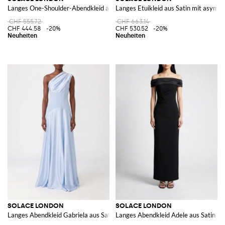
Langes One-Shoulder-Abendkleid aus Satin von mit Rückenschlitz
Langes Etuikleid aus Satin mit asymm
CHF 555.72
CHF 663.14
CHF 444.58
-20%
CHF 530.52
-20%
SOLACE LONDON
SOLACE LONDON
Langes Abendkleid Gabriela aus Satin mit One-Shoulder und Drapierung
Langes Abendkleid Adele aus Satin m