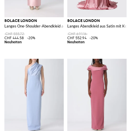
SOLACE LONDON
SOLACE LONDON
Langes One-Shoulder-Abendkleid aus Satin von mit Rückenschlitz
Langes Abendkleid aus Satin mit Kors
CHF 555.72
CHF 691.16
CHF 444.58
-20%
CHF 552.94
-20%