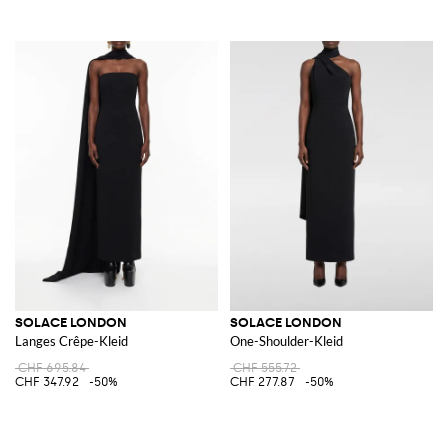
SOLACE LONDON
SOLACE LONDON
Langes Crêpe-Kleid
One-Shoulder-Kleid
CHF 695.84
CHF 555.72
CHF 347.92
-50%
CHF 277.87
-50%