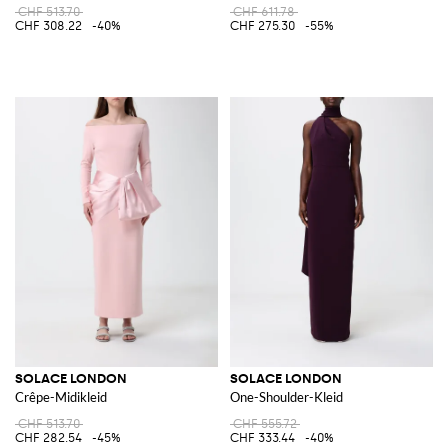
CHF 513.70
CHF 611.78
CHF 308.22
-40%
CHF 275.30
-55%
SOLACE LONDON
SOLACE LONDON
Crêpe-Midikleid
One-Shoulder-Kleid
CHF 513.70
CHF 555.72
CHF 282.54
-45%
CHF 333.44
-40%