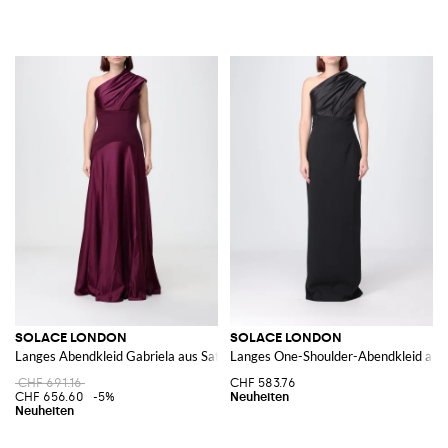
SOLACE LONDON
SOLACE LONDON
Langes Abendkleid Gabriela aus Satin mit One-Shoulder und Drapierung
Langes One-Shoulder-Abendkleid aus S
CHF 691.16
CHF 583.76
CHF 656.60
-5%