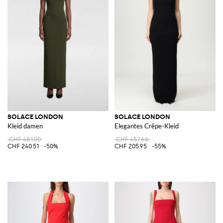
SOLACE LONDON
SOLACE LONDON
Kleid damen
Elegantes Crêpe-Kleid
CHF 481.00
CHF 457.66
CHF 240.51
-50%
CHF 205.95
-55%