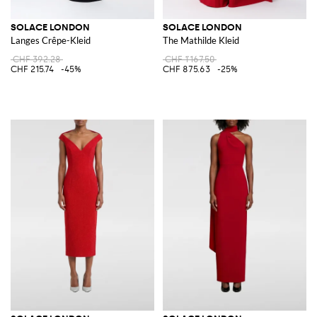
SOLACE LONDON
SOLACE LONDON
Langes Crêpe-Kleid
The Mathilde Kleid
CHF 392.28
CHF 1'167.50
CHF 215.74
-45%
CHF 875.63
-25%