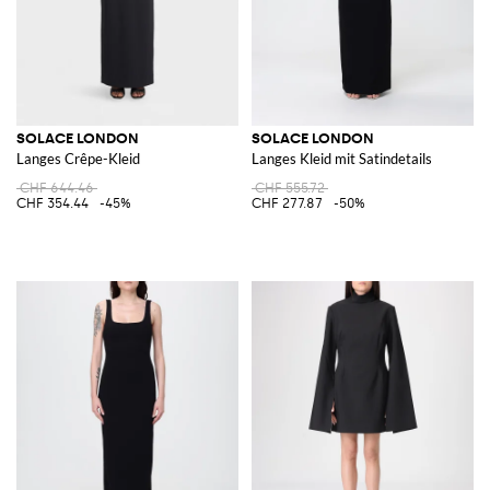
SOLACE LONDON
SOLACE LONDON
Langes Crêpe-Kleid
Langes Kleid mit Satindetails
CHF 644.46
CHF 555.72
CHF 354.44
-45%
CHF 277.87
-50%