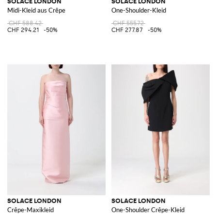
SOLACE LONDON
SOLACE LONDON
Midi-Kleid aus Crêpe
One-Shoulder-Kleid
CHF 588.42
CHF 555.72
CHF 294.21
-50%
CHF 277.87
-50%
SOLACE LONDON
SOLACE LONDON
Crêpe-Maxikleid
One-Shoulder Crêpe-Kleid