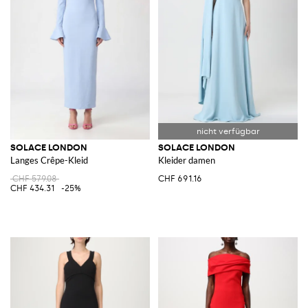
SOLACE LONDON
SOLACE LONDON
Langes Crêpe-Kleid
Kleider damen
CHF 579.08
CHF 691.16
CHF 434.31
-25%