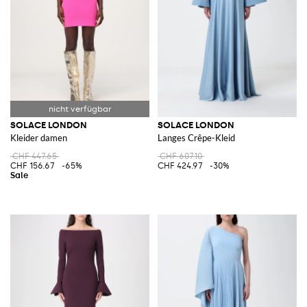
SOLACE LONDON
SOLACE LONDON
Kleider damen
Langes Crêpe-Kleid
CHF 447.65
CHF 607.10
CHF 156.67
-65%
CHF 424.97
-30%