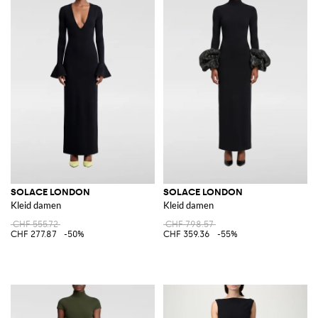
SOLACE LONDON
SOLACE LONDON
Kleid damen
Kleid damen
CHF 555.72
CHF 798.57
CHF 277.87
-50%
CHF 359.36
-55%