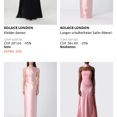
SOLACE LONDON
SOLACE LONDON
Kleider damen
Langes schulterfreies Satin-Abendkleid
CHF 625.78
CHF 481.00
CHF 281.60
-55%
CHF 384.80
-20%