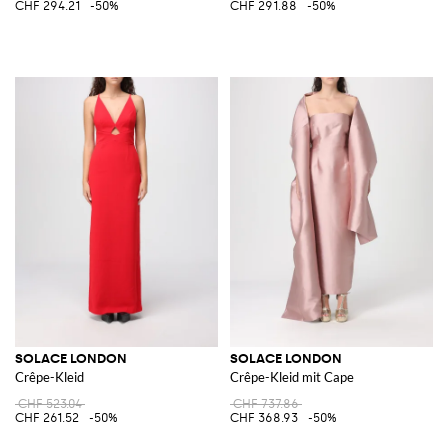
CHF 294.21
-50%
CHF 291.88
-50%
SOLACE LONDON
SOLACE LONDON
Crêpe-Kleid
Crêpe-Kleid mit Cape
CHF 523.04
CHF 737.86
CHF 261.52
-50%
CHF 368.93
-50%