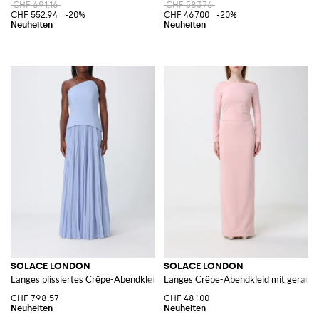
CHF 691.16
CHF 583.76
CHF 552.94
-20%
CHF 467.00
-20%
SOLACE LONDON
SOLACE LONDON
Langes plissiertes Crêpe-Abendkleid von mit asymmetrischem Ausschnitt
Langes Crêpe-Abendkleid mit geradem
CHF 798.57
CHF 481.00