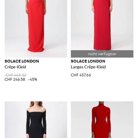
SOLACE LONDON
SOLACE LONDON
Crêpe-Kleid
Langes Crêpe-Kleid
CHF 448.32
CHF 457.66
CHF 246.58
-45%