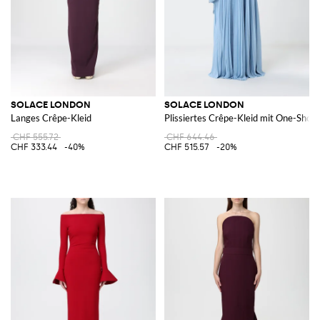
SOLACE LONDON
SOLACE LONDON
Langes Crêpe-Kleid
Plissiertes Crêpe-Kleid mit One-Shoul
CHF 555.72
CHF 644.46
CHF 333.44
-40%
CHF 515.57
-20%