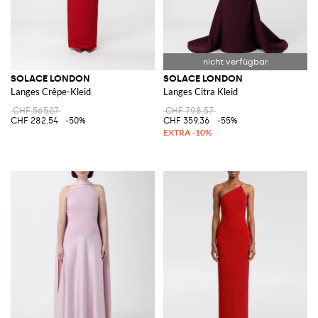
SOLACE LONDON
SOLACE LONDON
Langes Crêpe-Kleid
Langes Citra Kleid
CHF 565.07
CHF 798.57
CHF 282.54
-50%
CHF 359.36
-55%