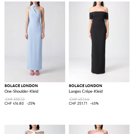
SOLACE LONDON
SOLACE LONDON
One-Shoulder-Kleid
Langes Crêpe-Kleid
CHF 555.72
CHF 457.66
CHF 416.80
-25%
CHF 251.71
-45%