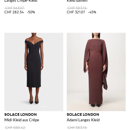
Langes Crêpe-Kleid
Kleid damen
CHF 565.07
CHF 583.76
CHF 282.54
-50%
CHF 321.07
-45%
SOLACE LONDON
SOLACE LONDON
Midi-Kleid aus Crêpe
Adami Langes Kleid
CHF 588.42
CHF 583.76