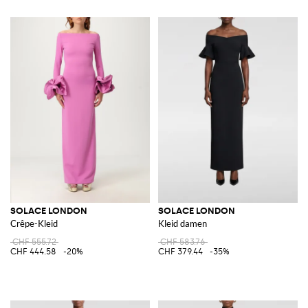
SOLACE LONDON
SOLACE LONDON
Crêpe-Kleid
Kleid damen
CHF 555.72
CHF 583.76
CHF 444.58
-20%
CHF 379.44
-35%