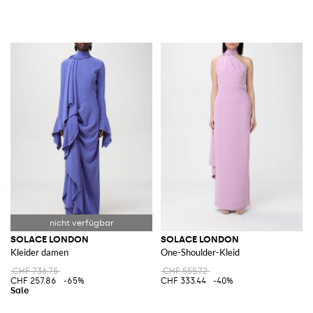
SOLACE LONDON
SOLACE LONDON
Kleider damen
One-Shoulder-Kleid
CHF 736.75
CHF 555.72
CHF 257.86
-65%
CHF 333.44
-40%