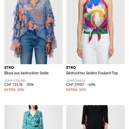
ETRO
ETRO
Bluse aus bedruckter Seide
Bedrucktes Seiden-Foulard-Top
CHF 1'114.08
CHF 365.12
CHF 724.15
-35%
CHF 219.07
-40%