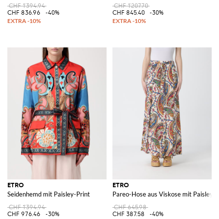
CHF 1'394.94
CHF 1'207.70
CHF 836.96
-40%
CHF 845.40
-30%
ETRO
ETRO
Seidenhemd mit Paisley-Print
Pareo-Hose aus Viskose mit Paisley-P
CHF 1'394.94
CHF 645.98
CHF 976.46
-30%
CHF 387.58
-40%