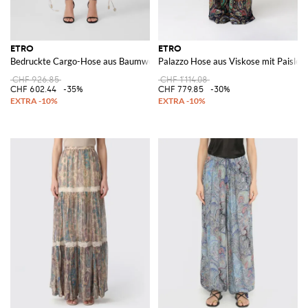
ETRO
ETRO
Bedruckte Cargo-Hose aus Baumwollmischung
Palazzo Hose aus Viskose mit Paisley-
CHF 926.85
CHF 1'114.08
CHF 602.44
-35%
CHF 779.85
-30%