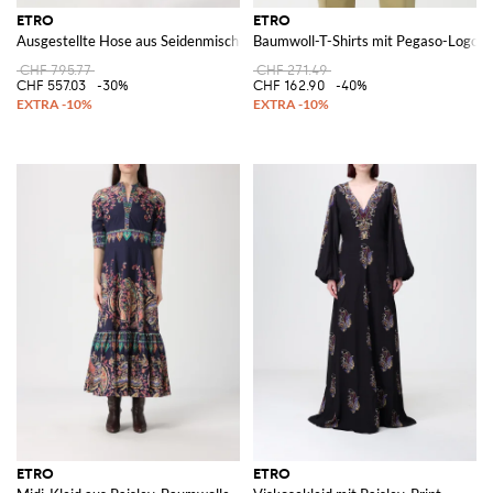
ETRO
ETRO
Ausgestellte Hose aus Seidenmischung mit Paisley-Print
Baumwoll-T-Shirts mit Pegaso-Logo
CHF 795.77
CHF 271.49
CHF 557.03
-30%
CHF 162.90
-40%
ETRO
ETRO