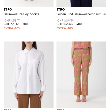
ETRO
ETRO
Baumwoll-Paisley-Shorts
Seiden- und Baumwollhemd mit Paisle
CHF 458.74
CHF 889.39
CHF 321.12
-30%
CHF 533.63
-40%