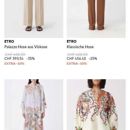
ETRO
ETRO
Palazzo Hose aus Viskose
Klassische Hose
CHF 608.53
CHF 608.53
CHF 395.54
-35%
CHF 456.40
-25%