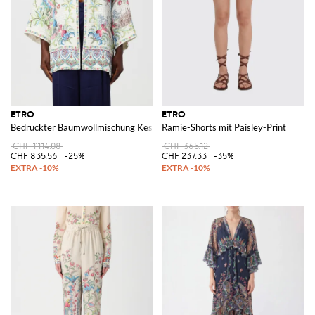
ETRO
ETRO
Bedruckter Baumwollmischung Kesa Kimono
Ramie-Shorts mit Paisley-Print
CHF 1'114.08
CHF 365.12
CHF 835.56
-25%
CHF 237.33
-35%