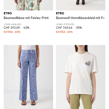
ETRO
ETRO
Baumwollbluse mit Paisley-Print
Baumwoll-Hemdblusenkleid mit Paisle
CHF 486.82
CHF 1'170.25
CHF 292.09
-40%
CHF 760.66
-35%