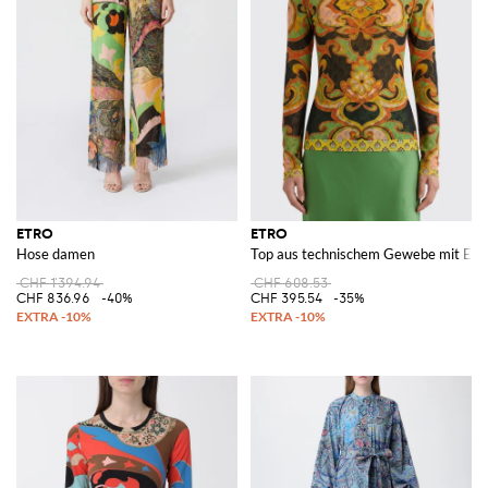
ETRO
ETRO
Hose damen
Top aus technischem Gewebe mit Eth
CHF 1'394.94
CHF 608.53
CHF 836.96
-40%
CHF 395.54
-35%