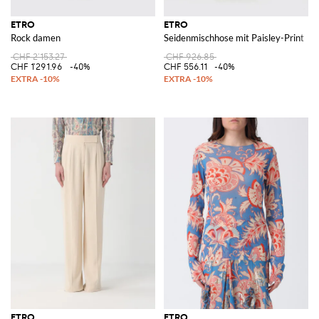
ETRO
ETRO
Rock damen
Seidenmischhose mit Paisley-Print
CHF 2'153.27
CHF 926.85
CHF 1'291.96
-40%
CHF 556.11
-40%
ETRO
ETRO