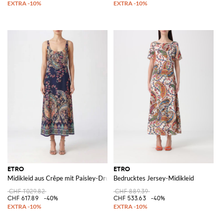
ETRO
ETRO
Midikleid aus Crêpe mit Paisley-Druck und Bindegürtel
Bedrucktes Jersey-Midikleid
CHF 1'029.82
CHF 889.39
CHF 617.89
-40%
CHF 533.63
-40%