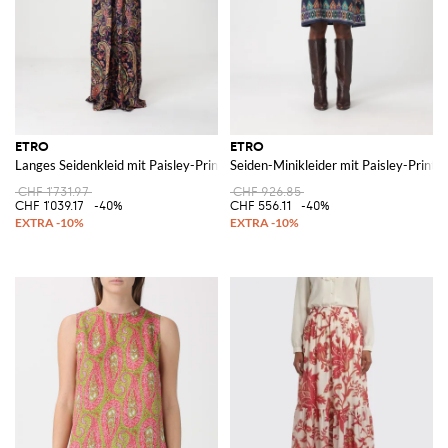
ETRO
ETRO
Langes Seidenkleid mit Paisley-Print
Seiden-Minikleider mit Paisley-Print
CHF 1'731.97
CHF 926.85
CHF 1'039.17
-40%
CHF 556.11
-40%