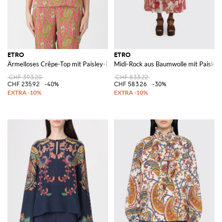
ETRO
ETRO
Ärmelloses Crêpe-Top mit Paisley-Print
Midi-Rock aus Baumwolle mit Paisley-
CHF 393.20
CHF 833.22
CHF 235.92
-40%
CHF 583.26
-30%