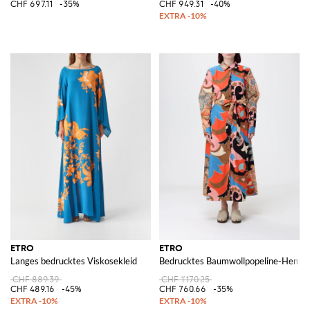
CHF 697.11
-35%
CHF 949.31
-40%
ETRO
ETRO
Langes bedrucktes Viskosekleid
Bedrucktes Baumwollpopeline-Hemdb
CHF 889.39
CHF 1'170.25
CHF 489.16
-45%
CHF 760.66
-35%