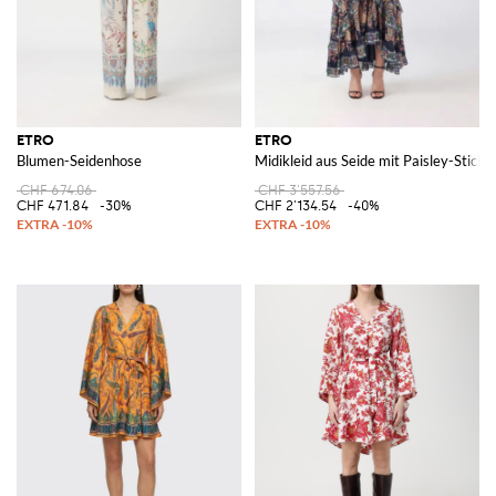
ETRO
ETRO
Blumen-Seidenhose
Midikleid aus Seide mit Paisley-Stic
CHF 674.06
CHF 3'557.56
CHF 471.84
-30%
CHF 2'134.54
-40%