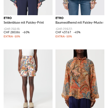
ETRO
ETRO
Seidenbluse mit Paisley-Print
Baumwollhemd mit Paisley-Muster
CHF 702.15
CHF 795.77
CHF 280.86
-60%
CHF 437.67
-45%