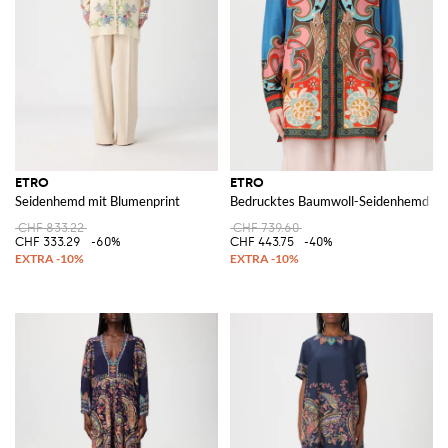
ETRO
ETRO
Seidenhemd mit Blumenprint
Bedrucktes Baumwoll-Seidenhemd
CHF 833.22
CHF 739.60
CHF 333.29
-60%
CHF 443.75
-40%