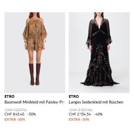
ETRO
ETRO
Baumwoll-Minikleid mit Paisley-Print
Langes Seidenkleid mit Rüschen
CHF 1'207.70
CHF 3'557.56
CHF 845.40
-30%
CHF 2'134.54
-40%