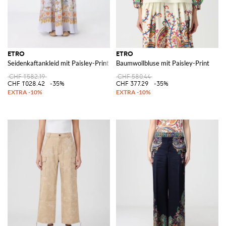
ETRO
ETRO
Seidenkaftankleid mit Paisley-Print
Baumwollbluse mit Paisley-Print
CHF 1'582.19
CHF 580.44
CHF 1'028.42
-35%
CHF 377.29
-35%