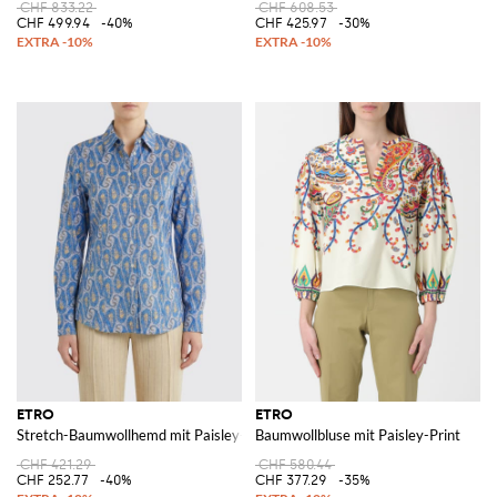
CHF 833.22
CHF 608.53
CHF 499.94
-40%
CHF 425.97
-30%
ETRO
ETRO
Stretch-Baumwollhemd mit Paisley-Print
Baumwollbluse mit Paisley-Print
CHF 421.29
CHF 580.44
CHF 252.77
-40%
CHF 377.29
-35%