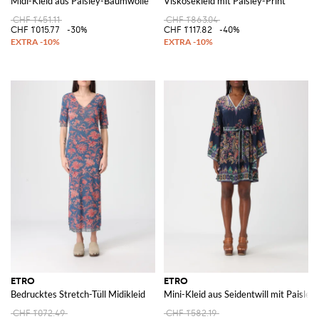
Midi-Kleid aus Paisley-Baumwolle
Viskosekleid mit Paisley-Print
CHF 1'451.11
CHF 1'863.04
CHF 1'015.77
-30%
CHF 1'117.82
-40%
ETRO
ETRO
Bedrucktes Stretch-Tüll Midikleid
Mini-Kleid aus Seidentwill mit Paisley
CHF 1'072.49
CHF 1'582.19