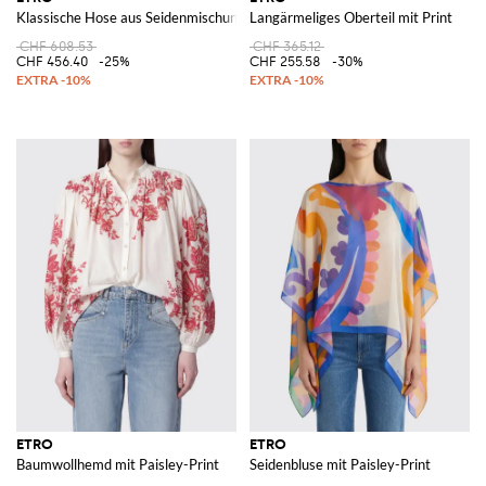
Klassische Hose aus Seidenmischung
Langärmeliges Oberteil mit Print
CHF 608.53
CHF 365.12
CHF 456.40
-25%
CHF 255.58
-30%
ETRO
ETRO
Baumwollhemd mit Paisley-Print
Seidenbluse mit Paisley-Print