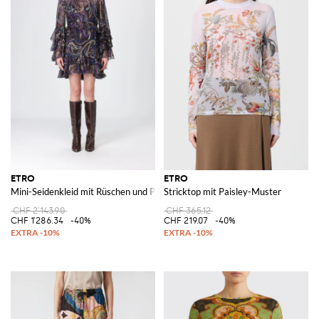
ETRO
ETRO
Mini-Seidenkleid mit Rüschen und Paisley-Print
Stricktop mit Paisley-Muster
CHF 2'143.90
CHF 365.12
CHF 1'286.34
-40%
CHF 219.07
-40%