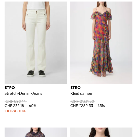
ETRO
ETRO
Stretch-Denim-Jeans
Kleid damen
CHF 580.44
CHF 2'331.50
CHF 232.18
-60%
CHF 1'282.33
-45%