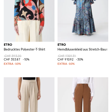
ETRO
ETRO
Bedrucktes Polyester-T-Shirt
Hemdblusenkleid aus Stretch-Baumwo
CHF 393.20
CHF 1'301.31
CHF 353.87
-10%
CHF 910.92
-30%