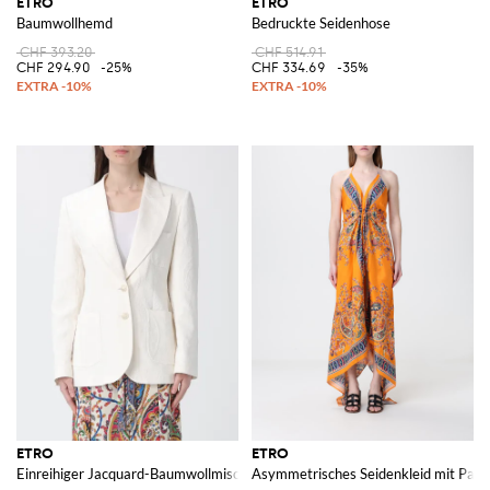
ETRO
ETRO
Baumwollhemd
Bedruckte Seidenhose
CHF 393.20
CHF 514.91
CHF 294.90
-25%
CHF 334.69
-35%
ETRO
ETRO
Einreihiger Jacquard-Baumwollmischblazer
Asymmetrisches Seidenkleid mit Paisl