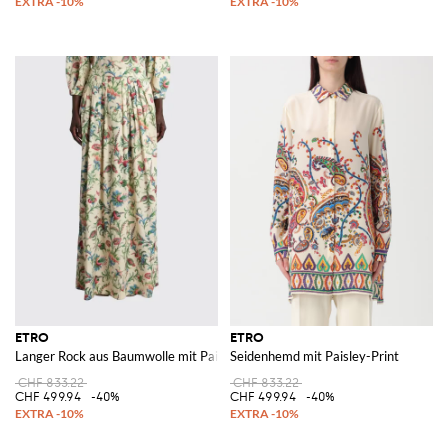
ETRO
ETRO
Langer Rock aus Baumwolle mit Paisley-Print
Seidenhemd mit Paisley-Print
CHF 833.22
CHF 833.22
CHF 499.94
-40%
CHF 499.94
-40%