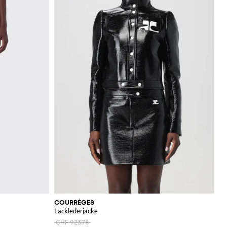
COURRÈGES
Lacklederjacke
CHF 923.78