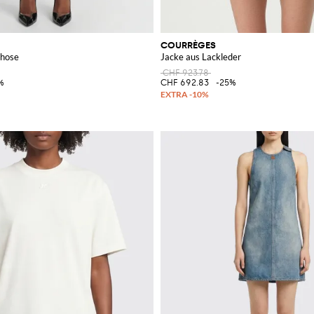
COURRÈGES
yhose
Jacke aus Lackleder
CHF 923.78
%
CHF 692.83
-25%