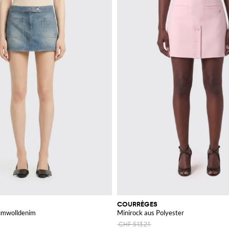
COURRÈGES
umwolldenim
Minirock aus Polyester
CHF 513.21