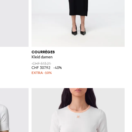
COURRÈGES
Kleid damen
CHF 513.21
CHF 307.92
-40%