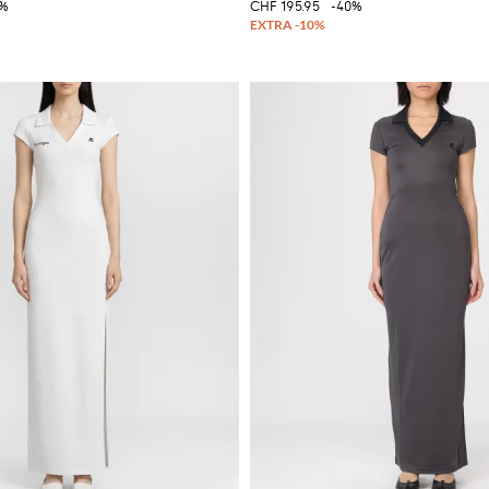
5%
CHF 195.95
-40%