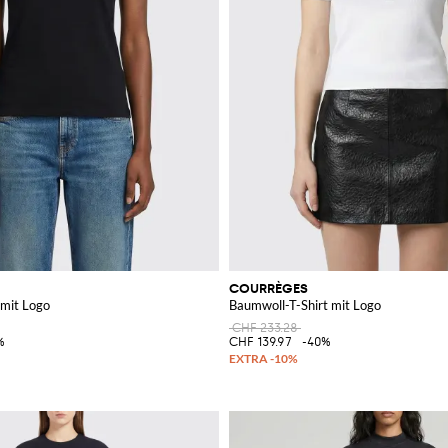
COURRÈGES
 mit Logo
Baumwoll-T-Shirt mit Logo
CHF 233.28
%
CHF 139.97
-40%