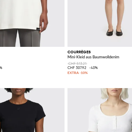
COURRÈGES
Mini-Kleid aus Baumwolldenim
CHF 513.21
0%
CHF 307.92
-40%