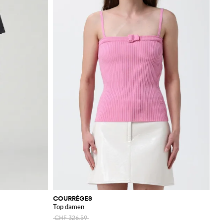
COURRÈGES
Top damen
CHF 326.59