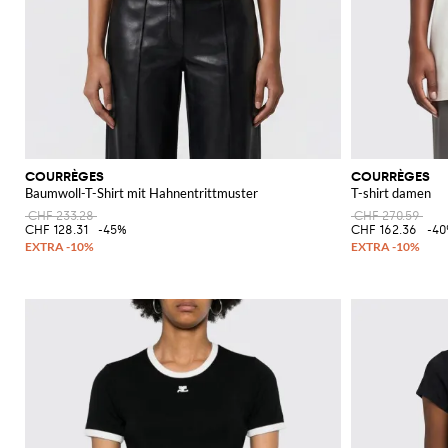
COURRÈGES
COURRÈGES
Baumwoll-T-Shirt mit Hahnentrittmuster
T-shirt damen
CHF 233.28
CHF 270.59
CHF 128.31
-45%
CHF 162.36
-4