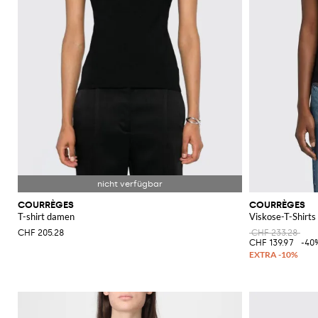
COURRÈGES
COURRÈGES
T-shirt damen
Viskose-T-Shirts
CHF 205.28
CHF 233.28
CHF 139.97
-40