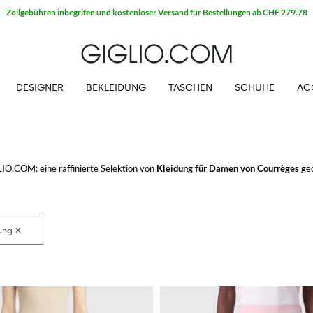
Zollgebühren inbegrifen und kostenloser Versand für Bestellungen ab CHF 279.78
DESIGNER
BEKLEIDUNG
TASCHEN
SCHUHE
AC
IO.COM: eine raffinierte Selektion von
Kleidung für Damen von Courrèges
ged
rst immer das finden was du suchst.
IGLIO.COM