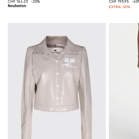
CHF 164.23
-20%
CHF 195.95
-40