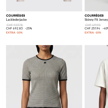
COURRÈGES
COURRÈGES
Lacklederjacke
Skinny Fit Jerse
CHF 923.78
CHF 419.90
CHF 692.83
-25%
CHF 251.94
-40