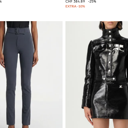
%
CHF 384.89
-25%