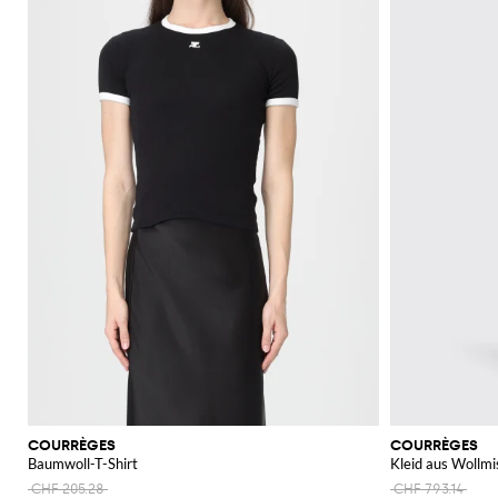
COURRÈGES
COURRÈGES
Baumwoll-T-Shirt
Kleid aus Wollm
CHF 205.28
CHF 793.14