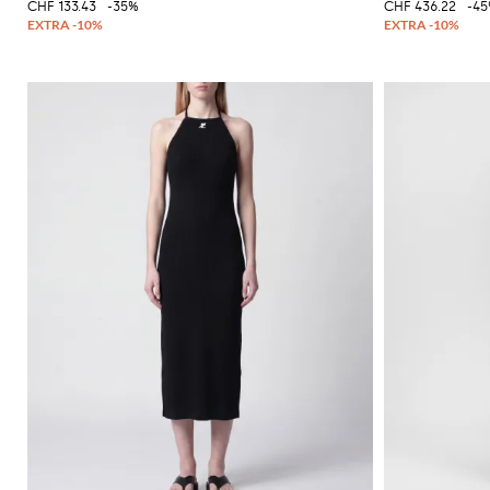
CHF 133.43
-35%
CHF 436.22
-4