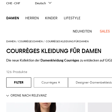
CHE - CHF
Deutsch
Italiano
English
DAMEN
HERREN
KINDER
LIFESTYLE
Français
Español
中文
NEUHEITEN
SALES
日本語
한국어
DAMEN
COURRÈGES DAMEN
COURRÈGES KLEIDUNG FÜR DAMEN
Русский
COURRÈGES KLEIDUNG FÜR DAMEN
Ganze
Alle
Alle
Alle
Alle
Alle
Alle
Alle
Alle
Alle
Alle
Alle
Alle
Alle
Alle
Alle
Ganzes
Bekleidung
Taschen
Schuhe
Accessoires
anzeigen
Die neue Kollektion der
Damenkleidung Courrèges
zu entdecken auf GIGL
New
anzeigen
anzeigen
anzeigen
anzeigen
anzeigen
anzeigen
anzeigen
anzeigen
anzeigen
anzeigen
anzeigen
Outlet
zufrieden zu stellen. Von den lässigsten zu den klassischsten Looks. Du wi
Blazers
Clutches
Ballerinas
Haarschmuck
Alberta
Kleider
Schals
Roger
Arrivals
Acne
Alexander
Acne
Balenciaga
Courrèges
Balenciaga
Coperni
Alexander
Adidas
Balenciaga
Borsalino
Outlet
Gucci
Giorgio
JW
und
Ferretti
Vivier
Hemden
Pumps
Geldbeutel
Pullover
Schmuck
Damen
126 Produkte
Entdecke die letzen Kollektionen der
Damenbekleidung Courrèges
auf G
Studios
McQueen
Studios
McQueen
Accessoires
Armani
Anderson
Pochettes
Balmain
Diesel
Bottega
JW
Amina
Burberry
Elisabetta
JW
Elisabetta
Etro
Bademode
Espadrillas
Gürtel
Shorts
Sonnenbrillen
Unverzichtbare
Alaïa
Balenciaga
Adidas
Veneta
Anderson
Balenciaga
Muaddi
Franchi
Outlet
Anderson
Manolo
Jacquemus
Gürteltaschen
Franchi
Burberry
Elisabetta
Etro
Pinko
Mäntel
Hosen
Mokassins
Hute
Röcke
Kosmetiketui
Kleidung
Blahnik
Brunello
Balmain
Calvin
Franchi
Burberry
MM6
Bottega
Aquazzura
Emporio
Jacquemus
Giambattista
Handtaschen
Etro
Ferragamo
Twinset
Der
Jacken
Flache
Seidentuch
T-
Strümpfe
Cucinelli
Klein
Maison
Veneta
Armani
Outlet
Max
Valli
Bottega
Ganni
Chloè
Autry
Jil
Mini-
animalische
Fendi
Saint
Sandalen
Shirts
Margiela
Schuhe
Mara
Jeans
Handschuhe
Uhren
Coperni
Veneta
Elisabetta
Ferragamo
Jacquemus
Sander
S
Taschen
Touch
JW
Fendi
Birkenstock
Laurent
Max
Sandalen
Oberbekleidung
Franchi
Marc
Outlet
Roger
Max
Jumpsuits
Courrèges
Brunello
Anderson
Gianvito
Marc
Khaite
Rucksäcke
Eleganz
Mara
Ferragamo
Golden
Stella
mit
Jacobs
Taschen
Vivier
Mara
Tops
Cucinelli
Golden
Rossi
Jacobs
in zwei
Diesel
MM6
Goose
McCartney
Solace
Schultertaschen
Absatz
Saint
Gucci
Goose
Marni
Saint
The
Teilen