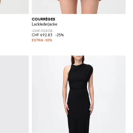
COURRÈGES
Lacklederjacke
CHF 923.78
CHF 692.83
-25%