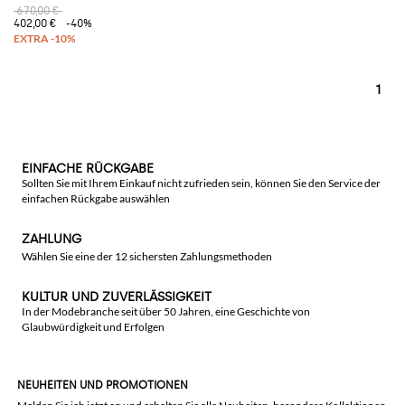
670,00 €
402,00 €
-40%
1
EINFACHE RÜCKGABE
Sollten Sie mit Ihrem Einkauf nicht zufrieden sein, können Sie den Service der
einfachen Rückgabe auswählen
ZAHLUNG
Wählen Sie eine der 12 sichersten Zahlungsmethoden
KULTUR UND ZUVERLÄSSIGKEIT
In der Modebranche seit über 50 Jahren, eine Geschichte von
Glaubwürdigkeit und Erfolgen
NEUHEITEN UND PROMOTIONEN