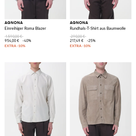
AGNONA
AGNONA
Einreihiger Roma Blazer
Rundhals-T-Shirt aus Baumwolle
1.590,00 €
290,00 €
954,00 €
-40%
217,49 €
-25%