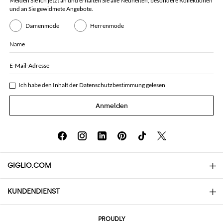
Melden Sie ich jetzt an und erhalten Sie alle Neuheiten, besondere Kollektionen
und an Sie gewidmete Angebote.
Damenmode
Herrenmode
Name
E-Mail-Adresse
Ich habe den Inhalt der
Datenschutzbestimmung
gelesen
Anmelden
GIGLIO.COM
KUNDENDIENST
Über uns
Kontakte
AI Disclaimer
PROUDLY
Häufige Fragen