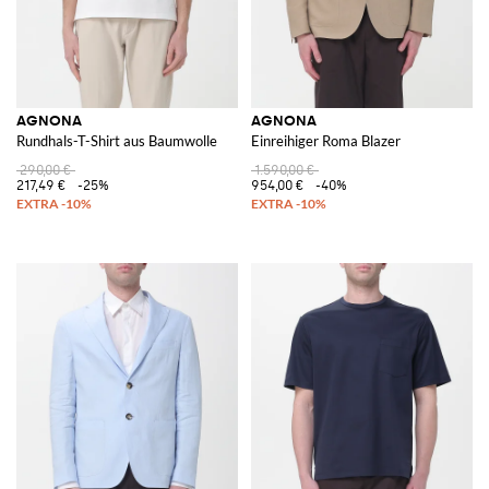
AGNONA
AGNONA
Rundhals-T-Shirt aus Baumwolle
Einreihiger Roma Blazer
290,00 €
1.590,00 €
217,49 €
-25%
954,00 €
-40%