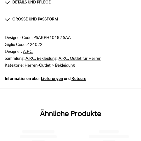
DETAILS UND PFLEGE
Zusammensetzung
100 AF
GRÖSSE UND PASSFORM
Größen
nicht verfügbar
Designer Code: PSAKPH10182 SAA
Giglio Code: 424022
Größe und Passform
Designer:
A.P.C.
Normale Passform
Sammlung:
A.P.C. Bekleidung
,
A.P.C. Outlet für Herren
Kategorie:
Herren-Outlet
>
Bekleidung
Informationen über
Lieferungen
und
Retoure
Ähnliche Produkte