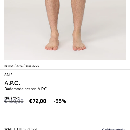
HERREN
A.P.C.
BADEMODE
A.P.C.
Bademode herren A.P.C.
PREIS VON
€160,00
€72,00
-55%
WÄHLE DIE GRÖSSE