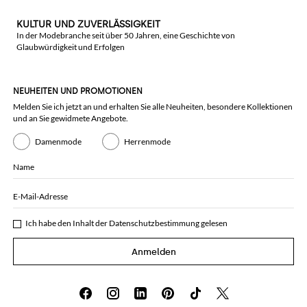
KULTUR UND ZUVERLÄSSIGKEIT
In der Modebranche seit über 50 Jahren, eine Geschichte von
Glaubwürdigkeit und Erfolgen
NEUHEITEN UND PROMOTIONEN
Melden Sie ich jetzt an und erhalten Sie alle Neuheiten, besondere Kollektionen
und an Sie gewidmete Angebote.
Damenmode
Herrenmode
Name
E-Mail-Adresse
Ich habe den Inhalt der
Datenschutzbestimmung
gelesen
Anmelden