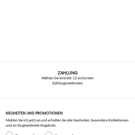
ZAHLUNG
Wählen Sie eine der 12 sichersten
Zahlungsmethoden
NEUHEITEN UND PROMOTIONEN
Melden Sie ich jetzt an und erhalten Sie alle Neuheiten, besondere Kollektionen
und an Sie gewidmete Angebote.