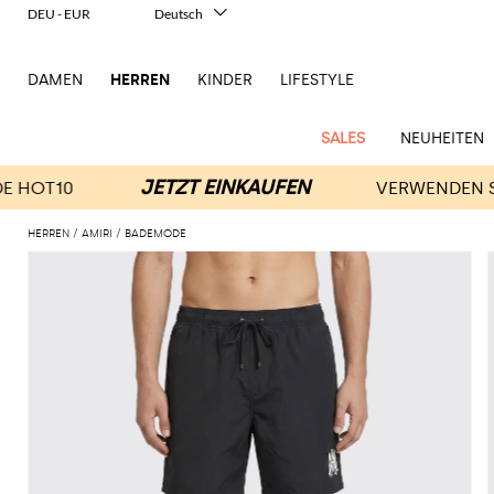
DEU - EUR
Deutsch
Italiano
English
DAMEN
HERREN
KINDER
LIFESTYLE
Français
Español
中文
SALES
NEUHEITEN
日本語
한국어
Русский
HERREN
AMIRI
BADEMODE
New
Ganze
Alle
Alle
Alle
Alle
Alle
Alle
Alle
Alle
Alle
Alle
Alle
Alle
Alle
Alle
Alle
Ganzes
Arrivals
Bekleidung
Taschen
Schuhe
Accessoires
anzeigen
anzeigen
anzeigen
anzeigen
anzeigen
anzeigen
anzeigen
anzeigen
anzeigen
anzeigen
anzeigen
anzeigen
Outlet
Herren
Anzug
Dokumententaschen
Espadrillas
Kosmetikkoffer
Dsquared2
Polos
Portmonnaies
New
Adidas
Alexander
Acne
Balmain
Acne
Bottega
Emporio
Alexander
Adidas
Balenciaga
Carhartt
Accessoires
Jw
Ferragamo
Marni
Moderne
Balance
Blazers
Gürteltaschen
Mokassins
Brillen
Etro
Pullover
Schals
McQueen
Studios
Studios
Veneta
Armani
McQueen
WIP
Anderson
Schneiderkunst
Alexander
Burberry
Asics
Bottega
Bekleidung
Gucci
New
Versace
Bademode
Koffer
Sandalen
Fliegen
Fay
Shorts
Schlüsselanhänger
McQueen
Balmain
Adidas
Barbour
Burberry
Jacquemus
Bottega
Veneta
Emporio
Loewe
Balance
Modernes
Jeans
Etro
Autry
Schuhe
Loewe
Hemden
Rucksäcke
Pantoletten
Gürtel
Emporio
Sweatshirts
Schmuck
Veneta
Armani
Erbe
Couture
Brunello
Bottega
Barbour
Carhartt
Etro
JW
Burberry
Maison
Off-
Fendi
Birkenstock
Taschen
Maison
Armani
Mäntel
Umhängetaschen
Schnürschuhe
Hüte
T-Shirts
Seidentücher
Cucinelli
Veneta
WIP
Anderson
Dolce &
Golden
Margiela
White
High-
Belstaff
Fendi
Fendi
Margiela
Saint
Golden
und
und
Gabbana
Goose
Performance-
Hosen
Tasche
Sneakers
Socken
Diesel
Brunello
Diesel
Marni
New
Our
C.P.
Laurent
Jil
Goose
Gucci
Saint
Mützen
Tanktops
Sneakers
Cucinelli
Ferragamo
Jacquemus
Balance
Legacy
Jacken
Stiefeletten
Uhren
Dolce &
Company
Dsquared2
Sander
Rains
Laurent
Thom
Hogan
Ferragamo
Trenchcoats
Signature-
Gabbana
Burberry
Gucci
New
Nike
Polo
Jeans
Carhartt
Browne
Emporio
Saint
The
Thom
und
Oberbekleidung
Marni
Saint
Era
Ralph