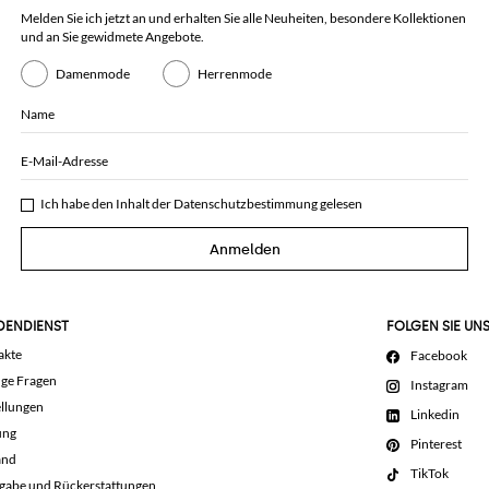
Melden Sie ich jetzt an und erhalten Sie alle Neuheiten, besondere Kollektionen
und an Sie gewidmete Angebote.
Damenmode
Herrenmode
Name
E-Mail-Adresse
Ich habe den Inhalt der
Datenschutzbestimmung
gelesen
Anmelden
DENDIENST
FOLGEN SIE UN
akte
Facebook
ige Fragen
Instagram
llungen
Linkedin
ung
Pinterest
and
TikTok
gabe und Rückerstattungen