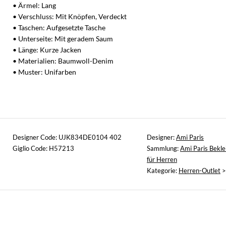
• Ärmel: Lang
• Verschluss: Mit Knöpfen, Verdeckt
• Taschen: Aufgesetzte Tasche
• Unterseite: Mit geradem Saum
• Länge: Kurze Jacken
• Materialien: Baumwoll-Denim
• Muster: Unifarben
Designer Code: UJK834DE0104 402
Designer:
Ami Paris
Giglio Code: H57213
Sammlung:
Ami Paris Bekle
für Herren
Kategorie:
Herren-Outlet