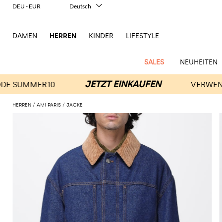
DEU - EUR
Deutsch
Italiano
English
DAMEN
HERREN
KINDER
LIFESTYLE
Français
Español
中文
SALES
NEUHEITEN
日本語
한국어
Русский
HERREN
AMI PARIS
JACKE
New
Ganze
Alle
Alle
Alle
Alle
Alle
Alle
Alle
Alle
Alle
Alle
Alle
Alle
Alle
Alle
Alle
Ganzes
Arrivals
Bekleidung
Taschen
Schuhe
Accessoires
anzeigen
anzeigen
anzeigen
anzeigen
anzeigen
anzeigen
anzeigen
anzeigen
anzeigen
anzeigen
anzeigen
anzeigen
Outlet
Herren
Anzug
Dokumententaschen
Espadrillas
Kosmetikkoffer
Dsquared2
Polos
Portmonnaies
New
Adidas
Alexander
Acne
Balmain
Acne
Bottega
Emporio
Alexander
Adidas
Balenciaga
Carhartt
Accessoires
Jw
Ferragamo
Marni
Moderne
Balance
Blazers
Gürteltaschen
Mokassins
Brillen
Etro
Pullover
Schals
McQueen
Studios
Studios
Veneta
Armani
McQueen
WIP
Anderson
Schneiderkunst
Alexander
Burberry
Asics
Bottega
Bekleidung
Gucci
New
Versace
Bademode
Koffer
Sandalen
Fliegen
Fay
Shorts
Schlüsselanhänger
McQueen
Balmain
Adidas
Barbour
Burberry
Jacquemus
Bottega
Veneta
Emporio
Loewe
Balance
Modernes
Jeans
Etro
Autry
Schuhe
Loewe
Hemden
Rucksäcke
Pantoletten
Gürtel
Emporio
Sweatshirts
Schmuck
Veneta
Armani
Erbe
Couture
Brunello
Bottega
Barbour
Carhartt
Etro
JW
Burberry
Maison
Off-
Fendi
Birkenstock
Taschen
Maison
Armani
Mäntel
Umhängetaschen
Schnürschuhe
Hüte
T-Shirts
Seidentücher
Cucinelli
Veneta
WIP
Anderson
Dolce &
Golden
Margiela
White
High-
Belstaff
Fendi
Fendi
Margiela
Saint
Golden
und
und
Gabbana
Goose
Performance-
Hosen
Tasche
Sneakers
Socken
Diesel
Brunello
Diesel
Marni
New
Our
C.P.
Laurent
Jil
Goose
Gucci
Saint
Mützen
Tanktops
Sneakers
Cucinelli
Ferragamo
Jacquemus
Balance
Legacy
Jacken
Stiefeletten
Uhren
Dolce &
Company
Dsquared2
Sander
Rains
Laurent
Thom
Hogan
Ferragamo
Trenchcoats
Signature-
Gabbana
Burberry
Gucci
New
Nike
Polo
Jeans
Carhartt
Browne
Emporio
Saint
The
Thom
und
Oberbekleidung
Marni
Saint
Era
Ralph