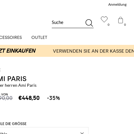
Anmeldung
Suche
0
0
CESSOIRES
OUTLET
I PARIS
zer herren Ami Paris
S VON
90,00
€448,50
-35%
LE DIE GRÖSSE