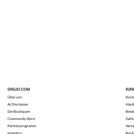
GIGLIO.COM
KUN
Über uns
Kont
AI Disclaimer
Häuf
Die Boutiquen
Beste
Community Store
Zahl
Partnerprogramm
Vers
Investors
Rück