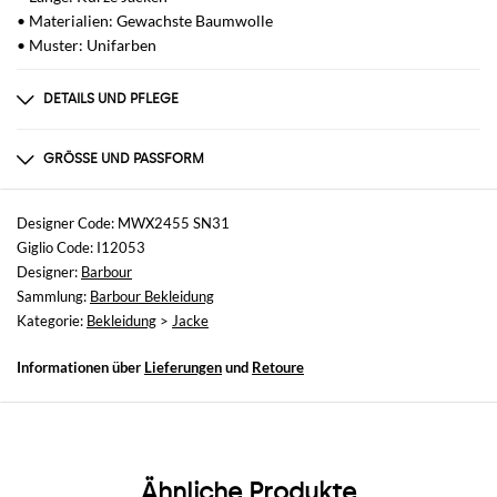
• Materialien: Gewachste Baumwolle
• Muster: Unifarben
DETAILS UND PFLEGE
Zusammensetzung
100% WAXED COTTON
GRÖSSE UND PASSFORM
Größen
nicht verfügbar
Designer Code: MWX2455 SN31
Giglio Code: I12053
Größe und Passform
Designer:
Barbour
Normale Passform
Sammlung:
Barbour Bekleidung
Kategorie:
Bekleidung
>
Jacke
Informationen über
Lieferungen
und
Retoure
Ähnliche Produkte