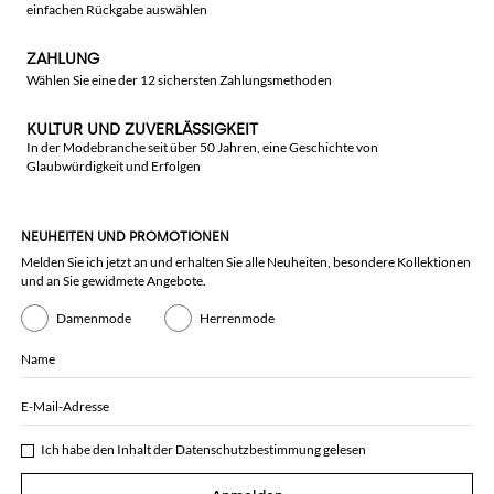
einfachen Rückgabe auswählen
ZAHLUNG
Wählen Sie eine der 12 sichersten Zahlungsmethoden
KULTUR UND ZUVERLÄSSIGKEIT
In der Modebranche seit über 50 Jahren, eine Geschichte von
Glaubwürdigkeit und Erfolgen
NEUHEITEN UND PROMOTIONEN
Melden Sie ich jetzt an und erhalten Sie alle Neuheiten, besondere Kollektionen
und an Sie gewidmete Angebote.
Damenmode
Herrenmode
Name
E-Mail-Adresse
Ich habe den Inhalt der
Datenschutzbestimmung
gelesen