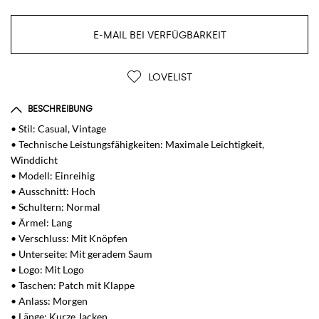
E-MAIL BEI VERFÜGBARKEIT
LOVELIST
BESCHREIBUNG
• Stil: Casual, Vintage
• Technische Leistungsfähigkeiten: Maximale Leichtigkeit,
Winddicht
• Modell: Einreihig
• Ausschnitt: Hoch
• Schultern: Normal
• Ärmel: Lang
• Verschluss: Mit Knöpfen
• Unterseite: Mit geradem Saum
• Logo: Mit Logo
• Taschen: Patch mit Klappe
• Anlass: Morgen
• Länge: Kurze Jacken