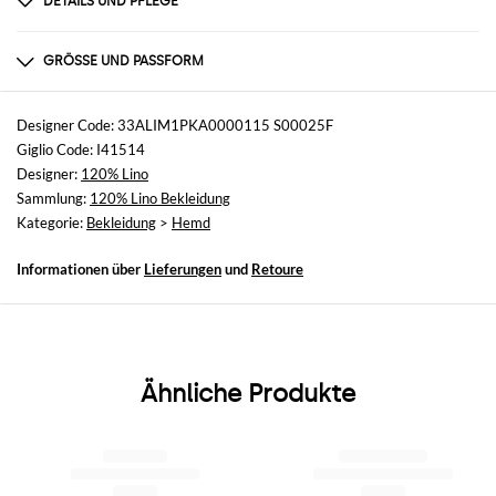
DETAILS UND PFLEGE
Zusammensetzung
nicht verfügbar
GRÖSSE UND PASSFORM
Größen
nicht verfügbar
Designer Code: 33ALIM1PKA0000115 S00025F
Giglio Code: I41514
Größe und Passform
Designer:
120% Lino
Slim-Fit
Sammlung:
120% Lino Bekleidung
Kategorie:
Bekleidung
>
Hemd
Informationen über
Lieferungen
und
Retoure
Ähnliche Produkte