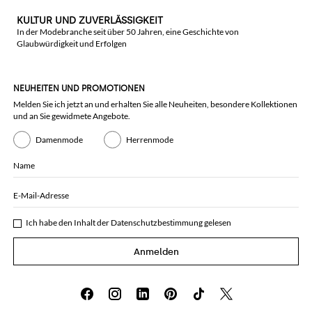
KULTUR UND ZUVERLÄSSIGKEIT
In der Modebranche seit über 50 Jahren, eine Geschichte von
Glaubwürdigkeit und Erfolgen
NEUHEITEN UND PROMOTIONEN
Melden Sie ich jetzt an und erhalten Sie alle Neuheiten, besondere Kollektionen
und an Sie gewidmete Angebote.
Damenmode
Herrenmode
Name
E-Mail-Adresse
Ich habe den Inhalt der
Datenschutzbestimmung
gelesen
Anmelden