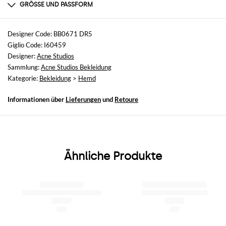
nicht verfügbar
GRÖSSE UND PASSFORM
Größen
nicht verfügbar
Designer Code: BB0671 DR5
Giglio Code: I60459
Größe und Passform
Designer:
Acne Studios
Relaxed-Fit
Sammlung:
Acne Studios Bekleidung
Kategorie:
Bekleidung
>
Hemd
Informationen über
Lieferungen
und
Retoure
Ähnliche Produkte