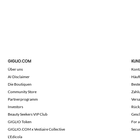
GIGLIO.COM
KUN
Über uns
Kont
AI Disclaimer
Häuf
Die Boutiquen
Beste
Community Store
Zahl
Partnerprogramm
Vers
Investors
Rück
Beauty Seekers VIP Club
Gesc
GIGLIO Token
For a
GIGLIO.COM x Vestiaire Collective
Secu
L'Edicola