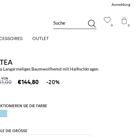
Anmeldung
Suche
0
0
CESSOIRES
OUTLET
LTEA
ea Langärmeliges Baumwollhemd mit Haifischkragen
S VON
81,00
€144,80
-20%
KTIONIEREN SIE DIE FARBE
LE DIE GRÖSSE