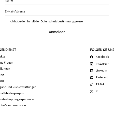
Name
E-Mail-Adresse
Ich habe den Inhalt der
Datenschutzbestimmung
gelesen
Anmelden
DENDIENST
FOLGEN SIE UN
akte
Facebook
ige Fragen
Instagram
llungen
Linkedin
ung
Pinterest
and
TikTok
gabe und Rückerstattungen
X
häftsbedingungen
 safe shopping experience
rity Communication