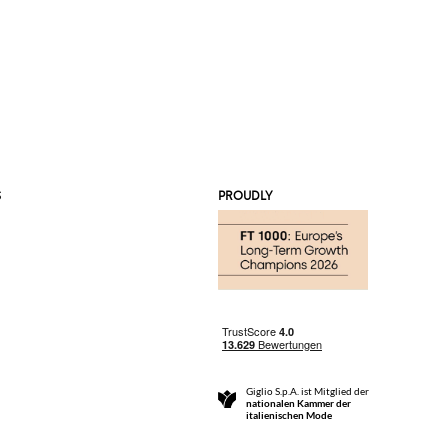
S
PROUDLY
Giglio S.p.A. ist Mitglied der
nationalen Kammer der
italienischen Mode