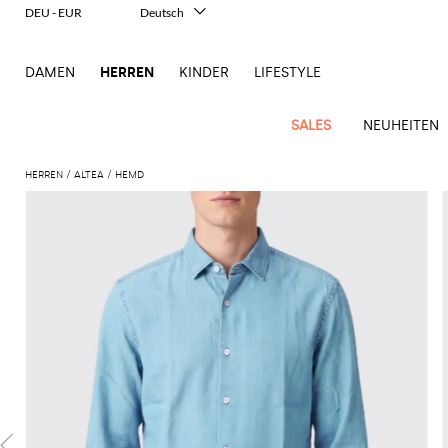
DEU - EUR
Deutsch
Italiano
English
DAMEN
HERREN
KINDER
LIFESTYLE
Français
Español
中文
SALES
NEUHEITEN
日本語
한국어
HERREN
ALTEA
HEMD
Русский
New
Ganze
Alle
Alle
Alle
Alle
Alle
Alle
Alle
Alle
Alle
Alle
Alle
Alle
Alle
Alle
Alle
Ganzes
Arrivals
Bekleidung
Taschen
Schuhe
Accessoires
anzeigen
anzeigen
anzeigen
anzeigen
anzeigen
anzeigen
anzeigen
anzeigen
anzeigen
anzeigen
anzeigen
anzeigen
Outlet
Herren
Anzug
Dokumententaschen
Espadrillas
Kosmetikkoffer
Dsquared2
Polos
Portmonnaies
New
Adidas
Alexander
Acne
Balmain
Acne
Bottega
Emporio
Alexander
Adidas
Balenciaga
Carhartt
Accessoires
Jw
Ferragamo
Marni
Moderne
Balance
Blazers
Gürteltaschen
Mokassins
Brillen
Etro
Pullover
Schals
McQueen
Studios
Studios
Veneta
Armani
McQueen
WIP
Anderson
Schneiderkunst
Alexander
Burberry
Asics
Bottega
Bekleidung
Gucci
New
Versace
Bademode
Koffer
Sandalen
Fliegen
Fay
Shorts
Schlüsselanhänger
McQueen
Balmain
Adidas
Barbour
Burberry
Jacquemus
Bottega
Veneta
Emporio
Loewe
Balance
Modernes
Jeans
Etro
Autry
Schuhe
Loewe
Hemden
Rucksäcke
Pantoletten
Gürtel
Emporio
Sweatshirts
Schmuck
Veneta
Armani
Erbe
Couture
Brunello
Bottega
Barbour
Carhartt
Etro
JW
Burberry
Maison
Off-
Fendi
Birkenstock
Taschen
Maison
Armani
Mäntel
Umhängetaschen
Schnürschuhe
Hüte
T-Shirts
Seidentücher
Cucinelli
Veneta
WIP
Anderson
Dolce &
Golden
Margiela
White
High-
Belstaff
Fendi
Fendi
Margiela
Saint
Golden
und
und
Gabbana
Goose
Performance-
Hosen
Tasche
Sneakers
Socken
Diesel
Brunello
Diesel
Marni
New
Our
C.P.
Laurent
Jil
Goose
Gucci
Saint
Mützen
Tanktops
Sneakers
Cucinelli
Ferragamo
Jacquemus
Balance
Legacy
Jacken
Stiefeletten
Uhren
Dolce &
Company
Dsquared2
Sander
Rains
Laurent
Thom
Hogan
Ferragamo
Trenchcoats
Signature-
Gabbana
Burberry
Gucci
New
Nike
Polo
Jeans
Carhartt
Browne
Emporio
Saint
The
Thom
und
Oberbekleidung
Marni
Saint
Era
Ralph