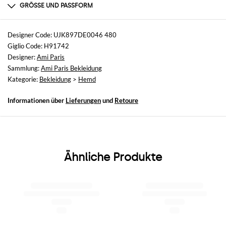
nicht verfügbar
GRÖSSE UND PASSFORM
Größen
nicht verfügbar
Designer Code: UJK897DE0046 480
Giglio Code: H91742
Größe und Passform
Designer:
Ami Paris
Relaxed-Fit
Sammlung:
Ami Paris Bekleidung
Kategorie:
Bekleidung
>
Hemd
Informationen über
Lieferungen
und
Retoure
Ähnliche Produkte