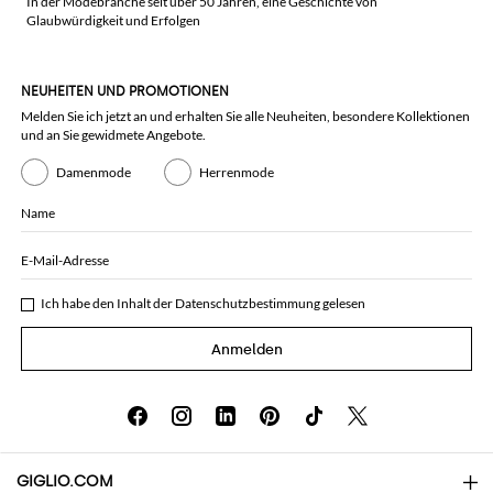
In der Modebranche seit über 50 Jahren, eine Geschichte von
Glaubwürdigkeit und Erfolgen
NEUHEITEN UND PROMOTIONEN
Melden Sie ich jetzt an und erhalten Sie alle Neuheiten, besondere Kollektionen
und an Sie gewidmete Angebote.
Damenmode
Herrenmode
Name
E-Mail-Adresse
Ich habe den Inhalt der
Datenschutzbestimmung
gelesen
Anmelden
GIGLIO.COM