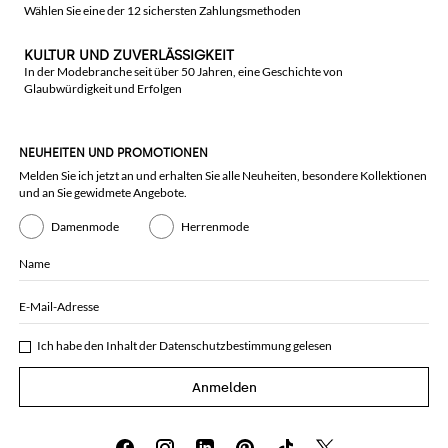
Wählen Sie eine der 12 sichersten Zahlungsmethoden
KULTUR UND ZUVERLÄSSIGKEIT
In der Modebranche seit über 50 Jahren, eine Geschichte von
Glaubwürdigkeit und Erfolgen
NEUHEITEN UND PROMOTIONEN
Melden Sie ich jetzt an und erhalten Sie alle Neuheiten, besondere Kollektionen
und an Sie gewidmete Angebote.
Damenmode
Herrenmode
Name
E-Mail-Adresse
Ich habe den Inhalt der
Datenschutzbestimmung
gelesen
Anmelden