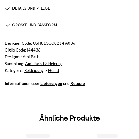
DETAILS UND PFLEGE
Zusammensetzung
nicht verfügbar
GRÖSSE UND PASSFORM
Größen
nicht verfügbar
Designer Code: USH811CO0214 A036
Giglio Code: I44436
Größe und Passform
Designer:
Ami Paris
Relaxed-Fit
Sammlung:
Ami Paris Bekleidung
Kategorie:
Bekleidung
>
Hemd
Informationen über
Lieferungen
und
Retoure
Ähnliche Produkte