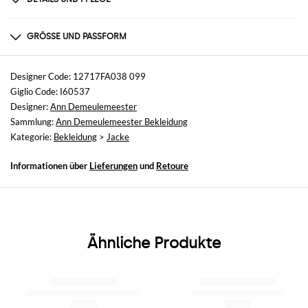
Zusammensetzung
100%cotton, 100%cotton
GRÖSSE UND PASSFORM
Größen
nicht verfügbar
Designer Code: 12717FA038 099
Giglio Code: I60537
Größe und Passform
Designer:
Ann Demeulemeester
Normale Passform
Sammlung:
Ann Demeulemeester Bekleidung
Kategorie:
Bekleidung
>
Jacke
Informationen über
Lieferungen
und
Retoure
Ähnliche Produkte