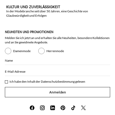
KULTUR UND ZUVERLÄSSIGKEIT
In der Modebranche seit über 50 Jahren, eine Geschichte von
Glaubwürdigkeit und Erfolgen
NEUHEITEN UND PROMOTIONEN
Melden Sie ich jetzt an und erhalten Sie alle Neuheiten, besondere Kollektionen
und an Sie gewidmete Angebote.
Damenmode
Herrenmode
Name
E-Mail-Adresse
Ich habe den Inhalt der
Datenschutzbestimmung
gelesen
Anmelden