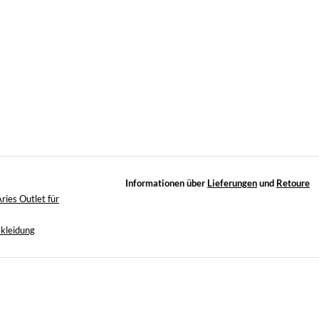
Informationen über
Lieferungen
und
Retoure
ries Outlet für
kleidung