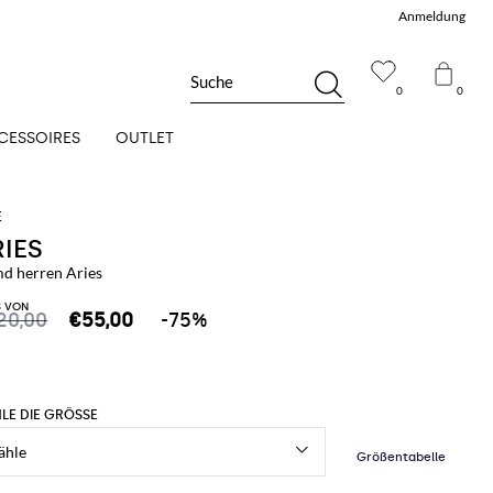
Anmeldung
Suche
0
0
CESSOIRES
OUTLET
RIES
d herren Aries
S VON
20,00
€55,00
-75%
LE DIE GRÖSSE