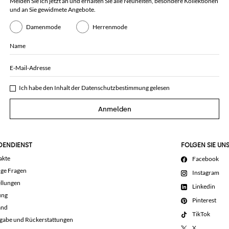
Melden Sie ich jetzt an und erhalten Sie alle Neuheiten, besondere Kollektionen
und an Sie gewidmete Angebote.
Damenmode
Herrenmode
Name
E-Mail-Adresse
Ich habe den Inhalt der
Datenschutzbestimmung
gelesen
Anmelden
DENDIENST
FOLGEN SIE UN
akte
Facebook
ige Fragen
Instagram
llungen
Linkedin
ung
Pinterest
and
TikTok
gabe und Rückerstattungen
X