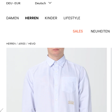
DEU - EUR
Deutsch
Italiano
English
DAMEN
HERREN
KINDER
LIFESTYLE
Français
Español
中文
SALES
NEUHEITEN
日本語
한국어
HERREN
ARIES
HEMD
Русский
New
Ganze
Alle
Alle
Alle
Alle
Alle
Alle
Alle
Alle
Alle
Alle
Alle
Alle
Alle
Alle
Alle
Ganzes
Arrivals
Bekleidung
Taschen
Schuhe
Accessoires
anzeigen
anzeigen
anzeigen
anzeigen
anzeigen
anzeigen
anzeigen
anzeigen
anzeigen
anzeigen
anzeigen
anzeigen
Outlet
Herren
Anzug
Dokumententaschen
Espadrillas
Kosmetikkoffer
Dsquared2
Polos
Portmonnaies
New
Adidas
Alexander
Acne
Balmain
Acne
Bottega
Emporio
Alexander
Adidas
Balenciaga
Carhartt
Accessoires
Jw
Ferragamo
Marni
Moderne
Balance
Blazers
Gürteltaschen
Mokassins
Brillen
Etro
Pullover
Schals
McQueen
Studios
Studios
Veneta
Armani
McQueen
WIP
Anderson
Schneiderkunst
Alexander
Burberry
Asics
Bottega
Bekleidung
Gucci
New
Versace
Bademode
Koffer
Sandalen
Fliegen
Fay
Shorts
Schlüsselanhänger
McQueen
Balmain
Adidas
Barbour
Burberry
Jacquemus
Bottega
Veneta
Emporio
Loewe
Balance
Modernes
Jeans
Etro
Autry
Schuhe
Loewe
Hemden
Rucksäcke
Pantoletten
Gürtel
Emporio
Sweatshirts
Schmuck
Veneta
Armani
Erbe
Couture
Brunello
Bottega
Barbour
Carhartt
Etro
JW
Burberry
Maison
Off-
Fendi
Birkenstock
Taschen
Maison
Armani
Mäntel
Umhängetaschen
Schnürschuhe
Hüte
T-Shirts
Seidentücher
Cucinelli
Veneta
WIP
Anderson
Dolce &
Golden
Margiela
White
High-
Belstaff
Fendi
Fendi
Margiela
Saint
Golden
und
und
Gabbana
Goose
Performance-
Hosen
Tasche
Sneakers
Socken
Diesel
Brunello
Diesel
Marni
New
Our
C.P.
Laurent
Jil
Goose
Gucci
Saint
Mützen
Tanktops
Sneakers
Cucinelli
Ferragamo
Jacquemus
Balance
Legacy
Jacken
Stiefeletten
Uhren
Dolce &
Company
Dsquared2
Sander
Rains
Laurent
Thom
Hogan
Ferragamo
Trenchcoats
Signature-
Gabbana
Burberry
Gucci
New
Nike
Polo
Jeans
Carhartt
Browne
Emporio
Saint
The
Thom
und
Oberbekleidung
Marni
Saint
Era
Ralph