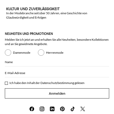
KULTUR UND ZUVERLÄSSIGKEIT
In der Modebranche seit über 50 Jahren, eine Geschichte von
Glaubwürdigkeit und Erfolgen
NEUHEITEN UND PROMOTIONEN
Melden Sie ich jetzt an und erhalten Sie alle Neuheiten, besondere Kollektionen
und an Sie gewidmete Angebote.
Damenmode
Herrenmode
Name
E-Mail-Adresse
Ich habe den Inhalt der
Datenschutzbestimmung
gelesen
Anmelden