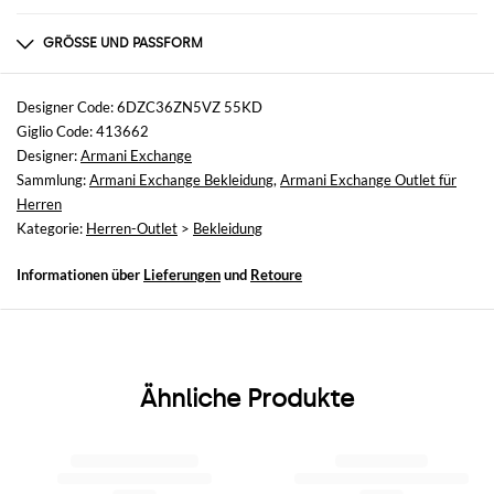
Zusammensetzung
COTTON 100%
GRÖSSE UND PASSFORM
Größen
nicht verfügbar
Designer Code: 6DZC36ZN5VZ 55KD
Giglio Code: 413662
Größe und Passform
Designer:
Armani Exchange
Slim-Fit
Sammlung:
Armani Exchange Bekleidung
,
Armani Exchange Outlet für
Herren
Kategorie:
Herren-Outlet
>
Bekleidung
Informationen über
Lieferungen
und
Retoure
Ähnliche Produkte