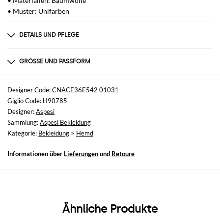
• Materialien: Baumwolle
• Muster: Unifarben
DETAILS UND PFLEGE
Zusammensetzung
Cotton | 100% COTTON
GRÖSSE UND PASSFORM
Größen
nicht verfügbar
Designer Code: CNACE36E542 01031
Giglio Code: H90785
Größe und Passform
Designer:
Aspesi
Slim-Fit
Sammlung:
Aspesi Bekleidung
Kategorie:
Bekleidung
>
Hemd
Informationen über
Lieferungen
und
Retoure
Ähnliche Produkte