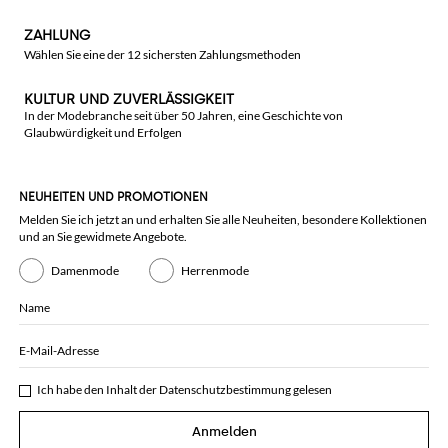
ZAHLUNG
Wählen Sie eine der 12 sichersten Zahlungsmethoden
KULTUR UND ZUVERLÄSSIGKEIT
In der Modebranche seit über 50 Jahren, eine Geschichte von
Glaubwürdigkeit und Erfolgen
NEUHEITEN UND PROMOTIONEN
Melden Sie ich jetzt an und erhalten Sie alle Neuheiten, besondere Kollektionen
und an Sie gewidmete Angebote.
Damenmode
Herrenmode
Name
E-Mail-Adresse
Ich habe den Inhalt der
Datenschutzbestimmung
gelesen
Anmelden