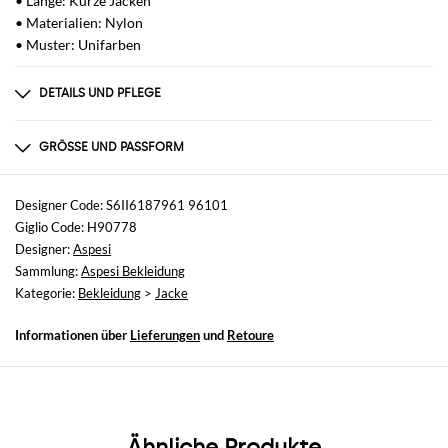
• Länge: Kurze Jacken
• Materialien: Nylon
• Muster: Unifarben
DETAILS UND PFLEGE
Zusammensetzung
Polyamide | 100% POLYAMIDE
GRÖSSE UND PASSFORM
Größen
nicht verfügbar
Designer Code: S6II6187961 96101
Giglio Code: H90778
Größe und Passform
Designer:
Aspesi
Relaxed-Fit
Sammlung:
Aspesi Bekleidung
Kategorie:
Bekleidung
>
Jacke
Informationen über
Lieferungen
und
Retoure
Ähnliche Produkte