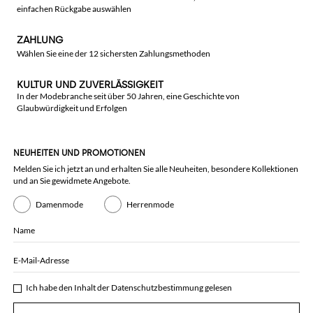
einfachen Rückgabe auswählen
ZAHLUNG
Wählen Sie eine der 12 sichersten Zahlungsmethoden
KULTUR UND ZUVERLÄSSIGKEIT
In der Modebranche seit über 50 Jahren, eine Geschichte von
Glaubwürdigkeit und Erfolgen
NEUHEITEN UND PROMOTIONEN
Melden Sie ich jetzt an und erhalten Sie alle Neuheiten, besondere Kollektionen
und an Sie gewidmete Angebote.
Damenmode
Herrenmode
Name
E-Mail-Adresse
Ich habe den Inhalt der
Datenschutzbestimmung
gelesen