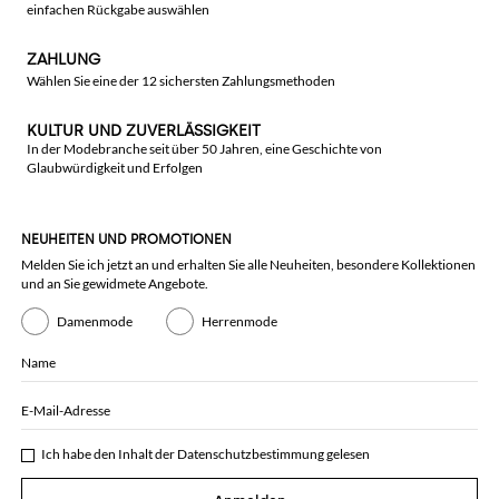
einfachen Rückgabe auswählen
ZAHLUNG
Wählen Sie eine der 12 sichersten Zahlungsmethoden
KULTUR UND ZUVERLÄSSIGKEIT
In der Modebranche seit über 50 Jahren, eine Geschichte von
Glaubwürdigkeit und Erfolgen
NEUHEITEN UND PROMOTIONEN
Melden Sie ich jetzt an und erhalten Sie alle Neuheiten, besondere Kollektionen
und an Sie gewidmete Angebote.
Damenmode
Herrenmode
Name
E-Mail-Adresse
Ich habe den Inhalt der
Datenschutzbestimmung
gelesen