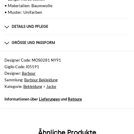
• Materialien: Baumwolle
• Muster: Unifarben
DETAILS UND PFLEGE
Zusammensetzung
100%COTTON
GRÖSSE UND PASSFORM
Größen
nicht verfügbar
Designer Code: MOS0281 NY91
Giglio Code: I05591
Größe und Passform
Designer:
Barbour
Normale Passform
Sammlung:
Barbour Bekleidung
Kategorie:
Bekleidung
>
Jacke
Informationen über
Lieferungen
und
Retoure
Ähnliche Produkte