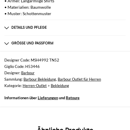
• Ärmel: Langärmlige Shirts
• Materialien: Baumwolle
• Muster: Schottenmuster
DETAILS UND PFLEGE
Zusammensetzung
www
GRÖSSE UND PASSFORM
Größen
nicht verfügbar
Designer Code: MSH4992 TN52
Giglio Code: H53446
Größe und Passform
Designer:
Barbour
Normale Passform
Sammlung:
Barbour Bekleidung
,
Barbour Outlet für Herren
Kategorie:
Herren-Outlet
>
Bekleidung
Informationen über
Lieferungen
und
Retoure