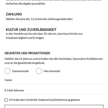
einfachen Rückgabe auswählen
ZAHLUNG
Wählen Sie eine der 12 sichersten Zahlungsmethoden
KULTUR UND ZUVERLÄSSIGKEIT
In der Modebranche seit über 50 Jahren, eine Geschichte von
Glaubwürdigkeit und Erfolgen
NEUHEITEN UND PROMOTIONEN
Melden Sie ich jetzt an und erhalten Sie alle Neuheiten, besondere Kollektionen
und an Sie gewidmete Angebote.
Damenmode
Herrenmode
Name
E-Mail-Adresse
Ich habe den Inhalt der
Datenschutzbestimmung
gelesen