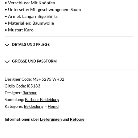
• Verschluss: Mit Knöpfen
• Unterseite: Mit geschwungenem Saum
• Ärmel: Langärmlige Shirts
• Materialien: Baumwolle
• Muster: Karo
DETAILS UND PFLEGE
Zusammensetzung
100% cotone
GRÖSSE UND PASSFORM
Größen
nicht verfügbar
Designer Code: MSH5295 WH32
Giglio Code: I05183
Größe und Passform
Designer:
Barbour
Normale Passform
Sammlung:
Barbour Bekleidung
Kategorie:
Bekleidung
>
Hemd
Informationen über
Lieferungen
und
Retoure