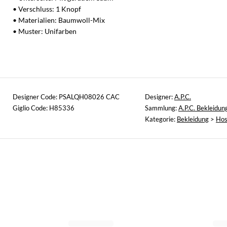
• Verschluss: 1 Knopf
• Materialien: Baumwoll-Mix
• Muster: Unifarben
Designer Code: PSALQH08026 CAC
Designer:
A.P.C.
Giglio Code: H85336
Sammlung:
A.P.C. Bekleidun
Kategorie:
Bekleidung
>
Ho