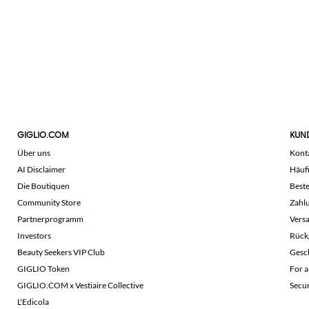
GIGLIO.COM
KUN
Über uns
Kont
AI Disclaimer
Häuf
Die Boutiquen
Beste
Community Store
Zahl
Partnerprogramm
Vers
Investors
Rück
Beauty Seekers VIP Club
Gesc
GIGLIO Token
For a
GIGLIO.COM x Vestiaire Collective
Secu
L'Edicola