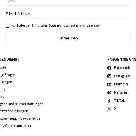
Name
E-Mail-Adresse
Ich habe den Inhalt der
Datenschutzbestimmung
gelesen
Anmelden
DENDIENST
FOLGEN SIE UN
akte
Facebook
ige Fragen
Instagram
llungen
Linkedin
ung
Pinterest
and
TikTok
gabe und Rückerstattungen
X
häftsbedingungen
 safe shopping experience
rity Communication