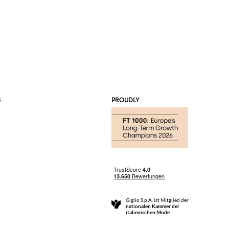
S
PROUDLY
Giglio S.p.A. ist Mitglied der
nationalen Kammer der
italienischen Mode