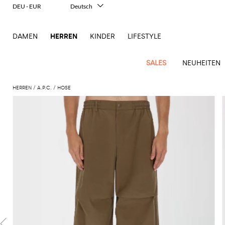
DEU - EUR
Deutsch
Italiano
English
DAMEN
HERREN
KINDER
LIFESTYLE
Français
Español
中文
SALES
NEUHEITEN
日本語
한국어
HERREN
A.P.C.
HOSE
Русский
New
Ganze
Alle
Alle
Alle
Alle
Alle
Alle
Alle
Alle
Alle
Alle
Alle
Alle
Alle
Alle
Alle
Ganzes
Arrivals
Bekleidung
Taschen
Schuhe
Accessoires
anzeigen
anzeigen
anzeigen
anzeigen
anzeigen
anzeigen
anzeigen
anzeigen
anzeigen
anzeigen
anzeigen
anzeigen
Outlet
Herren
Anzug
Dokumententaschen
Espadrillas
Kosmetikkoffer
Dsquared2
Polos
Portmonnaies
New
Adidas
Alexander
Acne
Balmain
Acne
Bottega
Emporio
Alexander
Adidas
Balenciaga
Carhartt
Accessoires
Jw
Ferragamo
Marni
Moderne
Balance
Blazers
Gürteltaschen
Mokassins
Brillen
Etro
Pullover
Schals
McQueen
Studios
Studios
Veneta
Armani
McQueen
WIP
Anderson
Schneiderkunst
Alexander
Burberry
Asics
Bottega
Bekleidung
Gucci
New
Versace
Bademode
Koffer
Sandalen
Fliegen
Fay
Shorts
Schlüsselanhänger
McQueen
Balmain
Adidas
Barbour
Burberry
Jacquemus
Bottega
Veneta
Emporio
Loewe
Balance
Modernes
Jeans
Etro
Autry
Schuhe
Loewe
Hemden
Rucksäcke
Pantoletten
Gürtel
Emporio
Sweatshirts
Schmuck
Veneta
Armani
Erbe
Couture
Brunello
Bottega
Barbour
Carhartt
Etro
JW
Burberry
Maison
Off-
Fendi
Birkenstock
Taschen
Maison
Armani
Mäntel
Umhängetaschen
Schnürschuhe
Hüte
T-Shirts
Seidentücher
Cucinelli
Veneta
WIP
Anderson
Dolce &
Golden
Margiela
White
High-
Belstaff
Fendi
Fendi
Margiela
Saint
Golden
und
und
Gabbana
Goose
Performance-
Hosen
Tasche
Sneakers
Socken
Diesel
Brunello
Diesel
Marni
New
Our
C.P.
Laurent
Jil
Goose
Gucci
Saint
Mützen
Tanktops
Sneakers
Cucinelli
Ferragamo
Jacquemus
Balance
Legacy
Jacken
Stiefeletten
Uhren
Dolce &
Company
Dsquared2
Sander
Rains
Laurent
Thom
Hogan
Ferragamo
Trenchcoats
Signature-
Gabbana
Burberry
Gucci
New
Nike
Polo
Jeans
Carhartt
Browne
Emporio
Saint
The
Thom
und
Oberbekleidung
Marni
Saint
Era
Ralph