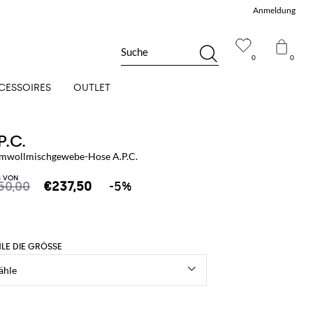
Anmeldung
Suche
0
0
CESSOIRES
OUTLET
P.C.
mwollmischgewebe-Hose A.P.C.
S VON
50,00
€237,50
-5%
LE DIE GRÖSSE