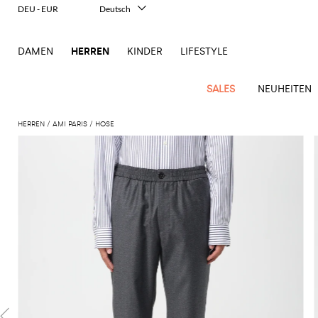
DEU - EUR
Deutsch
Italiano
English
DAMEN
HERREN
KINDER
LIFESTYLE
Français
Español
中文
SALES
NEUHEITEN
日本語
한국어
HERREN
AMI PARIS
HOSE
Русский
New
Ganze
Alle
Alle
Alle
Alle
Alle
Alle
Alle
Alle
Alle
Alle
Alle
Alle
Alle
Alle
Alle
Ganzes
Arrivals
Bekleidung
Taschen
Schuhe
Accessoires
anzeigen
anzeigen
anzeigen
anzeigen
anzeigen
anzeigen
anzeigen
anzeigen
anzeigen
anzeigen
anzeigen
anzeigen
Outlet
Herren
Anzug
Dokumententaschen
Espadrillas
Kosmetikkoffer
Dsquared2
Polos
Portmonnaies
New
Adidas
Alexander
Acne
Balmain
Acne
Bottega
Emporio
Alexander
Adidas
Balenciaga
Carhartt
Accessoires
Jw
Ferragamo
Marni
Moderne
Balance
Blazers
Gürteltaschen
Mokassins
Brillen
Etro
Pullover
Schals
McQueen
Studios
Studios
Veneta
Armani
McQueen
WIP
Anderson
Schneiderkunst
Alexander
Burberry
Asics
Bottega
Bekleidung
Gucci
New
Versace
Bademode
Koffer
Sandalen
Fliegen
Fay
Shorts
Schlüsselanhänger
McQueen
Balmain
Adidas
Barbour
Burberry
Jacquemus
Bottega
Veneta
Emporio
Loewe
Balance
Modernes
Jeans
Etro
Autry
Schuhe
Loewe
Hemden
Rucksäcke
Pantoletten
Gürtel
Emporio
Sweatshirts
Schmuck
Veneta
Armani
Erbe
Couture
Brunello
Bottega
Barbour
Carhartt
Etro
JW
Burberry
Maison
Off-
Fendi
Birkenstock
Taschen
Maison
Armani
Mäntel
Umhängetaschen
Schnürschuhe
Hüte
T-Shirts
Seidentücher
Cucinelli
Veneta
WIP
Anderson
Dolce &
Golden
Margiela
White
High-
Belstaff
Fendi
Fendi
Margiela
Saint
Golden
und
und
Gabbana
Goose
Performance-
Hosen
Tasche
Sneakers
Socken
Diesel
Brunello
Diesel
Marni
New
Our
C.P.
Laurent
Jil
Goose
Gucci
Saint
Mützen
Tanktops
Sneakers
Cucinelli
Ferragamo
Jacquemus
Balance
Legacy
Jacken
Stiefeletten
Uhren
Dolce &
Company
Dsquared2
Sander
Rains
Laurent
Thom
Hogan
Ferragamo
Trenchcoats
Signature-
Gabbana
Burberry
Gucci
New
Nike
Polo
Jeans
Carhartt
Browne
Emporio
Saint
The
Thom
und
Oberbekleidung
Marni
Saint
Era
Ralph