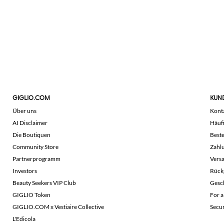
GIGLIO.COM
KUN
Über uns
Kont
AI Disclaimer
Häuf
Die Boutiquen
Beste
Community Store
Zahl
Partnerprogramm
Vers
Investors
Rück
Beauty Seekers VIP Club
Gesc
GIGLIO Token
For a
GIGLIO.COM x Vestiaire Collective
Secu
L'Edicola