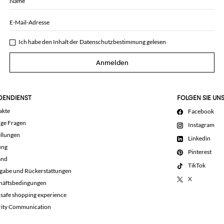
Name
E-Mail-Adresse
Ich habe den Inhalt der
Datenschutzbestimmung
gelesen
Anmelden
DENDIENST
FOLGEN SIE UN
akte
Facebook
ige Fragen
Instagram
llungen
Linkedin
ung
Pinterest
and
TikTok
gabe und Rückerstattungen
X
häftsbedingungen
 safe shopping experience
rity Communication