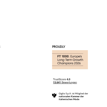
S
PROUDLY
Giglio S.p.A. ist Mitglied der
nationalen Kammer der
italienischen Mode