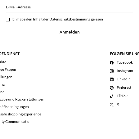
E-Mail-Adresse
Ich habe den Inhalt der
Datenschutzbestimmung
gelesen
Anmelden
DENDIENST
FOLGEN SIE UN
akte
Facebook
ige Fragen
Instagram
llungen
Linkedin
ung
Pinterest
and
TikTok
gabe und Rückerstattungen
X
häftsbedingungen
 safe shopping experience
rity Communication