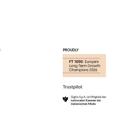
S
PROUDLY
Trustpilot
Giglio S.p.A. ist Mitglied der
nationalen Kammer der
italienischen Mode