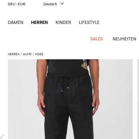
DEU - EUR
Deutsch
Italiano
English
DAMEN
HERREN
KINDER
LIFESTYLE
Français
Español
中文
SALES
NEUHEITEN
日本語
한국어
HERREN
AMIRI
HOSE
Русский
New
Ganze
Alle
Alle
Alle
Alle
Alle
Alle
Alle
Alle
Alle
Alle
Alle
Alle
Alle
Alle
Alle
Ganzes
Arrivals
Bekleidung
Taschen
Schuhe
Accessoires
anzeigen
anzeigen
anzeigen
anzeigen
anzeigen
anzeigen
anzeigen
anzeigen
anzeigen
anzeigen
anzeigen
anzeigen
Outlet
Herren
Anzug
Dokumententaschen
Espadrillas
Kosmetikkoffer
Dsquared2
Polos
Portmonnaies
New
Adidas
Alexander
Acne
Balmain
Acne
Bottega
Emporio
Alexander
Adidas
Balenciaga
Carhartt
Accessoires
Jw
Ferragamo
Marni
Moderne
Balance
Blazers
Gürteltaschen
Mokassins
Brillen
Etro
Pullover
Schals
McQueen
Studios
Studios
Veneta
Armani
McQueen
WIP
Anderson
Schneiderkunst
Alexander
Burberry
Asics
Bottega
Bekleidung
Gucci
New
Versace
Bademode
Koffer
Sandalen
Fliegen
Fay
Shorts
Schlüsselanhänger
McQueen
Balmain
Adidas
Barbour
Burberry
Jacquemus
Bottega
Veneta
Emporio
Loewe
Balance
Modernes
Jeans
Etro
Autry
Schuhe
Loewe
Hemden
Rucksäcke
Pantoletten
Gürtel
Emporio
Sweatshirts
Schmuck
Veneta
Armani
Erbe
Couture
Brunello
Bottega
Barbour
Carhartt
Etro
JW
Burberry
Maison
Off-
Fendi
Birkenstock
Taschen
Maison
Armani
Mäntel
Umhängetaschen
Schnürschuhe
Hüte
T-Shirts
Seidentücher
Cucinelli
Veneta
WIP
Anderson
Dolce &
Golden
Margiela
White
High-
Belstaff
Fendi
Fendi
Margiela
Saint
Golden
und
und
Gabbana
Goose
Performance-
Hosen
Tasche
Sneakers
Socken
Diesel
Brunello
Diesel
Marni
New
Our
C.P.
Laurent
Jil
Goose
Gucci
Saint
Mützen
Tanktops
Sneakers
Cucinelli
Ferragamo
Jacquemus
Balance
Legacy
Jacken
Stiefeletten
Uhren
Dolce &
Company
Dsquared2
Sander
Rains
Laurent
Thom
Hogan
Ferragamo
Trenchcoats
Signature-
Gabbana
Burberry
Gucci
New
Nike
Polo
Jeans
Carhartt
Browne
Emporio
Saint
The
Thom
und
Oberbekleidung
Marni
Saint
Era
Ralph