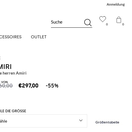
Anmeldung
Suche
0
0
CESSOIRES
OUTLET
MIRI
e herren Amiri
S VON
60,00
€297,00
-55%
LE DIE GRÖSSE