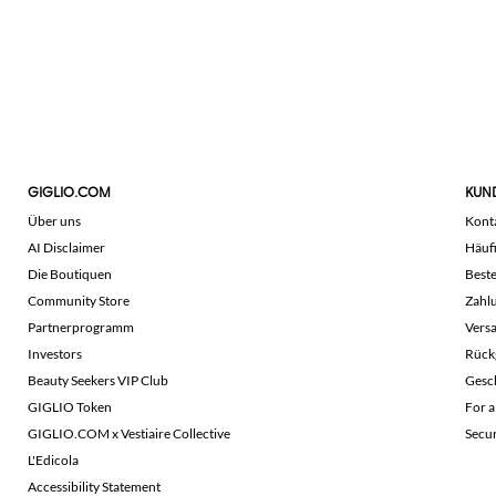
GIGLIO.COM
KUN
Über uns
Kont
AI Disclaimer
Häuf
Die Boutiquen
Beste
Community Store
Zahl
Partnerprogramm
Vers
Investors
Rück
Beauty Seekers VIP Club
Gesc
GIGLIO Token
For a
GIGLIO.COM x Vestiaire Collective
Secu
L'Edicola
Accessibility Statement