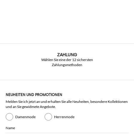
ZAHLUNG
Wählen Sie eine der 12 sichersten
Zahlungsmethoden
NEUHEITEN UND PROMOTIONEN
Melden Sie ich jetzt an und erhalten Sie alle Neuheiten, besondere Kollektionen
und an Sie gewidmete Angebote.
Damenmode
Herrenmode
Name