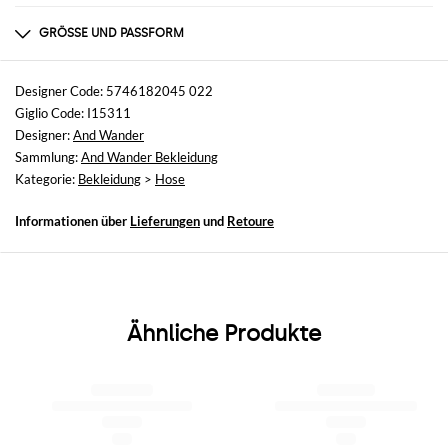
Zusammensetzung
100% nylon
GRÖSSE UND PASSFORM
Größen
nicht verfügbar
Designer Code: 5746182045 022
Giglio Code: I15311
Größe und Passform
Designer:
And Wander
Schmales Bein
Sammlung:
And Wander Bekleidung
Kategorie:
Bekleidung
>
Hose
Informationen über
Lieferungen
und
Retoure
Ähnliche Produkte