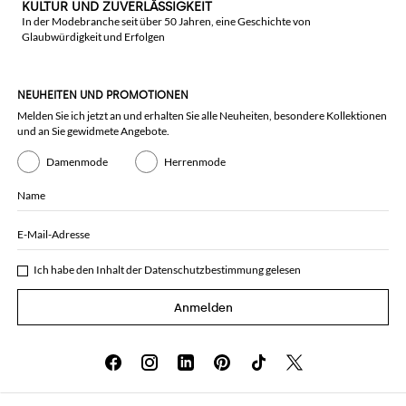
KULTUR UND ZUVERLÄSSIGKEIT
In der Modebranche seit über 50 Jahren, eine Geschichte von
Glaubwürdigkeit und Erfolgen
NEUHEITEN UND PROMOTIONEN
Melden Sie ich jetzt an und erhalten Sie alle Neuheiten, besondere Kollektionen
und an Sie gewidmete Angebote.
Damenmode
Herrenmode
Name
E-Mail-Adresse
Ich habe den Inhalt der
Datenschutzbestimmung
gelesen
Anmelden