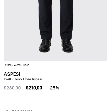
HERREN
ASPESI
HOSE
ASPESI
Twill-Chino-Hose Aspesi
€280,00
€210,00
-25%