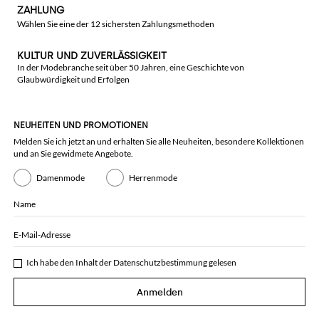
ZAHLUNG
Wählen Sie eine der 12 sichersten Zahlungsmethoden
KULTUR UND ZUVERLÄSSIGKEIT
In der Modebranche seit über 50 Jahren, eine Geschichte von
Glaubwürdigkeit und Erfolgen
NEUHEITEN UND PROMOTIONEN
Melden Sie ich jetzt an und erhalten Sie alle Neuheiten, besondere Kollektionen
und an Sie gewidmete Angebote.
Damenmode
Herrenmode
Name
E-Mail-Adresse
Ich habe den Inhalt der
Datenschutzbestimmung
gelesen
Anmelden