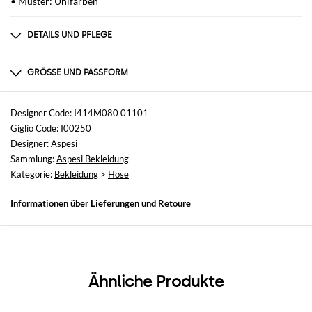
• Muster: Unifarben
DETAILS UND PFLEGE
Zusammensetzung
nicht verfügbar
GRÖSSE UND PASSFORM
Größen
nicht verfügbar
Designer Code: I414M080 01101
Giglio Code: I00250
Größe und Passform
Designer:
Aspesi
Slim-Fit
Sammlung:
Aspesi Bekleidung
Kategorie:
Bekleidung
>
Hose
Informationen über
Lieferungen
und
Retoure
Ähnliche Produkte