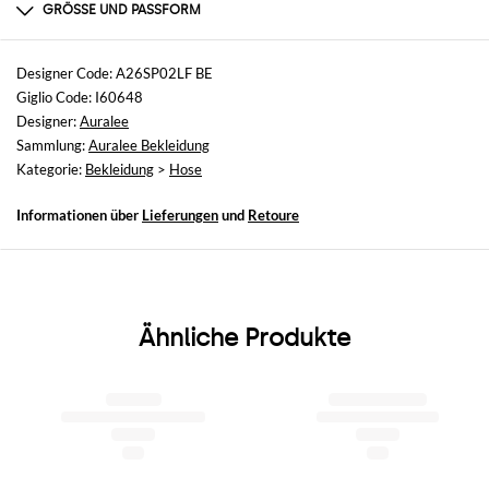
100% COTTON
GRÖSSE UND PASSFORM
Größen
nicht verfügbar
Designer Code: A26SP02LF BE
Giglio Code: I60648
Größe und Passform
Designer:
Auralee
Schmales Bein
Sammlung:
Auralee Bekleidung
Kategorie:
Bekleidung
>
Hose
Informationen über
Lieferungen
und
Retoure
Ähnliche Produkte