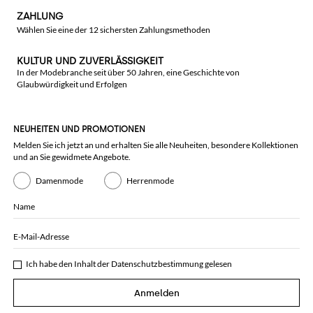
ZAHLUNG
Wählen Sie eine der 12 sichersten Zahlungsmethoden
KULTUR UND ZUVERLÄSSIGKEIT
In der Modebranche seit über 50 Jahren, eine Geschichte von
Glaubwürdigkeit und Erfolgen
NEUHEITEN UND PROMOTIONEN
Melden Sie ich jetzt an und erhalten Sie alle Neuheiten, besondere Kollektionen
und an Sie gewidmete Angebote.
Damenmode
Herrenmode
Name
E-Mail-Adresse
Ich habe den Inhalt der
Datenschutzbestimmung
gelesen
Anmelden