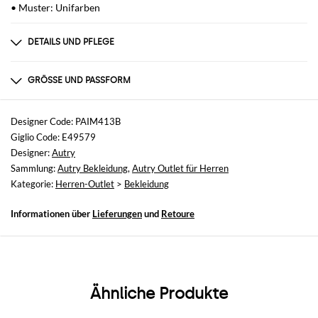
• Muster: Unifarben
DETAILS UND PFLEGE
Zusammensetzung
100% CO
GRÖSSE UND PASSFORM
Größen
nicht verfügbar
Designer Code: PAIM413B
Giglio Code: E49579
Größe und Passform
Designer:
Autry
Normale Passform
Sammlung:
Autry Bekleidung
,
Autry Outlet für Herren
Kategorie:
Herren-Outlet
>
Bekleidung
Informationen über
Lieferungen
und
Retoure
Ähnliche Produkte