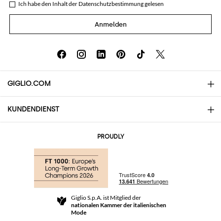
Ich habe den Inhalt der
Datenschutzbestimmung
gelesen
Anmelden
GIGLIO.COM
KUNDENDIENST
Über uns
Kontakte
AI Disclaimer
PROUDLY
Häufige Fragen
Bestellungen
Die Boutiquen
Zahlung
Versand
Community Store
Rückgabe und Rückerstattungen
Giglio S.p.A. ist Mitglied der
Geschäftsbedingungen
nationalen Kammer der italienischen
For a safe shopping experience
Partnerprogramm
Mode