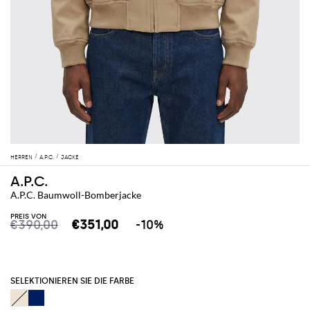
HERREN
A.P.C.
JACKE
A.P.C.
A.P.C. Baumwoll-Bomberjacke
PREIS VON
€390,00
€351,00
-10%
SELEKTIONIEREN SIE DIE FARBE