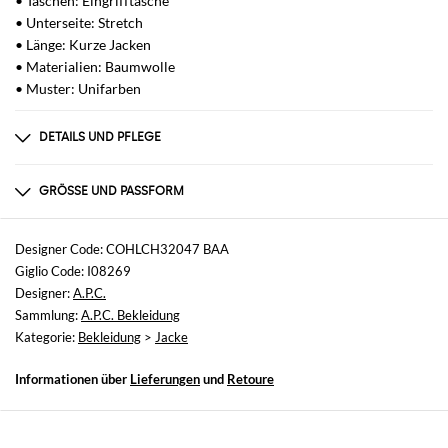
• Taschen: Eingrifftasche
• Unterseite: Stretch
• Länge: Kurze Jacken
• Materialien: Baumwolle
• Muster: Unifarben
DETAILS UND PFLEGE
Zusammensetzung
100% CO
GRÖSSE UND PASSFORM
Größen
nicht verfügbar
Designer Code: COHLCH32047 BAA
Giglio Code: I08269
Größe und Passform
Designer:
A.P.C.
Normale Passform
Sammlung:
A.P.C. Bekleidung
Kategorie:
Bekleidung
>
Jacke
Informationen über
Lieferungen
und
Retoure