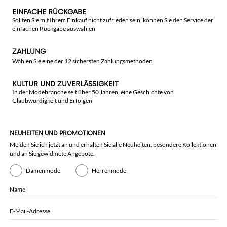
EINFACHE RÜCKGABE
Sollten Sie mit Ihrem Einkauf nicht zufrieden sein, können Sie den Service der
einfachen Rückgabe auswählen
ZAHLUNG
Wählen Sie eine der 12 sichersten Zahlungsmethoden
KULTUR UND ZUVERLÄSSIGKEIT
In der Modebranche seit über 50 Jahren, eine Geschichte von
Glaubwürdigkeit und Erfolgen
NEUHEITEN UND PROMOTIONEN
Melden Sie ich jetzt an und erhalten Sie alle Neuheiten, besondere Kollektionen
und an Sie gewidmete Angebote.
Damenmode
Herrenmode
Name
E-Mail-Adresse